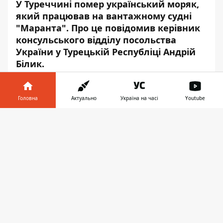
У Туреччині помер український моряк,
який працював на вантажному судні
"Маранта". Про це повідомив керівник
консульського відділу посольства
України у Турецькій Республіці Андрій
Білик.
Про це повідомляє
Інформатор
із
посиланням на
Ukrinform.ua
.
Головна
Актуально
Україна на часі
Youtube
"Поліція міста Самсун проводить
Інформатор у
Завантажити
розслідування інциденту, посольство
телефоні
👉
України тримає ситуацію на контролі", -
сказав дипломат.
Моряк прибув кораблем до турецького
порту Самсун з порту Рені.
"Вчора, 17 січня, на вантажному судні
"Маранта", яке здійснило рейс з порту