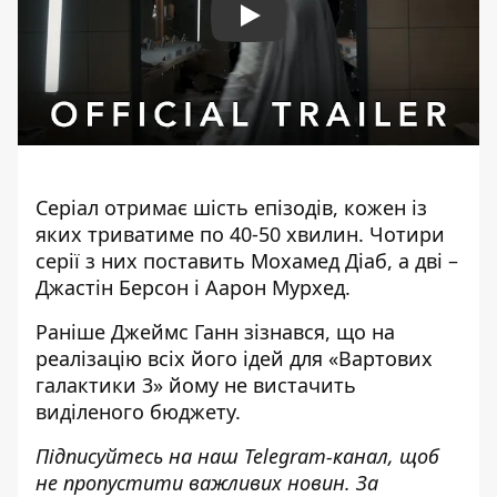
Play
Серіал отримає шість епізодів, кожен із
яких триватиме по 40-50 хвилин. Чотири
серії з них поставить Мохамед Діаб, а дві –
Джастін Берсон і Аарон Мурхед.
Раніше
Джеймс Ганн зізнався, що на
реалізацію всіх його ідей для
«
Вартових
галактики 3
»
йому не вистачить
виділеного бюджету.
Підписуйтесь на наш
Telegram-канал
, щоб
не пропустити важливих новин. За