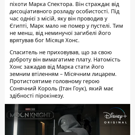
піхоти Марка Спектора. Він страждає від
дисоціативного розладу особистості. Під
час однієї з місій, яку він проводив у
Єгипті, Марк мало не помер у пустелі. Тим
не менш, від неминучої загибелі його
врятував бог Місяця Хонс.
Спаситель не приховував, що за свою
доброту він вимагатиме плату. Натомість
Хонс зажадав від Марка стати його
земним втіленням – Місячним лицарем.
Протистоятиме головному герою
Сонячний Король (Ітан Гоук), який має
здібності пірокінезу.