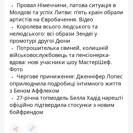
Провал Німеччини, патова ситуація в
Молдові та успіх Литви: п’ять країн обрали
артистів на Євробачення. Відео
Королева всього людського та
нелюдського: всі образи Зендеї у
промотурі другої Дюни
Потрошителька свиней, колишній
військовослужбовець та пенсіонерка-
вдова: нові учасники шоу МастерШеф.
Фото
Чергове приниження: Дженніфер Лопес
оприлюднила подробиці інтимного життя
з Беном Аффлеком
27-річна топмодель Белла Хадід нарешті
офіційно підтвердила стосунки з новим
бойфрендом