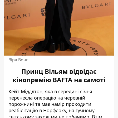
Віра Вонг
Принц Вільям відвідає
кінопремію BAFTA на самоті
Кейт Міддлтон, яка в середині січня
перенесла операцію на черевній
порожнині та має намір проходити
реабілітацію в Норфлоку, на гучному
світському заході ми не побачимо. Втім,