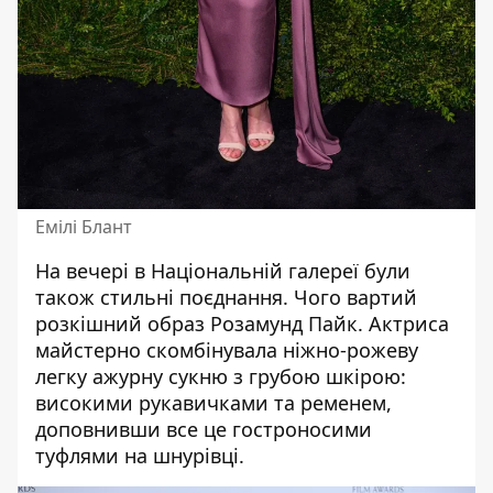
Емілі Блант
На вечері в Національній галереї були
також стильні поєднання. Чого вартий
розкішний образ
Розамунд Пайк
. Актриса
майстерно скомбінувала ніжно-рожеву
легку ажурну сукню з грубою шкірою:
високими рукавичками та ременем,
доповнивши все це гостроносими
туфлями на шнурівці.