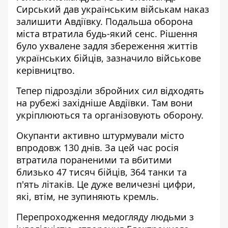
Сирський дав українським військам
наказ
залишити Авдіївку
. Подальша оборона
міста втратила будь-який сенс. Рішення
було ухвалене задля збереження життів
українських бійців, зазначило військове
керівництво.
Тепер підрозділи збройних сил
відходять
на рубежі західніше Авдіївки
. Там вони
укріплюються та організовують оборону.
Окупанти активно штурмували місто
впродовж 130 днів. За цей час
росія
втратила пораненими та вбитими
близько 47 тисяч бійців, 364 танки та
п'ять літаків. Це дуже величезні цифри,
які, втім, не зупиняють кремль.
Перепроходження медогляду людьми з