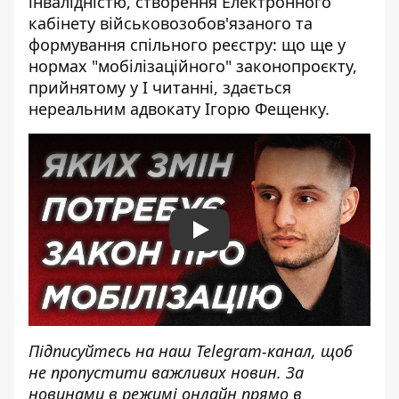
інвалідністю, створення Електронного
кабінету військовозобов'язаного та
формування спільного реєстру: що ще у
нормах "мобілізаційного" законопроєкту,
прийнятому у I читанні, здається
нереальним адвокату Ігорю Фещенку.
Play
Підписуйтесь на наш
Telegram-канал
, щоб
не пропустити важливих новин. За
новинами в режимі онлайн прямо в