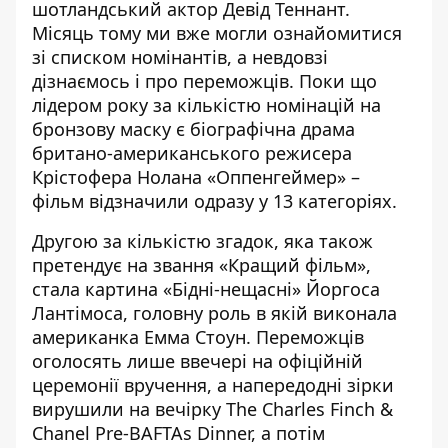
шотландський актор Девід Теннант.
Місяць тому ми вже могли ознайомитися
зі
списком
номінантів, а невдовзі
дізнаємось і про переможців. Поки що
лідером року за кількістю номінацій на
бронзову маску є біографічна драма
британо-американського режисера
Крістофера Нолана «Оппенгеймер» –
фільм відзначили одразу у 13 категоріях.
Другою за кількістю згадок, яка також
претендує на звання «Кращий фільм»,
стала картина «Бідні-нещасні» Йоргоса
Лантімоса, головну роль в якій виконала
американка Емма Стоун. Переможців
оголосять лише ввечері на офіційній
церемонії вручення, а
напередодні зірки
вирушили на вечірку
The Charles Finch &
Chanel Pre-BAFTAs Dinner, а
потім