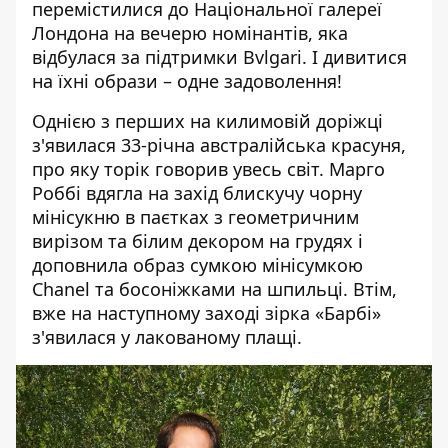
перемістилися до Національної галереї
Лондона на вечерю номінантів
, яка
відбулася за підтримки Bvlgari. І дивитися
на їхні образи – одне задоволення!
Однією з перших на килимовій доріжці
з'явилася 33-річна австралійська красуня,
про яку торік говорив увесь світ.
Марго
Роббі
вдягла на захід блискучу чорну
мінісукню в паєтках з геометричним
вирізом та білим декором на грудях і
доповнила образ сумкою мінісумкою
Chanel та босоніжками на шпильці. Втім,
вже на наступному заході зірка «Барбі»
з'явилася у лакованому плащі.