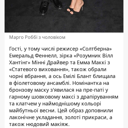
Марго Роббі з чоловіком
Гості, у тому числі режисер «Солтберна»
Емеральд Феннелл, зірка «Розумник Вілл
Хантінг» Мінні Драйвер та Емма Маккі з
«Статевого виховання», також обрали
чорні вбрання, а ось Емілі Блант блищала
в фіолетовому ансамблі. Номінантка на
бронзову маску з'явилася на пре-паті у
гарному шовковому максі з драпіруванням
та клатчем у наймоднішому кольорі
майбутньої весни. Цей образ доповнили
лаконічне укладання, золоті прикраси, а
також нюдовий макіяж.