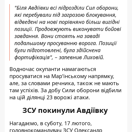
"Біля Авдіївки всі підрозділи Сил оборони,
які перебували під загрозою блокування,
відведені на нові порівняно більш вигідні
позиції. Продовжують виконувати бойові
завдання. Вони стоять на заваді
подальшому просуванню ворога. Позиції
були підготовлені, була здійснена
фортифікація", – запевнив Лиховій.
Водночас окупанти намагаються
просуватися на Мар'їнському напрямку,
але, за словами речника, також не мають
там успіхів. За добу Сили оборони відбили
на цій ділянці 23 ворожі атаки.
ЗСУ покинули Авдіївку
Нагадаємо, в суботу, 17 лютого,
головнокомандувач ЗСУ Олександр