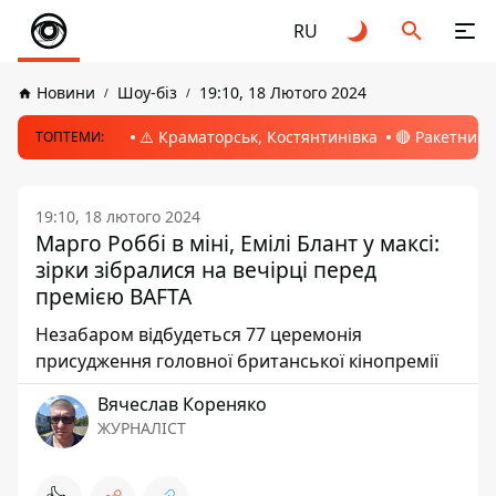
RU
Новини
Шоу-біз
19:10, 18 Лютого 2024
⚠️ Краматорськ, Костянтинівка
🔴 Ракетний 
ТОПТЕМИ:
19:10, 18 лютого 2024
Марго Роббі в міні, Емілі Блант у максі:
зірки зібралися на вечірці перед
премією BAFTA
Незабаром відбудеться 77 церемонія
присудження головної британської кінопремії
Вячеслав Кореняко
ЖУРНАЛІСТ