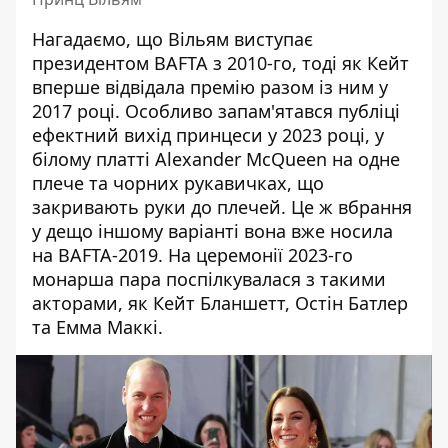
Нагадаємо, що Вільям виступає
президентом BAFTA з 2010-го, тоді як Кейт
вперше відвідала премію разом із ним у
2017 році. Особливо запам'ятався публіці
ефектний вихід принцеси у 2023 році, у
білому платті Alexander McQueen на одне
плече та чорних рукавичках, що
закривають руки до плечей. Це ж вбрання
у дещо іншому варіанті вона вже носила
на BAFTA-2019. На церемонії 2023-го
монарша пара поспілкувалася з такими
акторами, як Кейт Бланшетт,
Остін Батлер
та Емма Маккі.