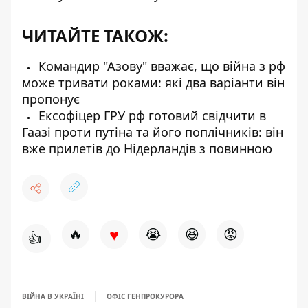
ЧИТАЙТЕ ТАКОЖ:
Командир "Азову" вважає, що війна з рф
може тривати роками: які два варіанти він
пропонує
Ексофіцер ГРУ рф готовий свідчити в
Гаазі проти путіна та його поплічників: він
вже прилетів до Нідерландів з повинною
♥
🔥
😭
😆
😡
👍
ВІЙНА В УКРАЇНІ
ОФІС ГЕНПРОКУРОРА