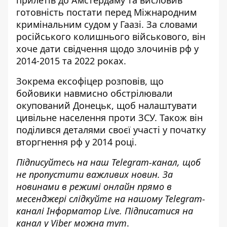
прилетів до Амстердаму та висловив
готовність постати перед Міжнародним
кримінальним судом у Гаазі. За словами
російського колишнього військового,
він
хоче дати свідчення
щодо злочинів рф у
2014-2015 та 2022 роках.
Зокрема ексофіцер розповів, що
бойовики навмисно обстрілювали
окупований Донецьк, щоб налаштувати
цивільне населення проти ЗСУ. Також він
поділився деталями своєї участі у початку
вторгнення рф у 2014 році.
Підписуйтесь на наш
Telegram-канал
, щоб
не пропустити важливих новин. За
новинами в режимі онлайн прямо в
месенджері слідкуйте на нашому Telegram-
каналі
Інформатор Live
. Підписатися на
канал у Viber можна
тут
.