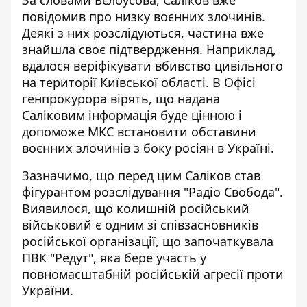
За словами Бєлоусова, Саліков вже
повідомив про низку воєнних злочинів.
Деякі з них розслідуються, частина вже
знайшла своє підтвердження. Наприклад,
вдалося веріфікувати вбивство цивільного
на території Київської області. В Офісі
генпрокурора вірять, що надана
Саліковим інформація буде цінною і
допоможе МКС встановити обставини
воєнних злочинів з боку росіян в Україні.
Зазначимо, що перед цим Саліков став
фігурантом розслідування "Радіо Свобода".
Виявилося, що колишній російський
військовий є одним зі співзасновників
російської організації, що започаткувала
ПВК "Редут", яка бере участь у
повномасштабній російській агресії проти
України.