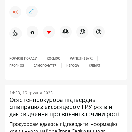
♥
🔥
😭
😆
😡
👍
КОРИСНІ ПОРАДИ
КОСМОС
МАГНІТНІ БУРІ
ПРОГНОЗ
САМОПОЧУТТЯ
НЕГОДА
КЛІМАТ
14:23, 19 грудня 2023
Офіс генпрокурора підтвердив
співпрацю з ексофіцером ГРУ рф: він
дає свідчення про воєнні злочини росії
Прокурорам вдалось підтвердити інформацію
колишнього майора Ігоря Салікова щодо