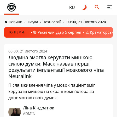
RU
Новини
Наука
Технології
00:00, 21 Лютого 2024
🔴 Ракетний удар 5 серпня
⚠️ Краматорськ, 
ТОПТЕМИ:
00:00, 21 лютого 2024
Людина змогла керувати мишкою
силою думки: Маск назвав перші
результати імплантації мозкового чіпа
Neuralink
Після вживлення чіпа у мозок пацієнт зміг
керувати мишею на екрані комп'ютера за
допомогою своїх думок
Ліна Кіндратюк
ADMIN