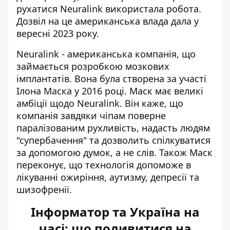
рухатися Neuralink використала робота.
Дозвіл на це американська влада дала у
вересні 2023 року.
Neuralink - американська компанія
, що
займається розробкою мозкових
імплантатів. Вона була створена за участі
Ілона Маска у 2016 році. Маск має великі
амбіції щодо Neuralink. Він каже, що
компанія завдяки чіпам поверне
паралізованим рухливість, надасть людям
"супербачення" та дозволить спілкуватися
за допомогою думок, а не слів. Також Маск
переконує, що технологія допоможе в
лікуванні ожиріння, аутизму, депресії та
шизофренії.
Інформатор та Україна на
часі: що подивитися на