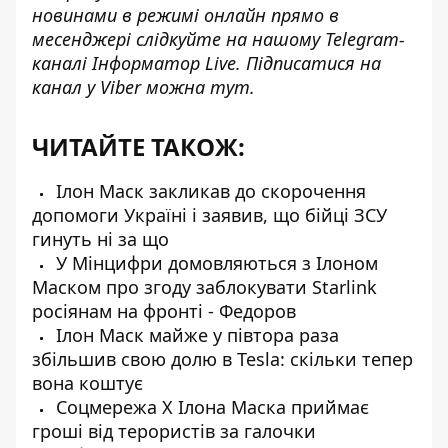
новинами в режимі онлайн прямо в
месенджері слідкуйте на нашому Telegram-
каналі
Інформатор Live
. Підписатися на
канал у Viber можна
тут
.
ЧИТАЙТЕ ТАКОЖ:
Ілон Маск закликав до скорочення
допомоги Україні і заявив, що бійці ЗСУ
гинуть ні за що
У Мінцифри домовляються з Ілоном
Маском про згоду заблокувати Starlink
росіянам на фронті - Федоров
Ілон Маск майже у півтора раза
збільшив свою долю в Tesla: скільки тепер
вона коштує
Соцмережа X Ілона Маска приймає
гроші від терористів за галочки