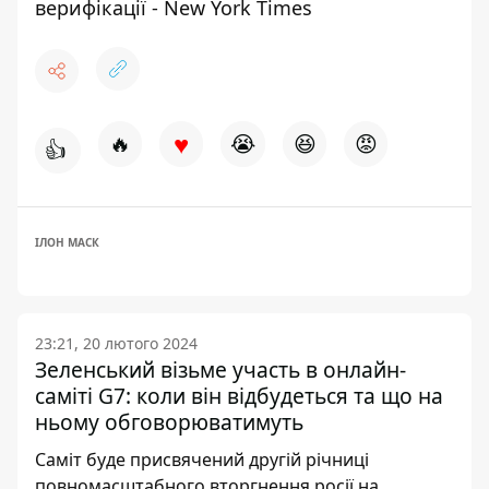
верифікації - New York Times
♥
🔥
😭
😆
😡
👍
ІЛОН МАСК
23:21, 20 лютого 2024
Зеленський візьме участь в онлайн-
саміті G7: коли він відбудеться та що на
ньому обговорюватимуть
Саміт буде присвячений другій річниці
повномасштабного вторгнення росії на