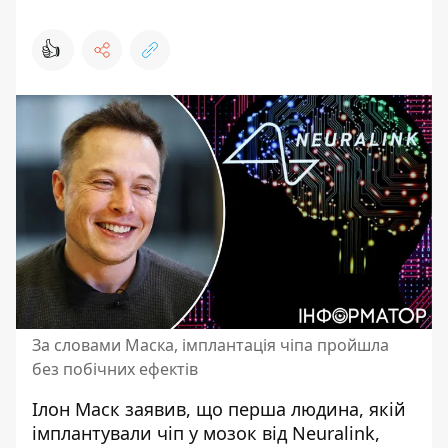
👍
За словами Маска, імплантація чіпа пройшла
без побічних ефектів
Ілон Маск заявив, що перша людина, якій
імплантували чіп у мозок
від Neuralink,