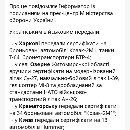
Про це повідомляє
Інформатор
із
посиланням на прес-центр
Міністерства
оборони України
.
Українським військовим передали:
у
Харкові
передали сертифікати на
броньовані автомобілі Козак-2М1, танки
Т-64, бронетранспортери БТР-4;
у селі
Озерне
Житомирської області
вручили сертифікати на модернізований
літак Су-27, навчально-бойовий літак L-39,
гелікоптер Мі-8 та дообладнаний за
стандартами НАТО військово-
транспортний літак Ан-26;
у
Краматорську
передали сертифікати
на 34 броньовані автомобілі "Козак-2М1";
у
Києві
передали сертифікати на 13
автомобілів Hummer;