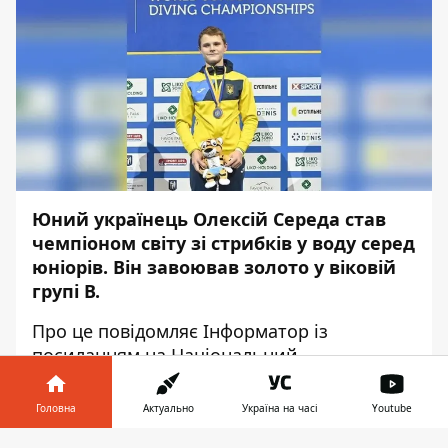
Юний українець Олексій Середа став
чемпіоном світу зі стрибків у воду серед
юніорів. Він завоював золото у віковій
групі В.
Про це повідомляє
Інформатор
із
посиланням на
Національний
олімпійський комітет України.
.
Головна
Актуально
Україна на часі
Youtube
"Вітаємо українського стрибуна у воду
Олексія Середу із золотом на юніорському