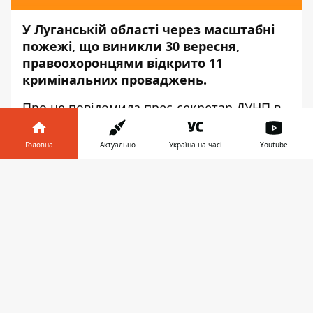
У Луганській області через масштабні
пожежі, що виникли 30 вересня,
правоохоронцями відкрито 11
кримінальних проваджень.
Про це
повідомила
прес-секретар ДУНП в
Луганській області Тетяна Погукай, -
передає
Інформатор
.
Головна
Актуально
Україна на часі
Youtube
«Відкрито 11 кримінальних проваджень за
Інформатор у
Завантажити
статтею 270 КК
телефоні
👉
України(Новоайдарський,
Попаснянський
, Сєверодонецький, Лисичанський,
Старобільський, Станично-Луганський,
Білокуракинський, Сватівський і
Міловський, Троїцький
ОП ГУНП)», -
заявила Погукай.