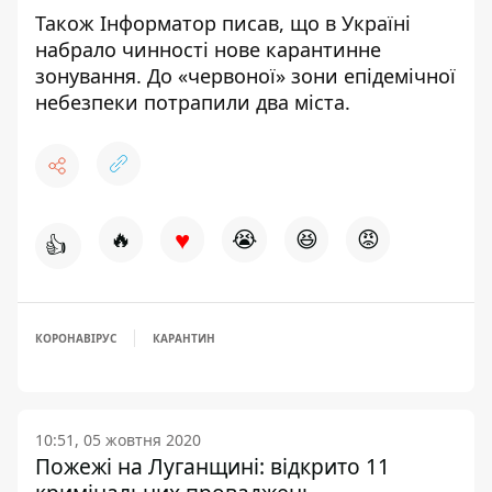
Також Інформатор писав, що в Україні
набрало чинності нове карантинне
зонування.
До «червоної» зони епідемічної
небезпеки потрапили два міста.
♥
🔥
😭
😆
😡
👍
КОРОНАВІРУС
КАРАНТИН
10:51, 05 жовтня 2020
Пожежі на Луганщині: відкрито 11