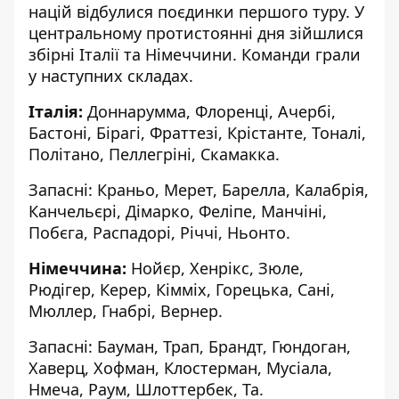
націй відбулися поєдинки першого туру. У
центральному протистоянні дня зійшлися
збірні Італії та Німеччини. Команди грали
у наступних складах.
Італія:
Доннарумма, Флоренці, Ачербі,
Бастоні, Бірагі, Фраттезі, Крістанте, Тоналі,
Політано, Пеллегріні, Скамакка.
Запасні: Краньо, Мерет, Барелла, Калабрія,
Канчельєрі, Дімарко, Феліпе, Манчіні,
Побєга, Распадорі, Річчі, Ньонто.
Німеччина:
Нойєр, Хенрікс, Зюле,
Рюдігер, Керер, Кімміх, Горецька, Сані,
Мюллер, Гнабрі, Вернер.
Запасні: Бауман, Трап, Брандт, Гюндоган,
Хаверц, Хофман, Клостерман, Мусіала,
Нмеча, Раум, Шлоттербек, Та.