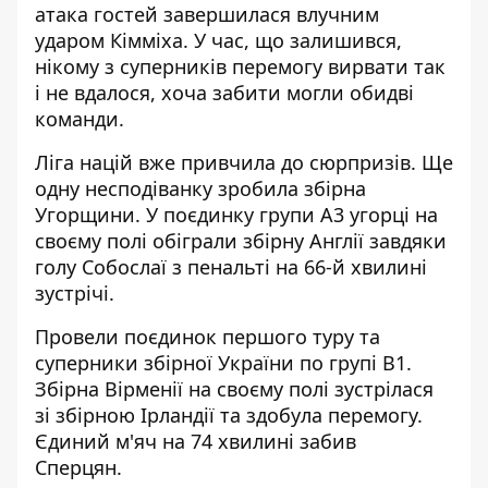
атака гостей завершилася влучним
ударом Кімміха. У час, що залишився,
нікому з суперників перемогу вирвати так
і не вдалося, хоча забити могли обидві
команди.
Ліга націй вже привчила до сюрпризів. Ще
одну несподіванку зробила збірна
Угорщини. У поєдинку групи А3 угорці на
своєму полі обіграли збірну Англії завдяки
голу Собослаї з пенальті на 66-й хвилині
зустрічі.
Провели поєдинок першого туру та
суперники збірної України по групі В1.
Збірна Вірменії на своєму полі зустрілася
зі збірною Ірландії та здобула перемогу.
Єдиний м'яч на 74 хвилині забив
Сперцян.