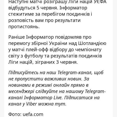
Наступні матчі розіграшу Ліги націй УЄФА
відбудуться 5 червня.
Інформатор
стежитиме за перебігом поєдинків і
розповість вам про результати
протистоянь.
Раніше
Інформатор
повідомляв про
перемогу
збірної України
над Шотландією
у матчі плей-офф відбору до чемпіонату
світу з футболу та результатів
поєдинків
Ліги націй
, зіграних 3 червня.
Підписуйтесь на наш
Telegram-канал
, щоб
не пропустити важливих новин. За
новинами в режимі онлайн прямо в
месенджері слідкуйте на нашому Telegram-
каналі
Інформатор Live
. Підписатися на
канал у Viber можна
тут
.
Фото: uefa.com