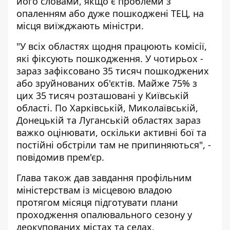
його словами, якщо є проблеми з
опаленням або дуже пошкоджені ТЕЦ, на
місця виїжджають міністри.
"У всіх областях щодня працюють комісії,
які фіксують пошкодження. У чотирьох -
зараз зафіксовано 35 тисяч пошкоджених
або зруйнованих об'єктів. Майже 75% з
цих 35 тисяч розташовані у Київській
області. По Харківській, Миколаївській,
Донецькій та Луганській областях зараз
важко оцінювати, оскільки активні бої та
постійні обстріли там не припиняються", -
повідомив прем'єр.
Глава також дав завдання профільним
міністерствам із місцевою владою
протягом місяця підготувати плани
проходження опалювального сезону у
деокупованих містах та селах.