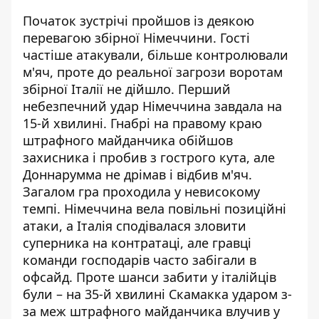
Початок зустрічі пройшов із деякою
перевагою збірної Німеччини. Гості
частіше атакували, більше контролювали
м'яч, проте до реальної загрози воротам
збірної Італії не дійшло. Перший
небезпечний удар Німеччина завдала на
15-й хвилині. Гнабрі на правому краю
штрафного майданчика обійшов
захисника і пробив з гострого кута, але
Доннарумма не дрімав і відбив м'яч.
Загалом гра проходила у невисокому
темпі. Німеччина вела повільні позиційні
атаки, а Італія сподівалася зловити
суперника на контратаці, але гравці
команди господарів часто забігали в
офсайд. Проте шанси забити у італійців
були – на 35-й хвилині Скамакка ударом з-
за меж штрафного майданчика влучив у