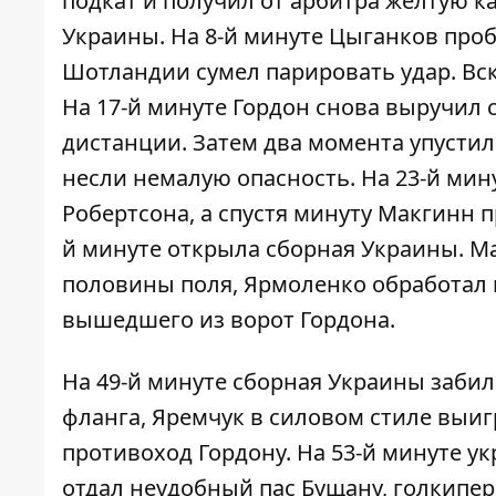
подкат и получил от арбитра жёлтую к
Украины. На 8-й минуте Цыганков проб
Шотландии сумел парировать удар. Вс
На 17-й минуте Гордон снова выручил 
дистанции. Затем два момента упусти
несли немалую опасность. На 23-й мин
Робертсона, а спустя минуту Макгинн п
й минуте открыла сборная Украины. М
половины поля, Ярмоленко обработал 
вышедшего из ворот Гордона.
На 49-й минуте сборная Украины забила
фланга, Яремчук в силовом стиле выиг
противоход Гордону. На 53-й минуте у
отдал неудобный пас Бущану, голкипер,