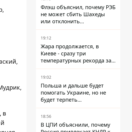
Флэш объяснил, почему РЭБ
р,
не может сбить Шахеды
или отклонить
баллистические ракеты
19:12
Жара продолжается, в
Киеве - сразу три
температурных рекорда за
вский,
день
19:02
Польша и дальше будет
Мудрик,
помогать Украине, но не
будет терпеть
"бандеровскую символику" -
 в
Навроцкий
18:56
ий
В ЦПИ объяснили, почему
Россия привлекает КНДР к