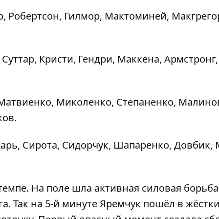
р, Робертсон, Гилмор, Мактоминей, Макгрего
Суттар, Кристи, Гендри, Маккена, Армстронг,
 Матвиенко, Миколенко, Степаненко, Малино
ков.
дарь, Сирота, Сидорчук, Шапаренко, Довбик, 
емпе. На поле шла активная силовая борьба,
а. Так на 5-й минуте Яремчук пошёл в жёстк