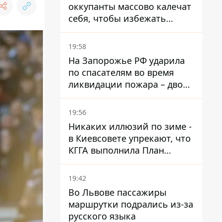
оккупанты массово калечат
себя, чтобы избежать
штурмов - ГУР
19:58
На Запорожье РФ ударила
по спасателям во время
ликвидации пожара – двое
раненых
19:56
Никаких иллюзий по зиме -
в Киевсовете упрекают, что
КГГА выполнила План
устойчивости на 20%
19:42
Во Львове пассажиры
маршрутки подрались из-за
русского языка