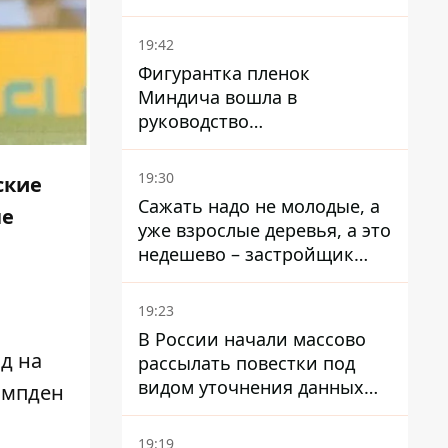
19:42
Фигурантка пленок
Миндича вошла в
руководство
стратегического
госпредприятия - работала
19:30
ские
в Энергоатоме и была
Сажать надо не молодые, а
че
заместителем Галущенко
уже взрослые деревья, а это
недешево – застройщик
Никонов
19:23
В России начали массово
д на
рассылать повестки под
видом уточнения данных
эмпден
для набора контрактников
19:19