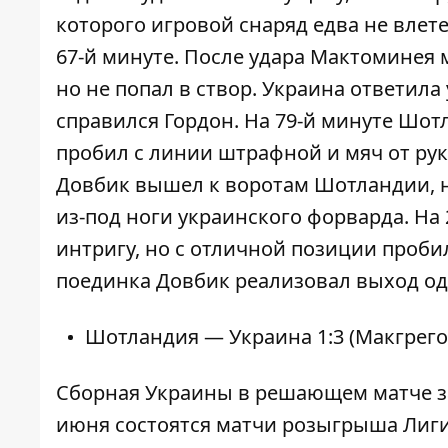
которого игровой снаряд едва не влет
67-й минуте. После удара Мактоминея 
но не попал в створ. Украина ответил
справился Гордон. На 79-й минуте Шот
пробил с линии штрафной и мяч от рук
Довбик вышел к воротам Шотландии, н
из-под ноги украинского форварда. На
интригу, но с отличной позиции проби
поединка Довбик реализовал выход од
Шотландия — Украина 1:3 (Макгрегор,
Сборная Украины в решающем матче за 
июня состоятся матчи розыгрыша Лиг