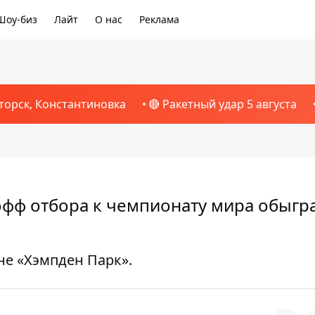
Шоу-биз
Лайт
О нас
Реклама
торск, Константиновка
🔴 Ракетный удар 5 августа
офф отбора к чемпионату мира обыгр
не «Хэмпден Парк».