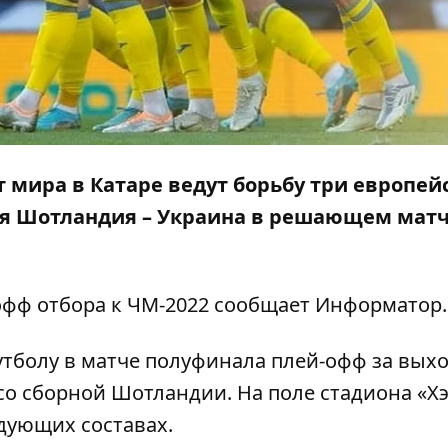
 мира в Катаре ведут борьбу три европей
ия Шотландия – Украина в решающем мат
офф отбора к ЧМ-2022 сообщает
Информатор
.
футболу в матче полуфинала плей-офф за выхо
 со сборной Шотландии. На поле стадиона «Х
дующих составах.