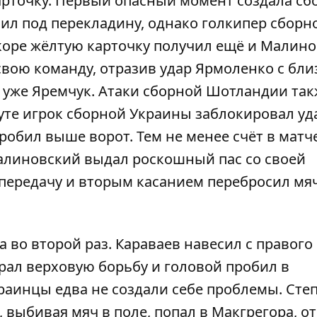
арточку. Первый опасный момент создала сб
ил под перекладину, однако голкипер сборн
коре жёлтую карточку получил ещё и Малино
свою команду, отразив удар Ярмоленко с бли
л уже Яремчук. Атаки сборной Шотландии та
уте игрок сборной Украины заблокировал уд
робил выше ворот. Тем не менее счёт в матче
алиновский выдал роскошный пас со своей
передачу и вторым касанием перебросил мяч
 во второй раз. Караваев навесил с правого
рал верховую борьбу и головой пробил в
краинцы едва не создали себе проблемы. Сте
 выбивая мяч в поле, попал в Макгрегора, от