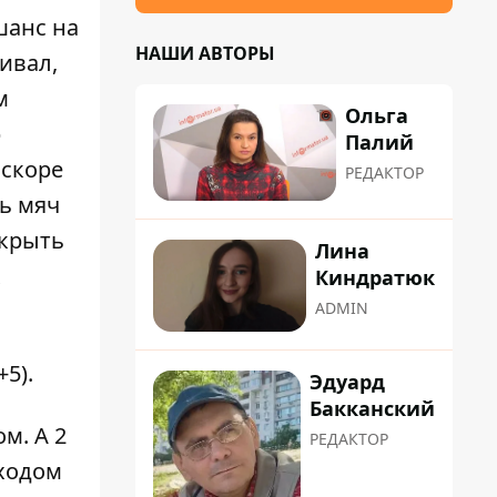
шанс на
НАШИ АВТОРЫ
ивал,
м
Ольга
р
Палий
Вскоре
РЕДАКТОР
ь мяч
акрыть
Лина
х
Киндратюк
ADMIN
5).
Эдуард
Бакканский
м. А 2
РЕДАКТОР
 ходом