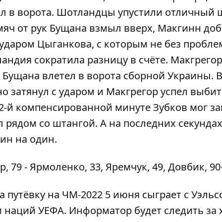
ел в ворота. Шотландцы упустили отличный 
мяч от рук Бущана взмыл вверх, Макгинн доб
а ударом Цыганкова, с которым не без пробле
ландия сократила разницу в счёте. Макгрего
 Бущана влетел в ворота сборной Украины. 
о затянул с ударом и Макгрегор успел выбит
 2-й компенсированной минуте Зубков мог з
л рядом со штангой. А на последних секунда
ин на один.
 79 - Ярмоленко, 33, Яремчук, 49, Довбик, 90+
путёвку на ЧМ-2022 5 июня сыграет с Уэльсо
и наций УЕФА.
Информатор
будет следить за