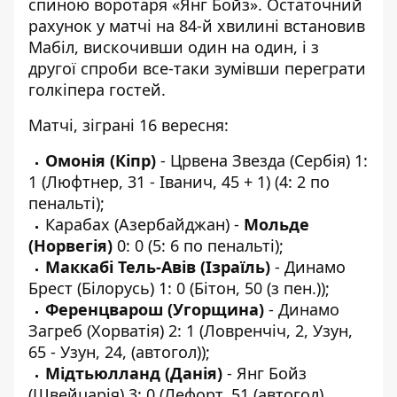
спиною воротаря «Янг Бойз». Остаточний
рахунок у матчі на 84-й хвилині встановив
Мабіл, вискочивши один на один, і з
другої спроби все-таки зумівши переграти
голкіпера гостей.
Матчі, зіграні 16 вересня:
Омонія (Кіпр)
- Црвена Звезда (Сербія) 1:
1 (Люфтнер, 31 - Іванич, 45 + 1) (4: 2 по
пенальті);
Карабах (Азербайджан) -
Мольде
(Норвегія)
0: 0 (5: 6 по пенальті);
Маккабі Тель-Авів (Ізраїль)
- Динамо
Брест (Білорусь) 1: 0 (Бітон, 50 (з пен.));
Ференцварош (Угорщина)
- Динамо
Загреб (Хорватія) 2: 1 (Ловренчіч, 2, Узун,
65 - Узун, 24, (автогол));
Мідтьюлланд (Данія)
- Янг Бойз
(Швейцарія) 3: 0 (Лефорт, 51 (автогол),