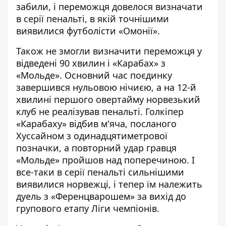
забили, і переможця довелося визначати
в серії пенальті, в якій точнішими
виявилися футболісти «Омонії».
Також не змогли визначити переможця у
відведені 90 хвилин і «Карабах» з
«Мольде». Основний час поєдинку
завершився нульовою нічиєю, а на 12-й
хвилині першого овертайму норвезький
клуб не реалізував пенальті. Голкіпер
«Карабаху» відбив м'яча, посланого
Хуссайном з одинадцятиметрової
позначки, а повторний удар гравця
«Мольде» пройшов над поперечиною. І
все-таки в серії пенальті сильнішими
виявилися норвежці, і тепер їм належить
дуель з «Ференцварошем» за вихід до
групового етапу Ліги чемпіонів.