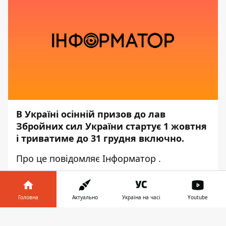
В Україні осінній призов до лав
Збройних сил України стартує 1 жовтня
і триватиме до 31 грудня включно.
Про це повідомляє
Інформатор
.
Хто підлягає призову
До призову підлягають хлопці у віці від 18
Головна
Актуально
Україна на часі
Youtube
до 27 років, у яких немає будь-яких
Інформатор у
підстав для відстрочки (отримання освіти,
Завантажити