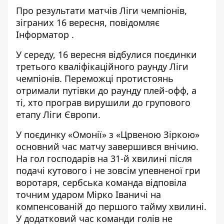
Про результати матчів Ліги чемпіонів,
зіграних 16 вересня, повідомляє
Інформатор
.
У середу, 16 вересня відбулися поєдинки
третього кваліфікаційного раунду Ліги
чемпіонів. Переможці протистоянь
отримали путівки до раунду плей-офф, а
ті, хто програв вирушили до групового
етапу Ліги Європи.
У поєдинку «Омонії» з «Црвеною Зіркою»
основний час матчу завершився внічию.
На гол господарів на 31-й хвилині після
подачі кутового і не зовсім упевненої гри
воротаря, сербська команда відповіла
точним ударом Мірко Іваничі на
компенсованій до першого тайму хвилині.
У додатковий час команди голів не