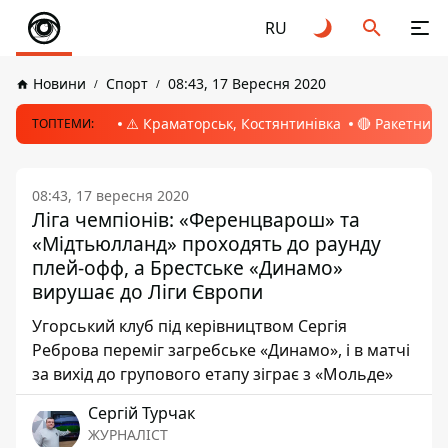
RU
Новини
Спорт
08:43, 17 Вересня 2020
⚠️ Краматорськ, Костянтинівка
🔴 Ракетний 
ТОПТЕМИ:
08:43, 17 вересня 2020
Ліга чемпіонів: «Ференцварош» та
«Мідтьюлланд» проходять до раунду
плей-офф, а Брестське «Динамо»
вирушає до Ліги Європи
Угорський клуб під керівництвом Сергія
Реброва переміг загребське «Динамо», і в матчі
за вихід до групового етапу зіграє з «Мольде»
Сергій Турчак
ЖУРНАЛІСТ