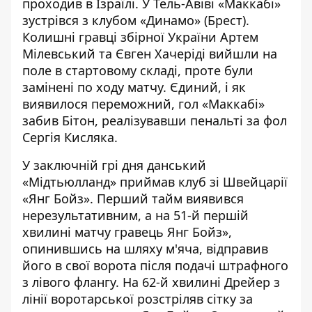
проходив в Ізраїлі. У Тель-Авіві «Маккабі»
зустрівся з клубом «Динамо» (Брест).
Колишні гравці збірної України Артем
Мілевський та Євген Хачеріді вийшли на
поле в стартовому складі, проте були
замінені по ходу матчу. Єдиний, і як
виявилося переможний, гол «Маккабі»
забив Бітон, реалізувавши пенальті за фол
Сергія Кисляка.
У заключній грі дня данський
«Мідтьюлланд» приймав клуб зі Швейцарії
«Янг Бойз». Перший тайм виявився
нерезультативним, а на 51-й першій
хвилині матчу гравець Янг Бойз»,
опинившись на шляху м'яча, відправив
його в свої ворота після подачі штрафного
з лівого флангу. На 62-й хвилині Дрейер з
лінії воротарської розстріляв сітку за