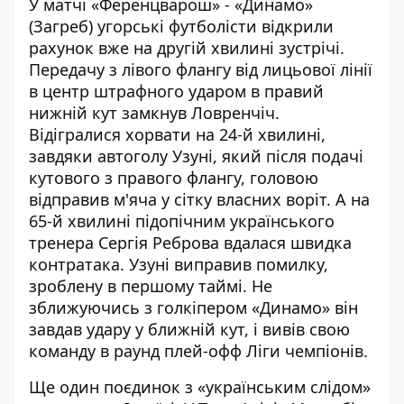
У матчі «Ференцварош» - «Динамо»
(Загреб) угорські футболісти відкрили
рахунок вже на другій хвилині зустрічі.
Передачу з лівого флангу від лицьової лінії
в центр штрафного ударом в правий
нижній кут замкнув Ловренчіч.
Відігралися хорвати на 24-й хвилині,
завдяки автоголу Узуні, який після подачі
кутового з правого флангу, головою
відправив м'яча у сітку власних воріт. А на
65-й хвилині підопічним українського
тренера Сергія Реброва вдалася швидка
контратака. Узуні виправив помилку,
зроблену в першому таймі. Не
зближуючись з голкіпером «Динамо» він
завдав удару у ближній кут, і вивів свою
команду в раунд плей-офф Ліги чемпіонів.
Ще один поєдинок з «українським слідом»