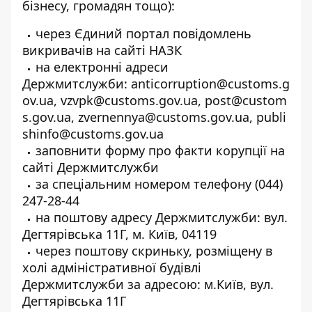
бізнесу, громадян тощо):
через
Єдиний портал повідомлень
викривачів
на сайті НАЗК
на електронні адреси
Держмитслужби:
anticorruption@customs.g
ov.ua,
vzvpk@customs.gov.ua,
post@custom
s.gov.ua,
zvernennya@customs.gov.ua,
publi
shinfo@customs.gov.ua
заповнити форму про факти корупції
на
сайті Держмитслужби
за спеціальним номером телефону (044)
247-28-44
на поштову адресу Держмитслужби: вул.
Дегтярівська 11Г, м. Київ, 04119
через поштову скриньку, розміщену в
холі адміністративної будівлі
Держмитслужби за адресою: м.Київ, вул.
Дегтярівська 11Г