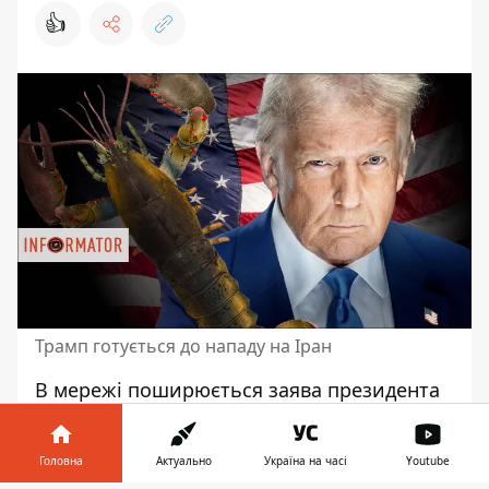
👍
Трамп готується до нападу на Іран
В мережі поширюється заява президента
США Дональда Трампа, що він
повернеться до проблеми Ірану за два
Головна
Актуально
Україна на часі
Youtube
тижні
. Вказується, що будь-яка проблема,