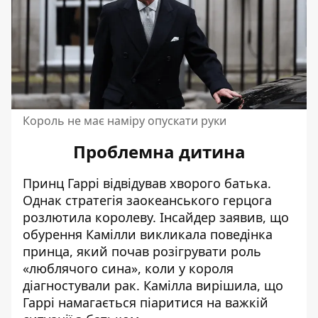
Король не має наміру опускати руки
Проблемна дитина
Принц Гаррі відвідував хворого батька.
Однак стратегія заокеанського герцога
розлютила королеву. Інсайдер заявив, що
обурення Камілли
викликала поведінка
принца
, який почав розігрувати роль
«люблячого сина», коли у короля
діагностували рак. Камілла вирішила, що
Гаррі намагається піаритися на важкій