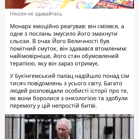
Ніколи не здавайтесь
Монарх емоційно реагував: він сміявся, а
одне з послань змусило його змахнути
сльози. В очах Його Величності був
помітний смуток, він здавався втомленим:
найімовірніше, його стан обумовлений
терапією, яку він зараз отримує.
У Букінгемський палац надійшло понад сім
тисяч повідомлень з усього світу. Багато
людей розповідали особисті історії про те,
як вони боролися з онкологією та здобули
перемогу у цій непростій битві.