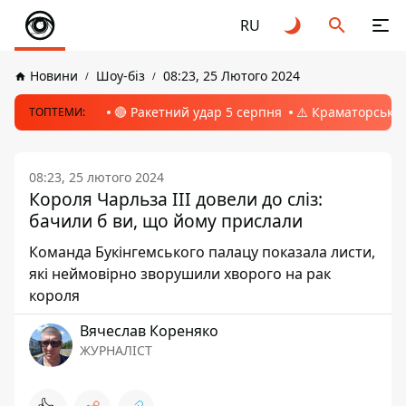
RU
Новини
Шоу-біз
08:23, 25 Лютого 2024
🔴 Ракетний удар 5 серпня
⚠️ Краматорськ, 
ТОПТЕМИ:
08:23, 25 лютого 2024
Короля Чарльза III довели до сліз:
бачили б ви, що йому прислали
Команда Букінгемського палацу показала листи,
які неймовірно зворушили хворого на рак
короля
Вячеслав Кореняко
ЖУРНАЛІСТ