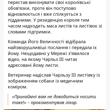
перестав виконувати свої королівські
обов'язки, проте він
поступово
відновлюється і вже спілкується з
підданими. У резиденцію короля тим
часом надходить маса листів та листівок зі
словами підтримки.
Команда
Його Величності
відібрала
найзворушливіші послання і передала їх
йому. Нещодавно у
Мережі з'явилося
відео
, на якому Чарльз III читає
адресовані йому листи.
Ветеринар надіслав Чарльзу III
листівку із
зображенням собаки із медичним
коміром
.
«Принаймні вам не доводиться носити
таке!» – прокоментував лікар.