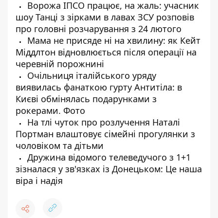
Ворожа ІПСО працює, на жаль: учасник
шоу Танці з зірками в лавах ЗСУ розповів
про головні розчарування з 24 лютого
Мама не присяде ні на хвилину: як Кейт
Міддлтон відновлюється після операції на
черевній порожнині
Очільниця італійського уряду
виявилась фанаткою гурту Антитіла: в
Києві обмінялась подарунками з
рокерами. Фото
На тлі чуток про розлучення Наталі
Портман влаштовує сімейні прогулянки з
чоловіком та дітьми
Дружина відомого телеведучого з 1+1
зізналася у зв'язках із Донецьком: Це наша
віра і надія