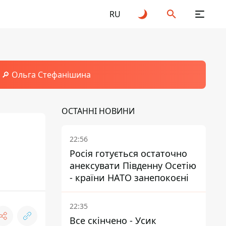
RU
🔎 Ольга Стефанішина
ОСТАННІ НОВИНИ
22:56
Росія готується остаточно
анексувати Південну Осетію
- країни НАТО занепокоєні
22:35
Все скінчено - Усик