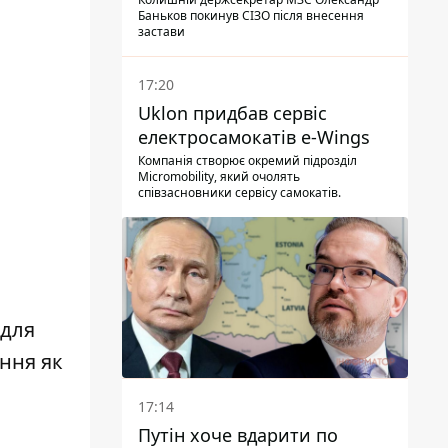
Баньков покинув СІЗО після внесення
застави
17:20
Uklon придбав сервіс
електросамокатів e-Wings
Компанія створює окремий підрозділ
Micromobility, який очолять
співзасновники сервісу самокатів.
 для
ання як
17:14
Путін хоче вдарити по