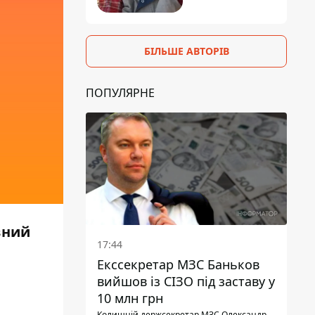
БІЛЬШЕ АВТОРІВ
ПОПУЛЯРНЕ
вний
17:44
Екссекретар МЗС Баньков
вийшов із СІЗО під заставу у
10 млн грн
Колишній держсекретар МЗС Олександр