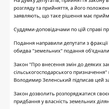
На думку депутатів, прийняття закону 
розгляду та прийняття, а його положен
заявляють, що таке рішення має прийм
Суддями-доповідачами по цій справі п
Подання направили депутати з фракції
обидва "земельних" подання об'єднали
Закон "Про внесення змін до деяких за
сільськогосподарського призначення" 
Володимир Зеленський підписав цей з
Закон дозволить розпоряджатися своє
придбання у власність земельних ділян