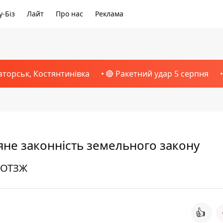
-Біз
Лайт
Про нас
Реклама
аторськ, Костянтинівка
🔴 Ракетний удар 5 серпня
яне законність земельного закону
ї ОТЗЖ
👍