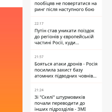
пообіцяв не повертатися на
ринг після наступного бою
22:17
Путін став уникати поїздок
до регіонів у європейській
частині Росії, куди
регулярно долітають дрони
21:57
Бояться атаки дронів - Росія
посилила захист базу
атомних підводних човнів
за 7400 км від України
21:24
Зі "Скелі" штурмовиків
почали переводити до
інших підрозділів - ЗМІ