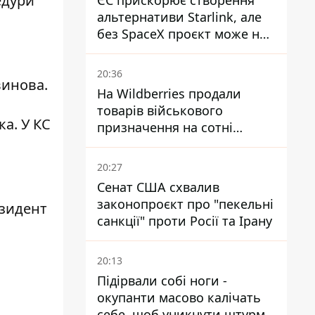
едури
ЄС прискорює створення
альтернативи Starlink, але
без SpaceX проєкт може не
обійтися
20:36
винова.
На Wildberries продали
товарів військового
а. У КС
призначення на сотні
мільйонів, але удари ЗСУ
змінили ситуацію
20:27
Сенат США схвалив
законопроєкт про "пекельні
езидент
санкції" проти Росії та Ірану
20:13
Підірвали собі ноги -
окупанти масово калічать
себе, щоб уникнути штурмів