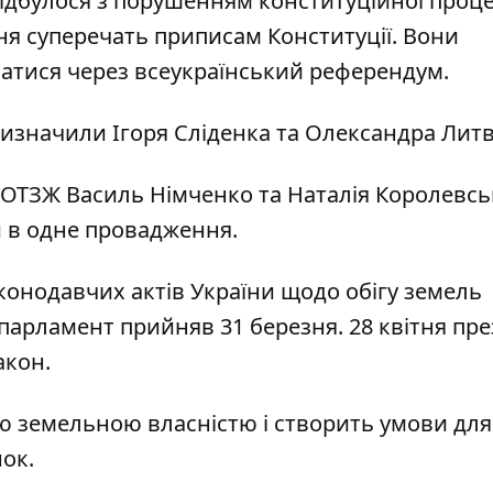
відбулося з порушенням конституційної проц
ня суперечать приписам Конституції. Вони
атися через всеукраїнський референдум.
ризначили Ігоря Сліденка та Олександра Лит
 ОТЗЖ Василь Німченко та Наталія Королевськ
 в одне провадження.
конодавчих актів України щодо обігу земель
парламент прийняв 31 березня. 28 квітня пр
акон.
ю земельною власністю і створить умови для
ок.