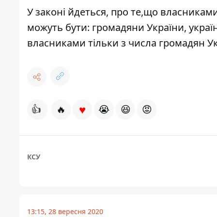
У законі йдеться, про те,що власника
можуть бути: громадяни України, укра
власниками тільки з числа громадян Ук
♥
👍
🔥
😭
😆
😡
КСУ
13:15, 28 вересня 2020