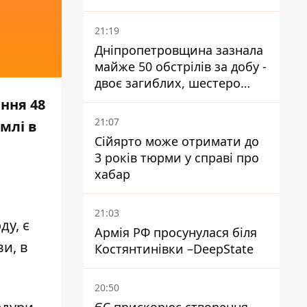
21:19
Дніпропетровщина зазнала
майже 50 обстрілів за добу -
двоє загиблих, шестеро
постраждалих
ння 48
21:07
млі в
Сійярто може отримати до
3 років тюрми у справі про
хабар
21:03
ду, є
Армія РФ просунулася біля
и, в
Костянтинівки –DeepState
20:50