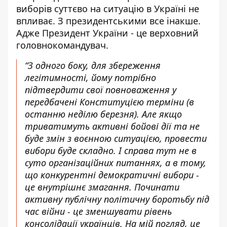
виборів суттєво на ситуацію в Україні не
впливає. З президентськими все інакше.
Адже Президент України - це верховний
головнокомандувач.
“З одного боку, для збереження
легітимності, йому потрібно
підтвердити свої повноваження у
передбачені Конституцією терміни (в
останню неділю березня). Але якщо
триватимуть активні бойові дії та не
буде змін з воєнною ситуацією, провести
вибори буде складно. І справа тут не в
суто організаційних питаннях, а в тому,
що конкурентні демократичні вибори -
це внутрішнє змагання. Починати
активну публічну політичну боротьбу під
час війни - це зменшувати рівень
консолідації українців. На мій погляд, це