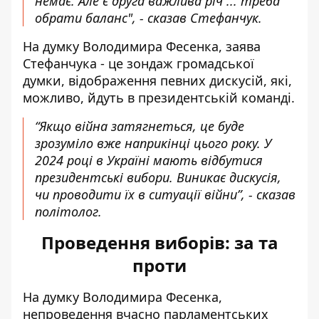
немає. Але є друга важлива річ ... треба
обрати баланс", - сказав Стефанчук.
На думку Володимира Фесенка, заява
Стефанчука - це зондаж громадської
думки, відображення певних дискусій, які,
можливо, йдуть в президентській команді.
“Якщо війна затягнеться, це буде
зрозуміло вже наприкінці цього року. У
2024 році в Україні мають відбутися
президентські вибори. Виникає дискусія,
чи проводити їх в ситуації війни”, - сказав
політолог.
Проведення виборів: за та
проти
На думку Володимира Фесенка,
непроведення вчасно парламентських