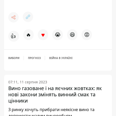
♥
🔥
😭
😆
😡
👍
ВИБОРИ
ПРОГНОЗ
ВІЙНА В УКРАЇНІ
07:11, 11 серпня 2023
Вино газоване і на яєчних жовтках: як
нові закони змінять винний смак та
цінники
З ринку хочуть прибрати неякісне вино та
допомогти малим виноробням