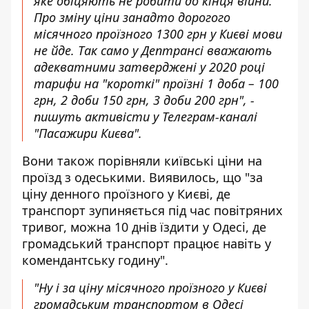
яке обіцяють не робити до кінця війни.
Про зміну ціни занадто дорогого
місячного проїзного 1300 грн у Києві мови
не йде. Так само у Дептрансі вважають
адекватними затверджені у 2020 році
тарифи на "короткі" проїзні 1 доба – 100
грн, 2 доби 150 грн, 3 доби 200 грн", -
пишуть активісти у Телеграм-каналі
"Пасажири Києва".
Вони також порівняли київські ціни на
проїзд з одеськими. Виявилось, що "за
ціну денного проїзного у Києві, де
транспорт зупиняється під час повітряних
тривог, можна 10 днів їздити у Одесі, де
громадський транспорт працює навіть у
комендантську годину".
"Ну і за ціну місячного проїзного у Києві
громадським транспортом в Одесі