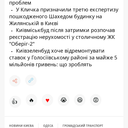
проблем
У Кличка призначили третю експертизу
пошкодженого Шахедом будинку на
Жилянській в Києві
Київміськбуд після затримки розпочав
реєстрацію нерухомості у столичному ЖК
"Оберіг-2"
Київзеленбуд хоче відремонтувати
ставок у Голосіївському районі за майже 5
мільйонів гривень: що зроблять
♥
🔥
😭
😆
😡
👍
НОВИНИ КИЄВА
ОДЕСА
ГРОМАДСЬКИЙ ТРАНСПОРТ