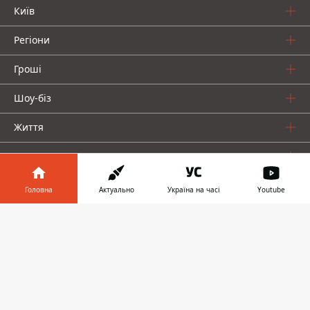
Київ
Регіони
Гроші
Шоу-біз
Життя
Про нас
Головна
Актуально
Україна на часі
Youtube
Інформатор у
Завантажити
телефоні
👉
Інформатор проекти
Столиця
Ваші фінанси
Авто
Geek