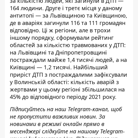
за кількістю людей, які
загинули в ДТП
—
164 людини. Друге і третє місця у даному
антитопі — за Львівщиною та Київщиною,
де в аваріях загинули 116 та 111 громадян
відповідно. Ці ж регіони, але в трохи
іншому порядку, сформували рейтинг
областей за кількістю травмованих у ДТП:
на Львівщині та Дніпропетровщині
постраждали майже 1,4 тисячі людей, а на
Київщині — 1,2 тисячі. Найбільший
приріст ДТП з постраждалими зафіксували
у Волинській області: кількість
аварій з
жертвами
у цьому регіоні збільшилася на
45% до відповідного періоду 2021 року.
Підписуйтесь на наш
Telegram-канал
, щоб
не пропустити важливих новин. За
новинами в режимі онлайн прямо в
месенджері слідкуйте на нашому Telegram-