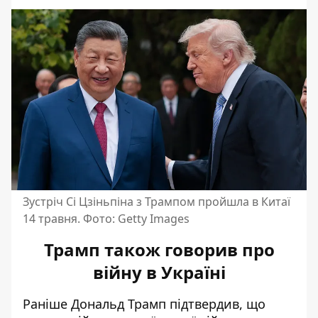
Зустріч Сі Цзіньпіна з Трампом пройшла в Китаї
14 травня. Фото: Getty Images
Трамп також говорив про
війну в Україні
Раніше Дональд Трамп підтвердив, що