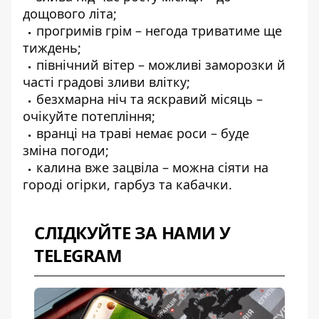
дощового літа;
прогримів грім – негода триватиме ще
тиждень;
північний вітер – можливі заморозки й
часті градові зливи влітку;
безхмарна ніч та яскравий місяць –
очікуйте потепління;
вранці на траві немає роси – буде
зміна погоди;
калина вже зацвіла – можна сіяти на
городі огірки, гарбуз та кабачки.
СЛІДКУЙТЕ ЗА НАМИ У
TELEGRAM