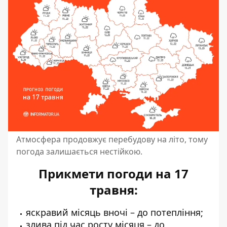
Атмосфера продовжує перебудову на літо, тому
погода залишається нестійкою.
Прикмети погоди на 17
травня:
яскравий місяць вночі – до потепління;
злива під час росту місяця – до