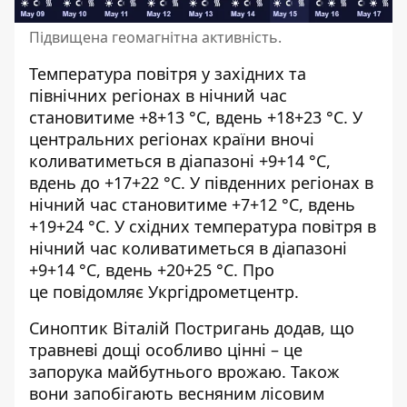
Підвищена геомагнітна активність.
Температура повітря у західних та
північних регіонах в нічний час
становитиме +8+13 °С, вдень +18+23 °С. У
центральних регіонах країни вночі
коливатиметься в діапазоні +9+14 °С,
вдень до +17+22 °С. У південних регіонах в
нічний час становитиме +7+12 °С, вдень
+19+24 °С. У східних температура повітря в
нічний час коливатиметься в діапазоні
+9+14 °С, вдень +20+25 °С. Про
це
повідомляє Укргідрометцентр
.
Синоптик Віталій Постригань
додав, що
травневі дощі особливо цінні – це
запорука майбутнього врожаю. Також
вони запобігають весняним лісовим