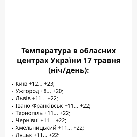
Температура в обласних
центрах України 17 травня
(ніч/день):
Київ +12... +23;
Ужгород +8... +20;
Львів +11... +22;
Івано-Франківськ +11... +22;
Тернопіль +11... +22;
Чернівці +11... +22;
Хмельницький +11... +22;
Луцьк +11... +22;