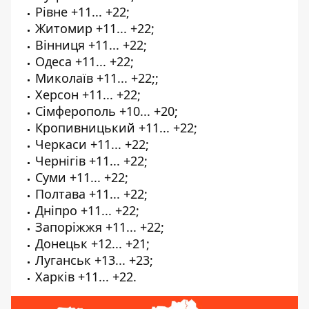
Рівне +11... +22;
Житомир +11... +22;
Вінниця +11... +22;
Одеса +11... +22;
Миколаїв +11... +22;;
Херсон +11... +22;
Сімферополь +10... +20;
Кропивницький +11... +22;
Черкаси +11... +22;
Чернігів +11... +22;
Суми +11... +22;
Полтава +11... +22;
Дніпро +11... +22;
Запоріжжя +11... +22;
Донецьк +12... +21;
Луганськ +13... +23;
Харків +11... +22.