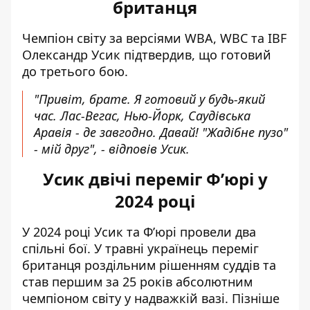
британця
Чемпіон світу за версіями WBA, WBC та IBF
Олександр Усик
підтвердив, що готовий
до третього бою.
"Привіт, брате. Я готовий у будь-який
час. Лас-Вегас, Нью-Йорк, Саудівська
Аравія - де завгодно. Давай! "Жадібне пузо"
- мій друг", - відповів Усик.
Усик двічі переміг Ф’юрі у
2024 році
У 2024 році Усик та Ф’юрі провели два
спільні бої. У травні українець переміг
британця роздільним рішенням суддів та
став першим за 25 років абсолютним
чемпіоном світу у надважкій вазі. Пізніше