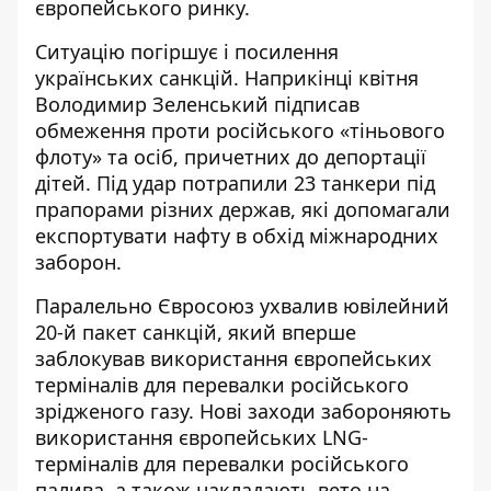
європейського ринку.
Ситуацію погіршує і посилення
українських санкцій. Наприкінці квітня
Володимир Зеленський підписав
обмеження проти російського «тіньового
флоту»
та осіб, причетних до депортації
дітей. Під удар потрапили 23 танкери під
прапорами різних держав, які допомагали
експортувати нафту в обхід міжнародних
заборон.
Паралельно
Євросоюз ухвалив ювілейний
20-й пакет санкцій
, який вперше
заблокував використання європейських
терміналів для перевалки російського
зрідженого газу. Нові заходи забороняють
використання європейських LNG-
терміналів для перевалки російського
палива, а також накладають вето на