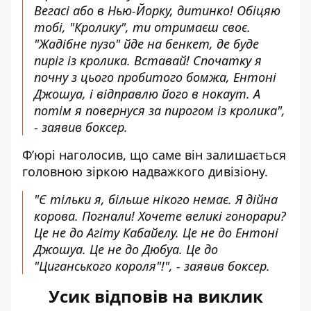
Вегасі або в Нью-Йорку, дитинко! Обіцяю
тобі, "Кролику", ти отримаєш своє.
"Жадібне пузо" йде на бенкет, де буде
пиріг із кролика. Вставай! Спочатку я
почну з цього пробитого бомжа, Ентоні
Джошуа, і відправлю його в нокаут. А
потім я повернуся за пирогом із кролика",
- заявив боксер.
Ф’юрі наголосив, що саме він залишається
головною зіркою надважкого дивізіону.
"Є тільки я, більше нікого немає. Я дійна
корова. Погнали! Хочете великі гонорари?
Це не до Агіту Кабайелу. Це не до Ентоні
Джошуа. Це не до Дюбуа. Це до
"Циганського короля"!", - заявив боксер.
Усик відповів на виклик