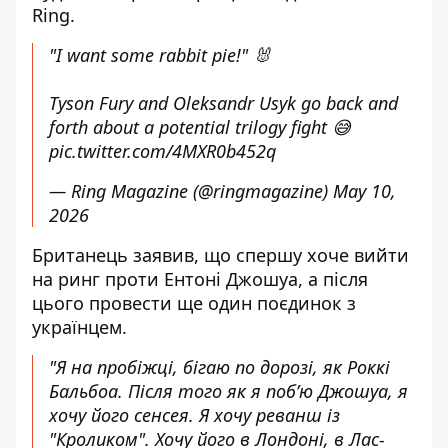
Ring.
"I want some rabbit pie!" 🐰
Tyson Fury and Oleksandr Usyk go back and
forth about a potential trilogy fight 😅
pic.twitter.com/4MXR0b452q
— Ring Magazine (@ringmagazine)
May 10,
2026
Британець заявив, що спершу хоче вийти
на ринг проти
Ентоні Джошуа
, а після
цього провести ще один поєдинок з
українцем.
"Я на пробіжці, бігаю по дорозі, як Роккі
Бальбоа. Після того як я поб’ю Джошуа, я
хочу його сенсея. Я хочу реванш із
"Кроликом". Хочу його в Лондоні, в Лас-