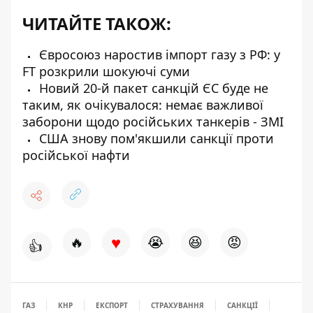
ЧИТАЙТЕ ТАКОЖ:
Євросоюз наростив імпорт газу з РФ: у
FT розкрили шокуючі суми
Новий 20-й пакет санкцій ЄС буде не
таким, як очікувалося: немає важливої
заборони щодо російських танкерів - ЗМІ
США знову пом'якшили санкції проти
російської нафти
♥
🔥
😭
😆
😡
👍
ГАЗ
КНР
ЕКСПОРТ
СТРАХУВАННЯ
САНКЦІЇ