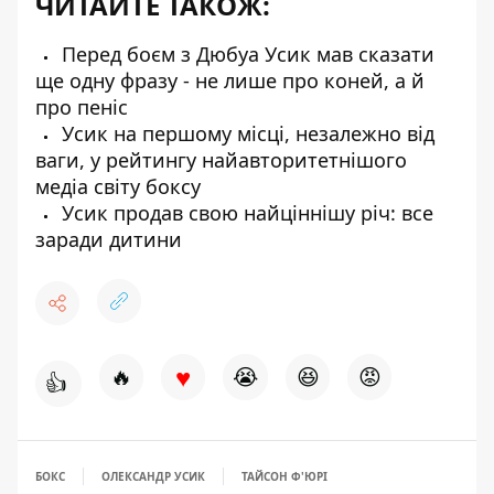
ЧИТАЙТЕ ТАКОЖ:
Перед боєм з Дюбуа Усик мав сказати
ще одну фразу - не лише про коней, а й
про пеніс
Усик на першому місці, незалежно від
ваги, у рейтингу найавторитетнішого
медіа світу боксу
Усик продав свою найціннішу річ: все
заради дитини
♥
🔥
😭
😆
😡
👍
БОКС
ОЛЕКСАНДР УСИК
ТАЙСОН Ф'ЮРІ