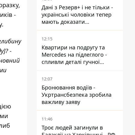
встигнути до 11 серпня
оразку,
Дані з Резерв+ і не тільки -
ків -
українські чоловіки тепер
мають доказати
у.
непридатність до служби,
щоб отримати тимчасовий
12:15
 глибину
захист ЄС
Квартири на подругу та
]? -
Mercedes на підлеглого -
сновний
спливли деталі гучної
справи НАБУ проти
ими
Стефанішиної
12:07
Бронювання водіїв -
Укртрансбезпека зробила
важливу заяву
цією
ами
11:46
глиб
Троє людей загинули в
Балаклії на Харківщині - РФ