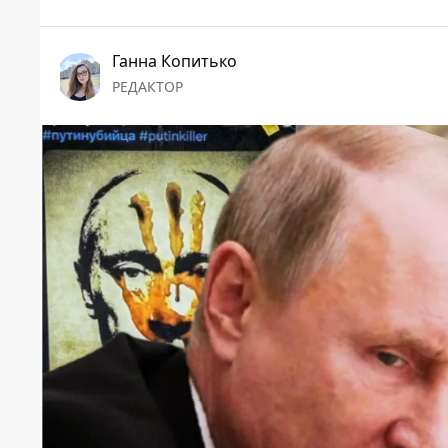
Ганна Копитько
РЕДАКТОР