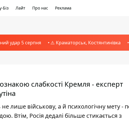
-Біз
Лайт
Про нас
Реклама
тний удар 5 серпня
⚠️ Краматорськ, Костянтинівка
ознакою слабкості Кремля - експерт
утіна
не лише військову, а й психологічну мету - п
дою. Втім, Росія дедалі більше стикається з