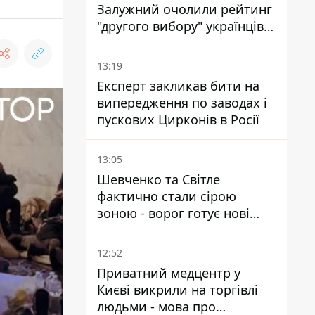
Залужний очолили рейтинг
"другого вибору" українців -
опитування показало
альтернативні симпатії
13:19
Експерт закликав бити на
випередження по заводах і
пускових Цирконів в Росії
13:05
Шевченко та Світле
фактично стали сірою
зоною - ворог готує нові
атаки на Добропільському
напрямку
12:52
Приватний медцентр у
Києві викрили на торгівлі
людьми - мова про