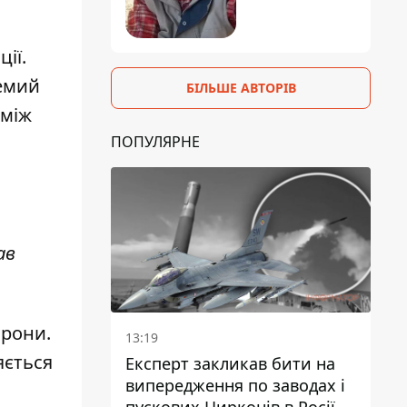
ії.
ремий
БІЛЬШЕ АВТОРІВ
 між
ПОПУЛЯРНЕ
ав
орони.
13:19
яється
Експерт закликав бити на
випередження по заводах і