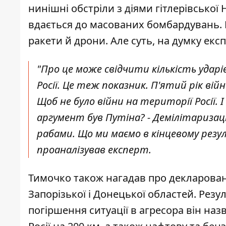
нинішні обстріли з діями гітлерівської
вдається до масованих бомбардувань. Р
ракети й дрони. Але суть, на думку експ
"Про це може свідчити кількість ударів
Росії. Це теж показник. П'ятий рік війн
Щоб не було війни на території Росії.
аргумент був Путіна? - Демілітариза
рабами. Що ми маємо в кінцевому резул
проаналізував експерт.
Тимочко також нагадав про декларовани
Запорізької і Донецької областей. Рез
погіршення ситуації в агресора він наз