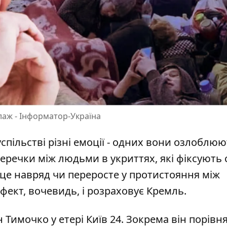
лаж - Інформатор-Україна
спільстві різні емоції - одних вони озлоблюю
перечки між людьми в укриттях
, які фіксують 
 це навряд чи переросте у протистояння між
ефект, вочевидь, і розраховує Кремль.
 Тимочко у етері Київ 24. Зокрема він порівн