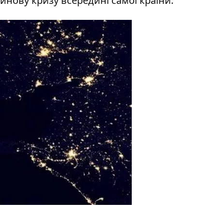
зинову кризу всередині самої країни.