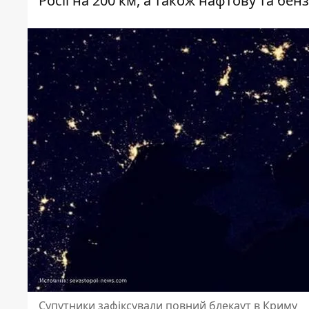
Росії на 200 км, а також нафтову та бен
Супутники зафіксували повний блекаут в Криму