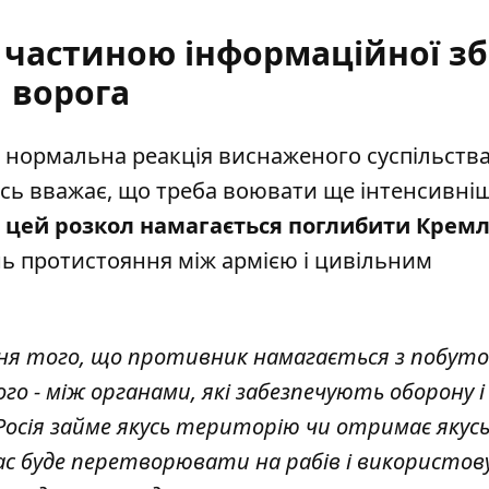
 частиною інформаційної зб
ворога
е нормальна реакція виснаженого суспільства
тось вважає, що треба воювати ще інтенсивні
 цей розкол намагається поглибити Крем
нь протистояння між армією і цивільним
ня того, що противник намагається з побуто
о - між органами, які забезпечують оборону і
 Росія займе якусь територію чи отримає якус
нас буде перетворювати на рабів і використо