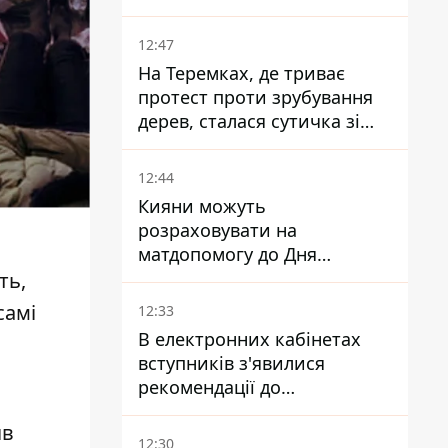
сурогатне материнство
12:47
На Теремках, де триває
протест проти зрубування
дерев, сталася сутичка зі
спецназом поліції
12:44
Кияни можуть
розраховувати на
матдопомогу до Дня
незалежності - кому її
ть,
дадуть
самі
12:33
В електронних кабінетах
вступників з'явилися
рекомендації до
зарахування на бакалаврат і
яв
в магістратуру - що треба
12:30