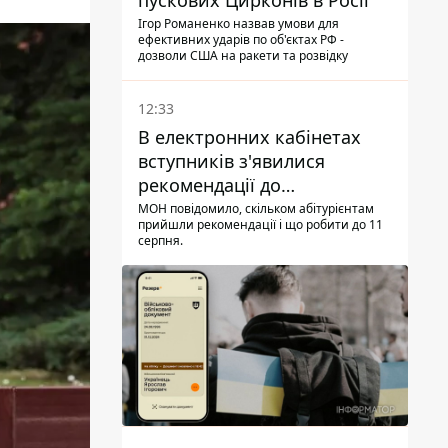
пускових Цирконів в Росії
Ігор Романенко назвав умови для
ефективних ударів по об'єктах РФ -
дозволи США на ракети та розвідку
12:33
В електронних кабінетах
вступників з'явилися
рекомендації до
зарахування на бакалаврат і
МОН повідомило, скільком абітурієнтам
прийшли рекомендації і що робити до 11
в магістратуру - що треба
серпня.
встигнути до 11 серпня