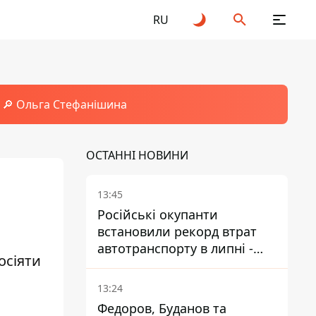
RU
🔎 Ольга Стефанішина
ОСТАННІ НОВИНИ
13:45
Російські окупанти
встановили рекорд втрат
автотранспорту в липні -
осіяти
майже 14 тисяч одиниць
13:24
Федоров, Буданов та