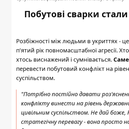
Побутові сварки стали
Розбіжності між людьми в укриттях - ц
п'ятий рік повномасштабної агресії. Х
хтось виснажений і сумнівається.
Саме
перевести побутовий конфлікт на ріве
суспільством.
"Потрібно постійно давати роз'яснен
конфлікту винести на рівень державног
цивільним суспільством. Не дай боже,
стратегічну перевагу - вона просто 