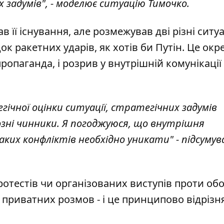
 задумів", - моделює ситуацію Тимочко.
 її існування, але розмежував дві різні ситуац
док ракетних ударів, як хотів би Путін. Це ок
ропаганда, і розрив у внутрішній комунікації
ічної оцінки ситуації, стратегічних задумів
озні чинники. Я погоджуюся, що внутрішня
аких конфліктів необхідно уникати" - підсумув
протестів чи організованих виступів проти об
 приватних розмов - і це принципово відрізн