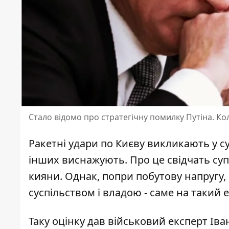
Стало відомо про стратегічну помилку Путіна. Ко
Ракетні удари по Києву викликають у су
інших виснажують. Про це свідчать
су
кияни. Однак, попри побутову напругу,
суспільством і владою - саме на такий 
Таку оцінку дав військовий експерт Іван