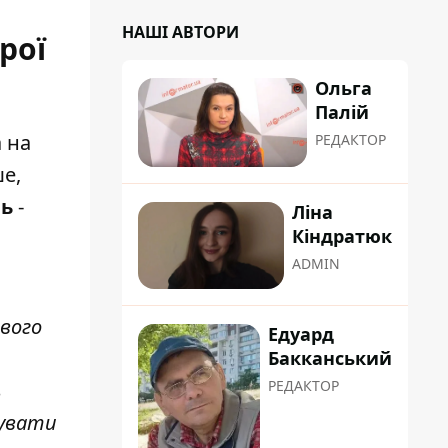
НАШІ АВТОРИ
рої
Ольга
Палій
 на
РЕДАКТОР
ше,
ль
-
Ліна
Кіндратюк
ADMIN
вого
Едуард
Бакканський
РЕДАКТОР
ь
вувати