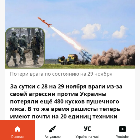
Потери врага по состоянию на 29 ноября
За сутки с 28 на 29 ноября враги из-за
своей агрессии против Украины
потеряли ещё 480 кусков пушечного
мяса. В то же время рашисты теперь
имеют почти на 20 единиц техники
меньше. Больше всего
враг за сутки
потерял автомобильной техники и
Главная
Актуально
Україна на часі
Youtube
автоцистерн – их уничтожено 7 штук.