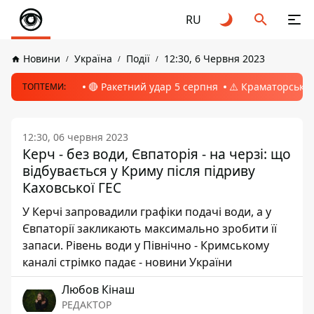
RU
Новини
Україна
Події
12:30, 6 Червня 2023
🔴 Ракетний удар 5 серпня
⚠️ Краматорськ, 
ТОПТЕМИ:
12:30, 06 червня 2023
Керч - без води, Євпаторія - на черзі: що
відбувається у Криму після підриву
Каховської ГЕС
У Керчі запровадили графіки подачі води, а у
Євпаторії закликають максимально зробити її
запаси. Рівень води у Північно - Кримському
каналі стрімко падає - новини України
Любов Кінаш
РЕДАКТОР