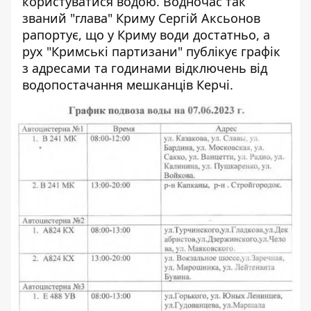
користуватися водою. Водночас так
званий "глава" Криму Сергій Аксьонов
рапортує, що у Криму води достатньо, а
рух "Кримські партизани" публікує графік
з адресами та годинами відключень від
водопостачання мешканців Керчі.