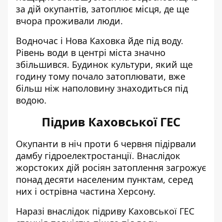
за дій окупантів, затоплює місця, де ще
вчора проживали люди.
Водночас і Нова Каховка йде під воду.
Рівень води в центрі міста значно
збільшився. Будинок культури,
який ще
годину тому почало затоплювати
, вже
більш ніж наполовину знаходиться під
водою.
Підрив Каховської ГЕС
Окупанти в ніч проти 6 червня
підірвали
дамбу гідроелектростанції. Внаслідок
жорстоких дій росіян
затоплення загрожує
понад десяти населеним пунктам
, серед
них і острівна частина Херсону.
Наразі внаслідок підриву Каховської ГЕС