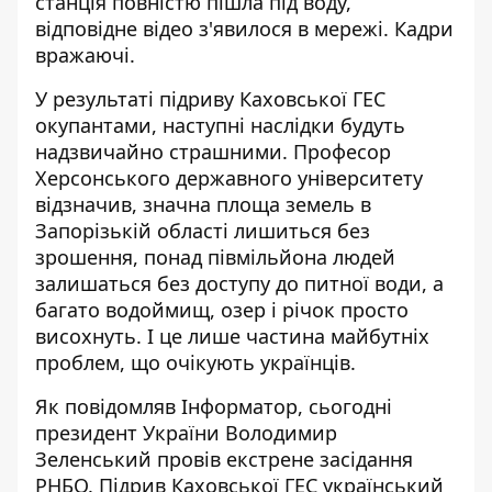
станція повністю пішла під воду
,
відповідне відео з'явилося в мережі. Кадри
вражаючі.
У результаті підриву Каховської ГЕС
окупантами, наступні
наслідки будуть
надзвичайно страшними
. Професор
Херсонського державного університету
відзначив, значна площа земель в
Запорізькій області лишиться без
зрошення, понад півмільйона людей
залишаться без доступу до питної води, а
багато водоймищ, озер і річок просто
висохнуть. І це лише частина майбутніх
проблем, що очікують українців.
Як повідомляв Інформатор, сьогодні
президент України Володимир
Зеленський провів екстрене засідання
РНБО
. Підрив Каховської ГЕС український