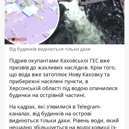
Від будинків видніються тільки дахи
Підрив окупантами Каховської ГЕС вже
призвів до жахливих наслідків. Крім того,
що
вода вже затоплює Нову Каховку та
прибережні населені пункти
, в
Херсонській області під водою опинилися
будинки на острівній частині.
На кадрах, які з'явилися в Telegram-
каналах, від будинків на острові
видніються тільки дахи. Рівень води, який
нещадно збільшується на водосховищі із-