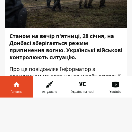
Станом на вечір п'ятниці, 28 січня, на
Донбасі зберігається режим
припинення вогню. Українські військові
контролюють ситуацію.
Про це повідомляє
Інформатор
з
посиланням на прес-центр штабу
операції
Об'єднаних сил
.
Головна
Актуально
Україна на часі
Youtube
"З початку доби з боку збройних
формувань Російської Федерації порушень
Інформатор у
Завантажити
режиму припинення вогню не
телефоні
👉
зафіксовано. Підрозділи Об'єднаних сил
контролюють ситуацію та
продовжують виконувати завдання щодо