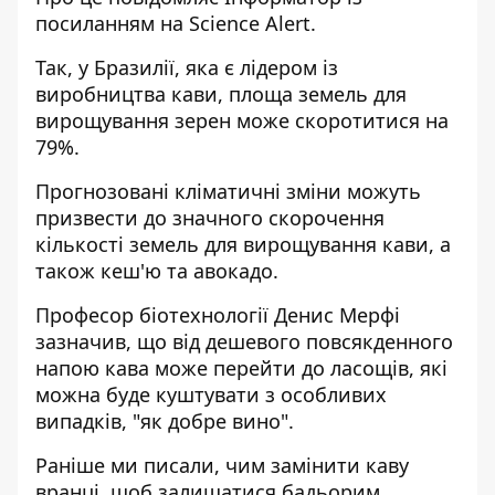
посиланням на
Science Alert
.
Так, у Бразилії, яка є лідером із
виробництва кави, площа земель для
вирощування зерен може скоротитися на
79%.
Прогнозовані кліматичні зміни можуть
призвести до значного скорочення
кількості земель для вирощування кави, а
також кеш'ю та авокадо.
Професор біотехнології Денис Мерфі
зазначив, що від дешевого повсякденного
напою кава може перейти до ласощів, які
можна буде куштувати з особливих
випадків, "як добре вино".
Раніше ми писали,
чим замінити каву
вранці, щоб залишатися бадьорим
.