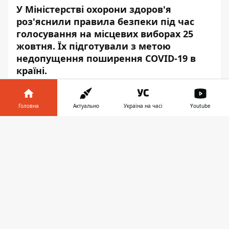
У Міністерстві охорони здоров'я
роз'яснили правила безпеки під час
голосування на місцевих виборах 25
жовтня. Їх підготували з метою
недопущення поширення COVID-19 в
країні.
Про це повідомила прес-служба
Міністерства охорони здоров'я
,- передає
Головна
Актуально
Україна на часі
Youtube
Інформатор
.
Інформатор у
Завантажити
«Перед початком роботи голова виборчої
телефоні
👉
комісії повинен визначити відповідальну
особу, яка буде проводити опитування
виборців про наявність симптомів
респіраторних захворювань. Це
стосується всіх осіб, які приходять на
голосування. Крім цього, таке опитування
повинні пройти всі члени виборчих