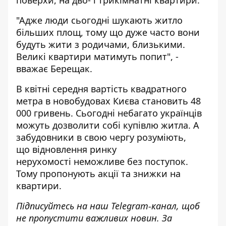
поверхи, на дво- і трикімнатні квартири.
"Адже люди сьогодні шукають житло
більших площ, тому що дуже часто вони
будуть жити з родичами, близькими.
Великі квартири матимуть попит", -
вважає Берещак.
В квітні середня вартість квадратного
метра в новобудовах Києва становить 48
000 гривень. Сьогодні небагато українців
можуть дозволити собі купівлю житла. А
забудовники в свою чергу розуміють,
що
відновлення ринку
нерухомості
неможливе без поступок.
Тому пропонують акції та знижки на
квартири.
Підписуйтесь на наш
Telegram-канал
, щоб
не пропустити важливих новин. За