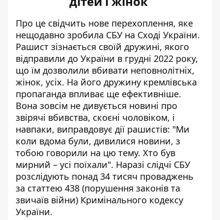
дітей і жінок
Про це свідчить
нове перехоплення
, яке
нещодавно зробила СБУ на Сході України.
Рашист зізнається своїй дружині, якого
відправили до України в грудні 2022 року,
що їм дозволили вбивати неповнолітніх,
жінок, усіх. На його дружину кремлівська
пропаганда впливає ще ефективніше.
Вона зовсім не дивується
новині про
звірячі
вбивства, скоєні чоловіком, і
навпаки, виправдовує дії рашистів: "Ми
коли вдома були, дивилися новини, з
тобою
говорили на
цю тему. Хто був
мирний – усі поїхали". Наразі слідчі СБУ
розслідують понад 34 тисяч проваджень
за статтею 438 (порушення законів та
звичаїв війни) Кримінального кодексу
України.