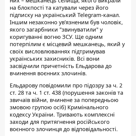
них – мешканець селища, якого викрали
на блокпості та катували через його
підписку на український Telegram-канал.
Іншим незаконно ув’язненим був чоловік,
якого загарбники "звинуватили" у
коригуванні вогню ЗСУ. Ще одним
потерпілим є місцевий мешканець, який у
своїх висловлюваннях підтримував
українських захисників. Всі вони
засвідчили причетність Ельдарова до
вчинення воєнних злочинів.
Ельдарову повідомили про підозру за ч. 2
ст. 28 та ч. 1 ст. 438 (порушення законів та
звичаїв війни, вчинене за попередньою
змовою групою осіб) Кримінального
кодексу України. Тривають комплексні
заходи для притягнення російського
воєнного злочинця до відповідальності.