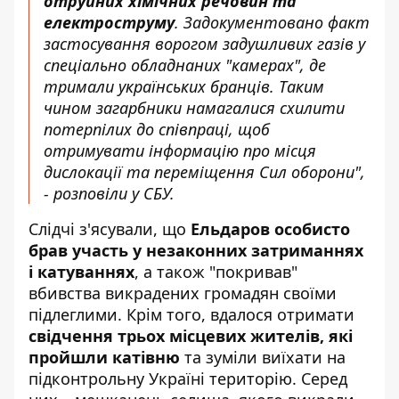
отруйних хімічних речовин та
електроструму
. Задокументовано факт
застосування ворогом задушливих газів у
спеціально обладнаних "камерах", де
тримали українських бранців. Таким
чином загарбники намагалися схилити
потерпілих до співпраці, щоб
отримувати інформацію про місця
дислокації та переміщення Сил оборони",
- розповіли у СБУ.
Слідчі з'ясували, що
Ельдаров особисто
брав участь у незаконних затриманнях
і катуваннях
, а також "покривав"
вбивства викрадених громадян своїми
підлеглими. Крім того, вдалося отримати
свідчення трьох місцевих жителів, які
пройшли катівню
та зуміли виїхати на
підконтрольну Україні територію. Серед