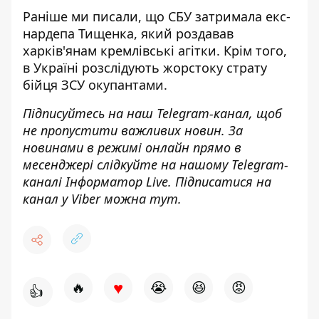
Раніше ми писали, що СБУ
затримала екс-
нардепа Тищенка, який роздавав
харків'янам
кремлівські агітки. Крім того,
в Україні
розслідують жорстоку страту
бійця ЗСУ
окупантами.
Підписуйтесь на наш
Telegram-канал
, щоб
не пропустити важливих новин. За
новинами в режимі онлайн прямо в
месенджері слідкуйте на нашому Telegram-
каналі
Інформатор Live
. Підписатися на
канал у Viber можна
тут
.
♥
🔥
😭
😆
😡
👍