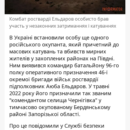
Комбат росгвардії Ельдаров особисто брав
участь у незаконних затриманнях і катуваннях
В Україні встановили особу ще одного
російського окупанта, який
причетний до
масових катувань та вбивств мирних
жителів
у захоплених районах на Півдні.
Ним виявився командир батальйону 96-го
полку оперативного призначення 46-ї
окремої бригади військ росгвардії
підполковник Аюба Ельдаров. У травні
2022 року його призначили так званим
"комендантом селища Чернігівка" у
тимчасово окупованому Бердянському
районі Запорізької області.
Про це
повідомили у Службі
безпеки