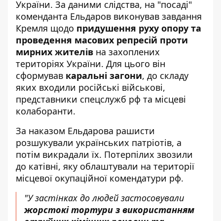
України. За даними слідства, на "посаді"
коменданта Ельдаров виконував завдання
Кремля щодо
придушення руху опору та
проведення масових репресій проти
мирних жителів
на захоплених
територіях України. Для цього він
сформував
каральні загони
, до складу
яких входили російські військові,
представники спецслужб рф та місцеві
колаборанти.
За наказом Ельдарова рашисти
розшукували українських патріотів, а
потім викрадали їх. Потерпілих звозили
до катівні, яку облаштували на території
місцевої окупаційної комендатури рф.
"У застінках до людей застосовували
жорстокі тортури з використанням