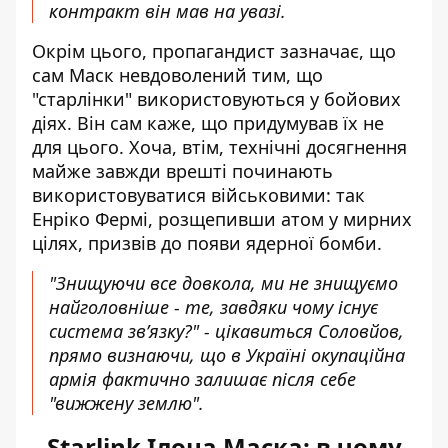
контракт він мав на увазі.
Окрім цього, пропагандист зазначає, що
сам Маск невдоволений тим, що
"старлінки" використовуються у бойових
діях. Він сам каже, що придумував їх не
для цього. Хоча, втім, технічні досягнення
майже завжди врешті починають
використовуватися військовими: так
Енріко Фермі, розщепивши атом у мирних
цілях, призвів до появи ядерної бомби.
"Знищуючи все довкола, ми не знищуємо
найголовніше - те, завдяки чому існує
система зв’язку?" - цікавиться Соловйов,
прямо визнаючи, що в Україні окупаційна
армія фактично залишає після себе
"вижжену землю".
Starlink Ілона Маска: в чому