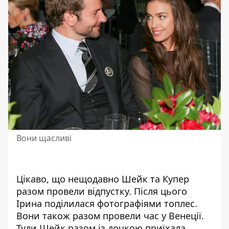
Вони щасливі
Цікаво, що нещодавно Шейк та Купер
разом провели відпустку. Після цього
Ірина поділилася фотографіями топлес.
Вони також разом провели час у Венеції.
Туди Шейк разом із дочкою приїхала