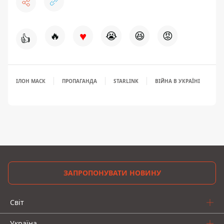
♥
🔥
😭
😆
😡
👍
ІЛОН МАСК
ПРОПАГАНДА
STARLINK
ВІЙНА В УКРАЇНІ
ЗАПРОПОНУВАТИ НОВИНУ
Світ
Україна