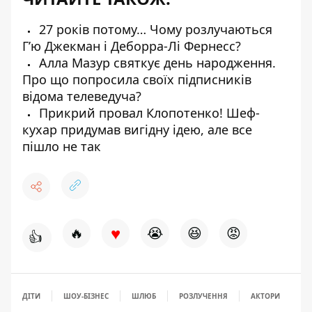
27 років потому… Чому розлучаються
Г’ю Джекман і Деборра-Лі Фернесс?
Алла Мазур святкує день народження.
Про що попросила своїх підписників
відома телеведуча?
Прикрий провал Клопотенко! Шеф-
кухар придумав вигідну ідею, але все
пішло не так
♥
🔥
😭
😆
😡
👍
ДІТИ
ШОУ-БІЗНЕС
ШЛЮБ
РОЗЛУЧЕННЯ
АКТОРИ