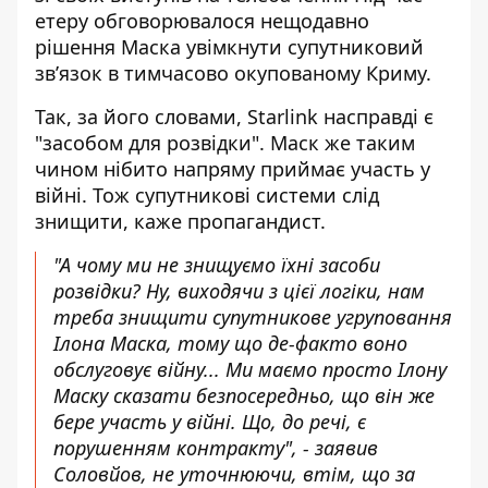
етеру обговорювалося нещодавно
рішення Маска увімкнути супутниковий
зв’язок в тимчасово окупованому Криму.
Так, за його словами, Starlink насправді є
"засобом для розвідки". Маск же таким
чином нібито напряму приймає участь у
війні. Тож супутникові системи слід
знищити, каже пропагандист.
"А чому ми не знищуємо їхні засоби
розвідки? Ну, виходячи з цієї логіки, нам
треба знищити супутникове угруповання
Ілона Маска, тому що де-факто воно
обслуговує війну... Ми маємо просто Ілону
Маску сказати безпосередньо, що він же
бере участь у війні. Що, до речі, є
порушенням контракту", - заявив
Соловйов, не уточнюючи, втім, що за