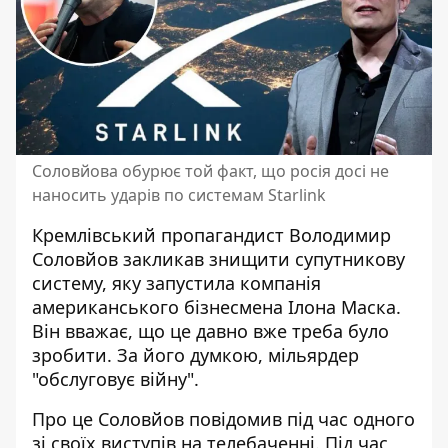
Соловйова обурює той факт, що росія досі не
наносить ударів по системам Starlink
Кремлівський
пропагандист Володимир
Соловйов
закликав знищити супутникову
систему, яку запустила компанія
американського бізнесмена Ілона Маска.
Він вважає, що це давно вже треба було
зробити. За його думкою, мільярдер
"обслуговує війну".
Про це Соловйов повідомив під час одного
зі своїх виступів на телебаченні. Під час