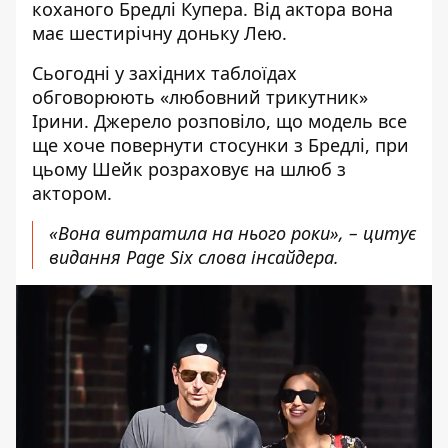
коханого Бредлі Купера. Від актора вона
має шестирічну доньку Лею.
Сьогодні у західних таблоїдах
обговорюють «любовний трикутник»
Ірини
. Джерело розповіло, що модель все
ще хоче повернути стосунки з Бредлі, при
цьому
Шейк
розраховує на шлюб з
актором.
«Вона витратила на нього роки», – цитує
видання Page Six слова інсайдера.