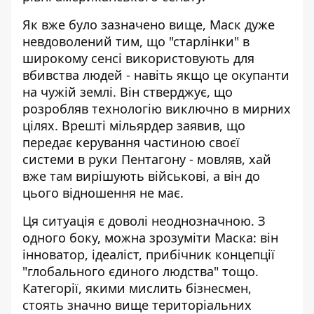
Як вже було зазначено вище, Маск дуже
невдоволений тим, що "старлінки" в
широкому сенсі використовують для
вбивства людей - навіть якщо це окупанти
на чужій землі. Він стверджує, що
розробляв технологію виключно в мирних
цілях. Врешті мільярдер заявив, що
передає керування
частиною своєї
системи в руки Пентагону
- мовляв, хай
вже там вирішують військові, а він до
цього відношення не має.
Ця ситуація є доволі неоднозначною. З
одного боку, можна зрозуміти Маска: він
інноватор, ідеаліст, прибічник концепції
"глобального єдиного людства" тощо.
Категорії, якими мислить бізнесмен,
стоять значно вище територіальних