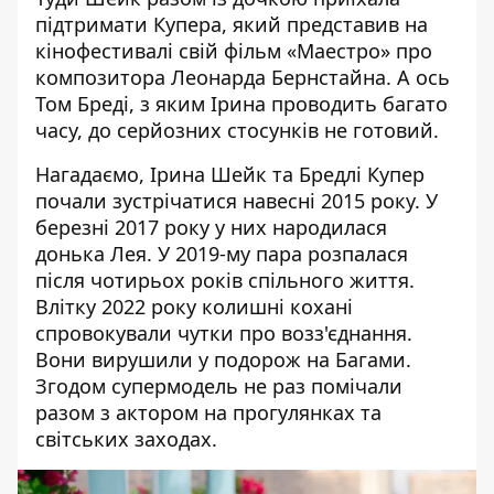
підтримати Купера, який представив на
кінофестивалі свій фільм «Маестро» про
композитора Леонарда Бернстайна. А ось
Том Бреді, з яким Ірина проводить багато
часу, до серйозних стосунків не готовий.
Нагадаємо, Ірина Шейк та Бредлі Купер
почали зустрічатися навесні 2015 року. У
березні 2017 року у них народилася
донька Лея. У 2019-му пара розпалася
після чотирьох років спільного життя.
Влітку 2022 року колишні кохані
спровокували чутки про возз'єднання.
Вони вирушили у подорож на Багами.
Згодом супермодель не раз помічали
разом з актором на прогулянках та
світських заходах.