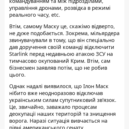
командуванням та між підрозділами,
управління дронами, розвідка в режимі
реального часу, etc.
Втім, самому Маску це, скажімо відверто,
не дуже подобається. Зокрема, мільярдера
звинувачували в тому, що він спеціально
дав доручення своїй команді відключити
Starlink перед недавньою атакою ЗСУ на
тимчасово окупований Крим. Втім, сам
бізнесмен заявляв потім,
що не робив
цього
.
Однак надалі виявилося, що Ілон Маск
нібито вже неодноразово відключав
українським силам супутниковий зв’язок.
Це, звичайно, заважало процесам
деокупації наших територій та знищення
ворога. Наразі ситуація
вивчається на
рівні американського сенату
.