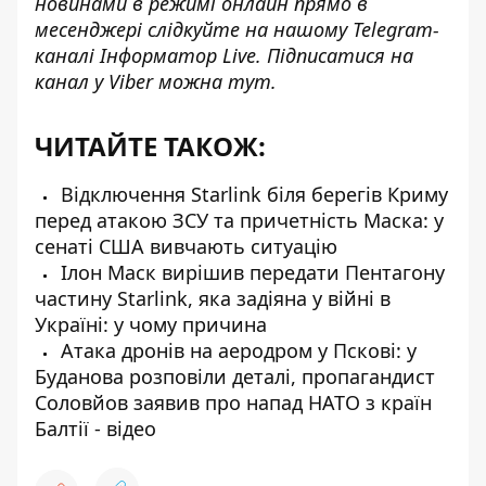
новинами в режимі онлайн прямо в
месенджері слідкуйте на нашому Telegram-
каналі
Інформатор Live
. Підписатися на
канал у Viber можна
тут
.
ЧИТАЙТЕ ТАКОЖ:
Відключення Starlink біля берегів Криму
перед атакою ЗСУ та причетність Маска: у
сенаті США вивчають ситуацію
Ілон Маск вирішив передати Пентагону
частину Starlink, яка задіяна у війні в
Україні: у чому причина
Атака дронів на аеродром у Пскові: у
Буданова розповіли деталі, пропагандист
Соловйов заявив про напад НАТО з країн
Балтії - відео