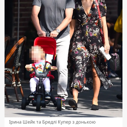
Ірина Шейк та Бредлі Купер з донькою