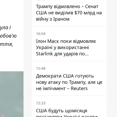
Трампу відмовлено – Сенат
США не виділив $70 млрд на
війну з Іраном
ула і
16:04
любов'ю
Ілон Маск поки відмовляє
иття,
Україні у використанні
Starlink для ударів по
території Росії – ЗМІ
15:48
Демократи США готують
нову атаку по Трампу, але це
не імпічмент – Reuters
15:33
США будуть щомісяця
поставляти Україні ракети