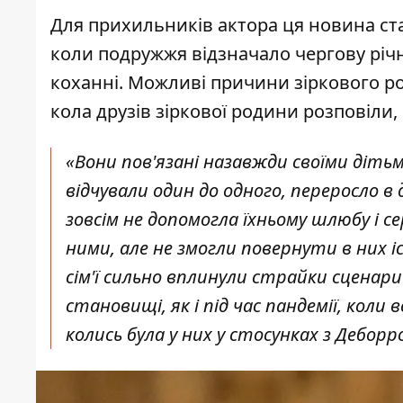
Для прихильників актора ця новина ста
коли подружжя відзначало чергову річ
коханні. Можливі
причини зіркового р
кола друзів зіркової родини розповіли
«Вони пов'язані назавжди своїми дітьми
відчували один до одного, переросло в д
зовсім не допомогла їхньому шлюбу і с
ними, але не змогли повернути в них і
сім'ї сильно вплинули страйки сценар
становищі, як і під час пандемії, коли в
колись була у них у стосунках з Деборр