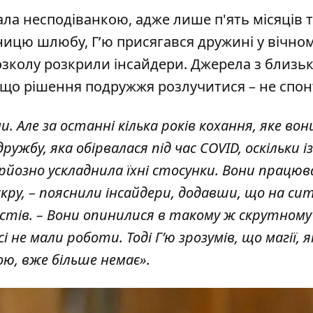
ла несподіванкою, адже лише п'ять місяців т
ницю шлюбу, Г’ю присягався дружині у вічно
озколу
розкрили інсайдери. Джерела з близь
, що
рішення подружжя розлучитися – не спон
. Але за останні кілька років кохання, яке вон
ружбу, яка обірвалася під час COVID, оскільки і
ерйозно ускладнила їхні стосунки. Вони працюв
скру, – пояснили інсайдери, додавши, що на си
истів. – Вони опинилися в такому ж скрутному
сі не мали роботи. Тоді Г’ю зрозумів, що магії, я
ою, вже більше немає».