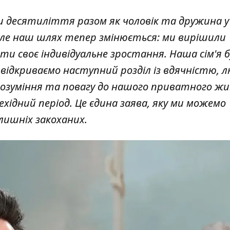
десятиліття разом як чоловік та дружина у
 Але наш шлях тепер змінюється: ми вирішили
и своє індивідуальне зростання. Наша сім'я б
відкриваємо наступний розділ із вдячністю, 
розуміння та повагу до нашого приватного ж
ехідний період. Це єдина заява, яку ми можемо
лишніх закоханих.