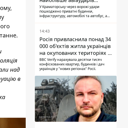
найбільше авіаударів
КАБ-250
ому,
У Краматорську через ворожі удари
пошкоджено приватні будинки,
му
інфраструктуру, автомобілі та автобус, а
загалом за добу на Донеччині загинула
кого
одна людина і ще 15 отримали поранення
14:43
танне.
Росія привласнила понад 34
000 об'єктів житла українців
и
на окупованих територіях -
розслідування BBC
золяція
BBC Verify нарахувала десятки тисяч
конфіскованих квартир, будинків і дач
али над
українців у "нових регіонах" Росії.
туацію в
ка