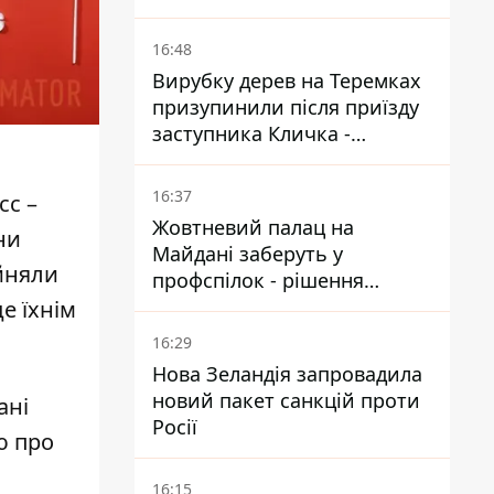
з літаками до Якутії
16:48
Вирубку дерев на Теремках
призупинили після приїзду
заступника Кличка -
почався діалог
16:37
сс –
Жовтневий палац на
ни
Майдані заберуть у
йняли
профспілок - рішення
Господарського суду
е їхнім
16:29
Нова Зеландія запровадила
новий пакет санкцій проти
ані
Росії
ю про
16:15