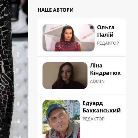
НАШІ АВТОРИ
Ольга
Палій
РЕДАКТОР
Ліна
Кіндратюк
ADMIN
Едуард
Бакканський
РЕДАКТОР