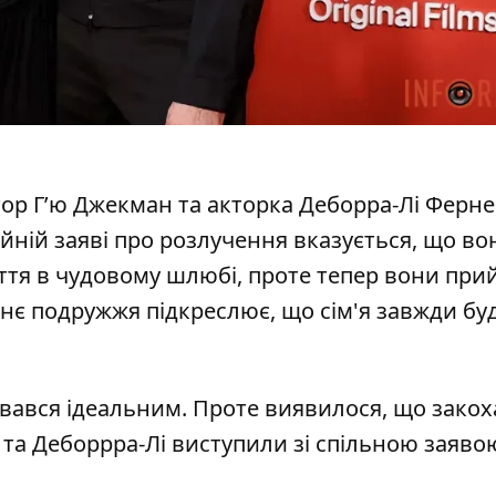
тор Г’ю Джекман та акторка Деборра-Лі Ферне
ійній заяві про розлучення вказується, що во
ття в чудовому шлюбі, проте тепер вони при
є подружжя підкреслює, що сім'я завжди буд
вався ідеальним. Проте виявилося, що закох
 та Деборрра-Лі виступили зі спільною заяво