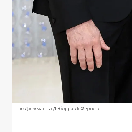
Г’ю Джекман та Деборра-Лі Фернесс