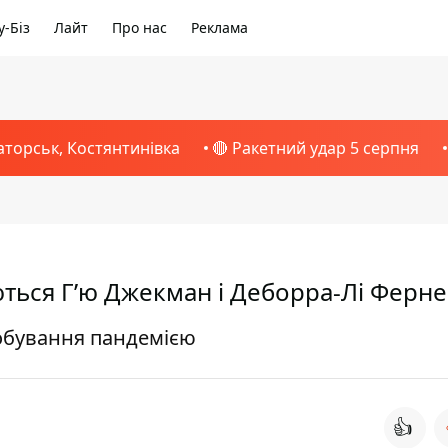
-Біз
Лайт
Про нас
Реклама
аторськ, Костянтинівка
🔴 Ракетний удар 5 серпня
ться Г’ю Джекман і Деборра-Лі Ферне
обування пандемією
👍