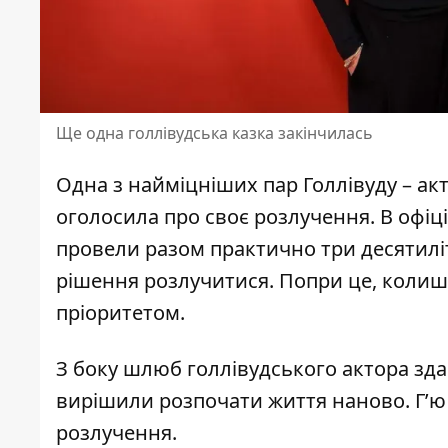
Ще одна голлівудська казка закінчилась
Одна з найміцніших пар Голлівуду – ак
оголосила про своє розлучення. В офіц
провели разом практично три десятилі
рішення розлучитися. Попри це, колишн
пріоритетом
.
З боку шлюб
голлівудського актора
зда
вирішили розпочати життя наново.
Г’ю
розлучення.