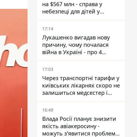
на $567 млн - справа у
небезпеці для дітей у
соцмережах
17:14
Лукашенко вигадав нову
причину, чому почалася
війна в Україні - про 4
позиції не йдеться
17:03
Через транспортні тарифи у
київських лікарнях скоро не
залишиться медсестер і
санітарок - професор
Голубовська
16:49
Влада Росії планує знизити
якість авіакеросину -
можуть з'явитися проблеми