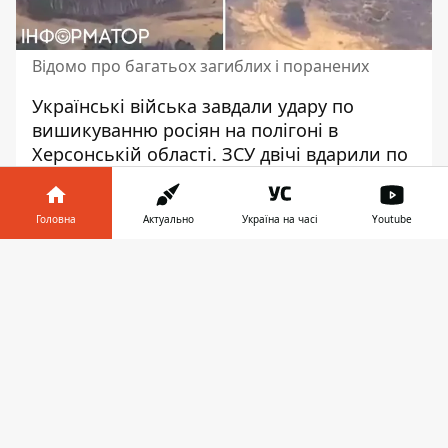
Відомо про багатьох загиблих і поранених
Українські війська завдали удару по
вишикуванню росіян на полігоні в
Херсонській області. ЗСУ двічі вдарили по
окупантах, які зібрались для перевірки з
боку російського військового
Головна
Актуально
Україна на часі
Youtube
командування. Зазначимо, що це також
вже
другий подібний випадок
за останній
Інформатор у
Завантажити
час.
телефоні
👉
Було
знищено близько 60 ворогів
. Це
підтверджують в Силах оборони півдня.
Перше підтвердження удару було
оприлюднене ввечері в середу, 21 лютого.
Воно з'явилося у Telegram-каналі Сил