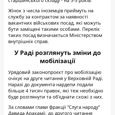
старшинського складу - на 3-5 років.
Жінок з числа іноземців приймуть на
службу за контрактом за наявності
вакантних військових посад, які можуть
бути заміщені такими особами. Перелік
таких посад визначається Міністерством
внутрішніх справ.
У Раді розглянуть зміни до
мобілізації
Урядовий законопроєкт про мобілізацію
очікує на друге читання
у Верховній Раді.
Наразі до документа нардепи подали
більше 4 тисяч правок, які теж необхідно
буде розглянути та обʼєднати схожі з них.
За словами глави фракції “Слуга народу”
Давида Арахамії, до другого читання