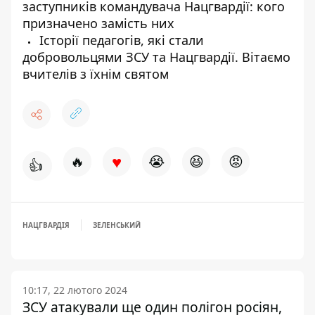
заступників командувача Нацгвардії: кого
призначено замість них
Історії педагогів, які стали
добровольцями ЗСУ та Нацгвардії. Вітаємо
вчителів з їхнім святом
♥
🔥
😭
😆
😡
👍
НАЦГВАРДІЯ
ЗЕЛЕНСЬКИЙ
10:17, 22 лютого 2024
ЗСУ атакували ще один полігон росіян,