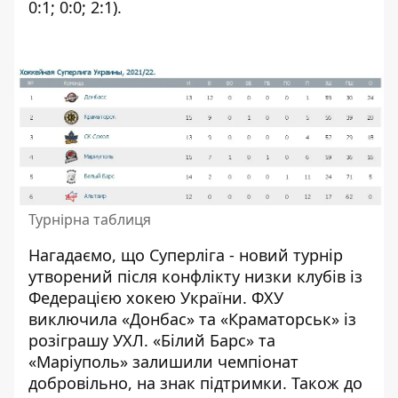
0:1; 0:0; 2:1).
Турнірна таблиця
Нагадаємо, що Суперліга - новий турнір
утворений після конфлікту низки клубів із
Федерацією хокею України. ФХУ
виключила «Донбас» та «Краматорськ» із
розіграшу УХЛ. «Білий Барс» та
«Маріуполь» залишили чемпіонат
добровільно, на знак підтримки. Також до