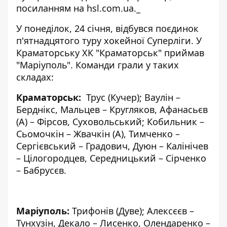
посиланням на
hsl.com.ua.
_
У понеділок, 24 січня, відбувся поєдинок
п'ятнадцятого туру хокейної Суперліги. У
Краматорську ХК "Краматорськ" приймав
"Маріуполь". Команди грали у таких
складах:
Краматорськ:
Трус (Кучер); Ваулін –
Берднікс, Мальцев – Кругляков, Афанасьєв
(А) – Фірсов, Суховольський; Кобильник –
Сьомочкін – Жвачкін (А), Тимченко –
Сергієвський – Градович, Дуюн – Калінічев
– Цілогородцев, Середницький – Сірченко
– Бабрусєв.
Маріуполь:
Трифонів (Дуве); Алексєєв –
Тунхузін, Декало – Лисенко, Олендаренко –