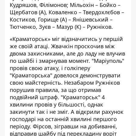
Кудряшов, Філімонов; Мільохін – Бойко –
Щербатов (А), Коваленко – Твердохлєбов –
Костиков, Горище (А) – Янішевський –
Тютченко, Зуєв – Мазур (К) – Ружніков.
«Краматорськ» міг відзначитись у першій
же своїй атаці. Жвачкін проскочив між
двома захисниками, але до ладу не влучив
по шайбі і змарнував момент. "Маріуполь"
провів свою атаку, і голкіперу
"Краматорська" довелося демонструвати
свою майстерність. Незабаром Ружніков
порушив правила, за що отримав
подвійний штраф. "Краматорськ" 4
хвилини провів у більшості, однак
закинути так і не зміг. А відкрили рахунок
господарі на останній хвилині першого
періоду. Фірсов, зігравши на добиванні,
відправив шайбу під перекладину воріт