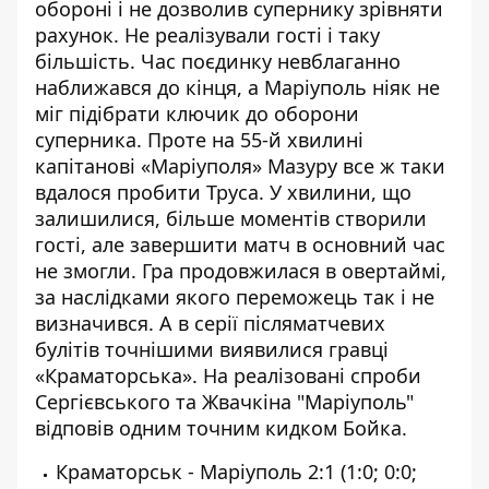
обороні і не дозволив супернику зрівняти
рахунок. Не реалізували гості і таку
більшість. Час поєдинку невблаганно
наближався до кінця, а Маріуполь ніяк не
міг підібрати ключик до оборони
суперника. Проте на 55-й хвилині
капітанові «Маріуполя» Мазуру все ж таки
вдалося пробити Труса. У хвилини, що
залишилися, більше моментів створили
гості, але завершити матч в основний час
не змогли. Гра продовжилася в овертаймі,
за наслідками якого переможець так і не
визначився. А в серії післяматчевих
булітів точнішими виявилися гравці
«Краматорська». На реалізовані спроби
Сергієвського та Жвачкіна "Маріуполь"
відповів одним точним кидком Бойка.
Краматорськ - Маріуполь 2:1 (1:0; 0:0;