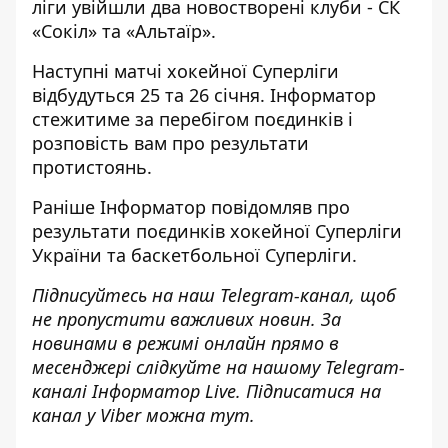
ліги увійшли два новостворені клуби - СК
«Сокіл» та «Альтаїр».
Наступні матчі хокейної Суперліги
відбудуться 25 та 26 січня.
Інформатор
стежитиме за перебігом поєдинків і
розповість вам про результати
протистоянь.
Раніше
Інформатор
повідомляв про
результати поєдинків
хокейної Суперліги
України та
баскетбольної Суперліги
.
Підписуйтесь на наш
Telegram-канал
, щоб
не пропустити важливих новин. За
новинами в режимі онлайн прямо в
месенджері слідкуйте на нашому Telegram-
каналі
Інформатор Live
. Підписатися на
канал у Viber можна
тут
.