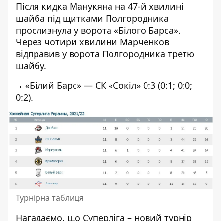
Після кидка Манукяна на 47-й хвилині
шайба під щитками Полгородника
прослизнула у ворота «Білого Барса».
Через чотири хвилини Марченков
відправив у ворота Полгородника третю
шайбу.
«Білий Барс» — СК «Сокіл» 0:3 (0:1; 0:0;
0:2).
Турнірна таблиця
Нагадаємо, що Суперліга – новий турнір