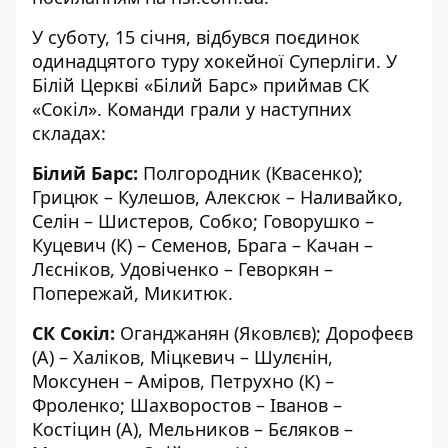
У суботу, 15 січня, відбувся поєдинок
одинадцятого туру хокейної Суперліги. У
Білій Церкві «Білий Барс» приймав СК
«Сокіл». Команди грали у наступних
складах:
Білий Барс:
Полгородник (Квасенко);
Грицюк – Кулешов, Алексюк – Наливайко,
Селін – Шистеров, Собко; Говорушко –
Куцевич (К) – Семенов, Брага – Качан –
Лєсніков, Удовіченко – Геворкян –
Попережай, Микитюк.
СК Сокіл:
Оганджанян (Яковлєв); Дорофеєв
(А) – Халіков, Міцкевич – Шулєнін,
Моксунен – Аміров, Петрухно (К) –
Фроленко; Шахворостов – Іванов –
Костіцин (А), Мельников – Бєляков –