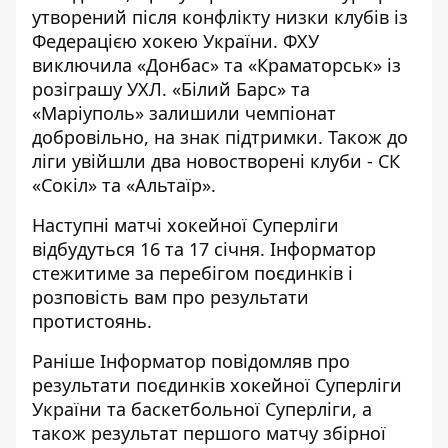
утворений після конфлікту низки клубів із
Федерацією хокею України. ФХУ
виключила «Донбас» та «Краматорськ» із
розіграшу УХЛ. «Білий Барс» та
«Маріуполь» залишили чемпіонат
добровільно, на знак підтримки. Також до
ліги увійшли два новостворені клуби - СК
«Сокіл» та «Альтаїр».
Наступні матчі хокейної Суперліги
відбудуться 16 та 17 січня.
Інформатор
стежитиме за перебігом поєдинків і
розповість вам про результати
протистоянь.
Раніше
Інформатор
повідомляв про
результати поєдинків
хокейної Суперліги
України та
баскетбольної Суперліги
, а
також результат першого матчу збірної