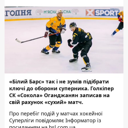
«Білий Барс» так і не зумів підібрати
ключі до оборони суперника. Голкіпер
СК «Сокола» Оганджанян записав на
свій рахунок «сухий» матч.
Про перебіг подій у матчах хокейної
Суперліги повідомляє
Інформатор
із
посиланням на
hsl.com.ua
.