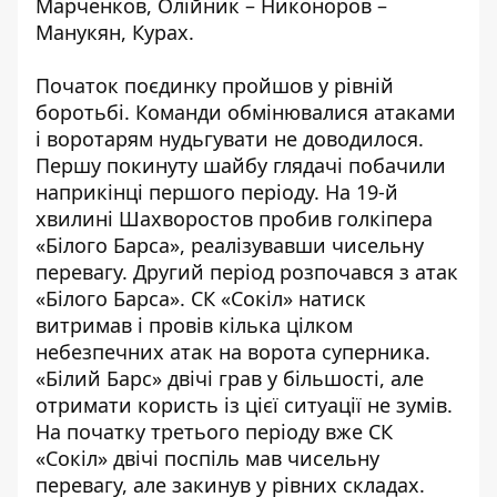
Марченков, Олійник – Никоноров –
Манукян, Курах.
Початок поєдинку пройшов у рівній
боротьбі. Команди обмінювалися атаками
і воротарям нудьгувати не доводилося.
Першу покинуту шайбу глядачі побачили
наприкінці першого періоду. На 19-й
хвилині Шахворостов пробив голкіпера
«Білого Барса», реалізувавши чисельну
перевагу. Другий період розпочався з атак
«Білого Барса». СК «Сокіл» натиск
витримав і провів кілька цілком
небезпечних атак на ворота суперника.
«Білий Барс» двічі грав у більшості, але
отримати користь із цієї ситуації не зумів.
На початку третього періоду вже СК
«Сокіл» двічі поспіль мав чисельну
перевагу, але закинув у рівних складах.