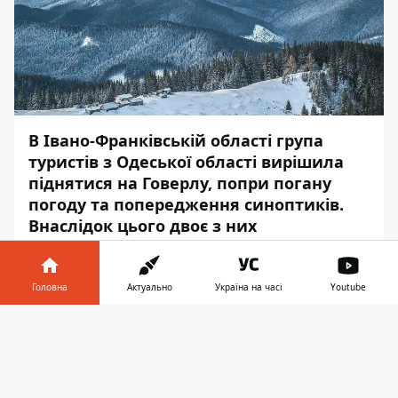
В Івано-Франківській області група
туристів з Одеської області вирішила
піднятися на Говерлу, попри погану
погоду та попередження синоптиків.
Внаслідок цього двоє з них
травмувалися, ще один турист загинув.
Про це повідомляє
Інформатор
із
Головна
Актуально
Україна на часі
Youtube
посиланням на
пресцентр
Державної
Інформатор у
служби з надзвичайних ситуацій.
Завантажити
телефоні
👉
Інцидент стався у суботу, 15 січня. Так,
близько 11:15 при сходженні на Говерлу