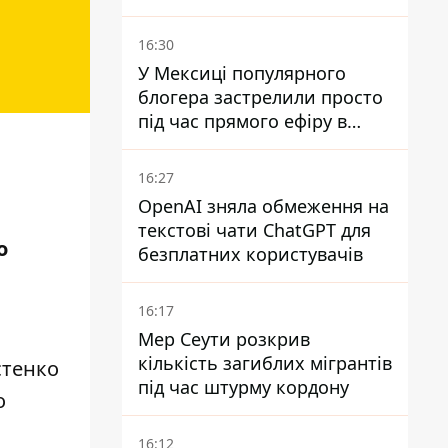
служити в "ДНР" - йому
оголосили підозру,
16:30
загрожує довічне
У Мексиці популярного
блогера застрелили просто
під час прямого ефіру в
TikTok
16:27
OpenAI зняла обмеження на
текстові чати ChatGPT для
о
безплатних користувачів
16:17
Мер Сеути розкрив
кількість загиблих мігрантів
стенко
під час штурму кордону
о
16:12