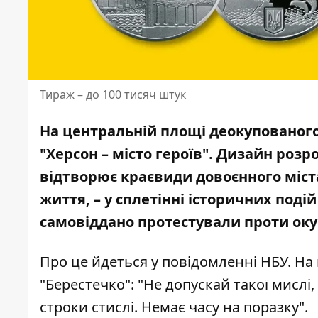
Тираж – до 100 тисяч штук
На центральній площі деокупованого
"Херсон – місто героїв".
Дизайн розр
відтворює краєвиди довоєнного міста
життя, – у сплетінні історичних подій
самовіддано протестували проти оку
Про це
йдеться
у повідомленні НБУ. На 
"Берестечко": "Не допускай такої мисл
строки стислі. Немає часу на поразку".