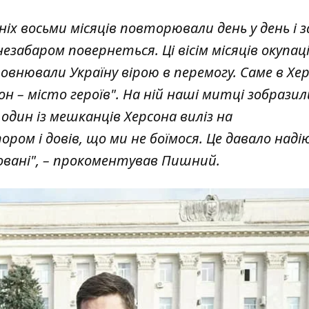
іх восьми місяців повторювали день у день і 
незабаром повернеться. Ці вісім місяців окупаці
повнювали Україну вірою в перемогу. Саме в Хер
 – місто героїв". На ній наші митці зобразили
 один із мешканців Херсона виліз на
ом і довів, що ми не боїмося. Це давало надію
овані", – прокоментував Пишний.