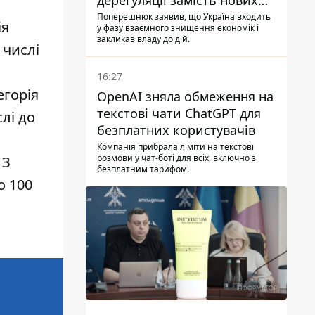
дерегуляції замість нових
податків - Гетманцев проти
Поперешнюк заявив, що Україна входить
ія
у фазу взаємного знищення економік і
закликав владу до дій.
 числі
16:27
егорія
OpenAI зняла обмеження на
текстові чати ChatGPT для
лі до
безплатних користувачів
Компанія прибрала ліміти на текстові
розмови у чат-боті для всіх, включно з
. З
безплатним тарифом.
о 100