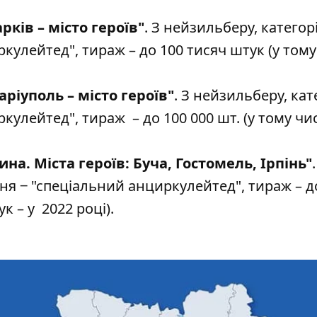
рків – місто героїв"
. З нейзильберу, категор
кулейтед", тираж – до 100 тисяч штук (у тому
ріуполь – місто героїв"
. З нейзильберу, кат
кулейтед", тираж – до 100 000 шт. (у тому чис
а. Міста героїв: Буча, Гостомель, Ірпінь"
ня ‒ "спеціальний анциркулейтед", тираж – д
к – у 2022 році).