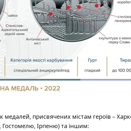
медалей, присвячених містам героїв – Харк
, Гостомелю, Ірпеню) та іншим: