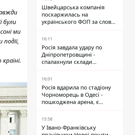
Швейцарська компанія
завжди
поскаржилась на
ї були
українського ФОП за слова
SUN SCRIPTION на упаковці
соні ми
крему - АМКУ наклав штраф
16:11
 події,
Росія завдала удару по
Дніпропетровщині -
 країні.
спалахнули склади
логістичної компанії
16:01
Росія вдарила по стадіону
Чорноморець в Одесі -
пошкоджена арена, є
постраждалий
15:58
У Івано-Франківську
працівники Нової пошти