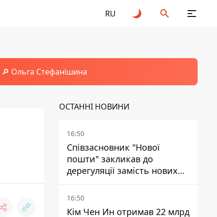
RU
🔎 Ольга Стефанішина
ОСТАННІ НОВИНИ
16:50
Співзасновник "Нової
пошти" закликав до
дерегуляції замість нових
податків - Гетманцев проти
16:50
Кім Чен Ин отримав 22 млрд