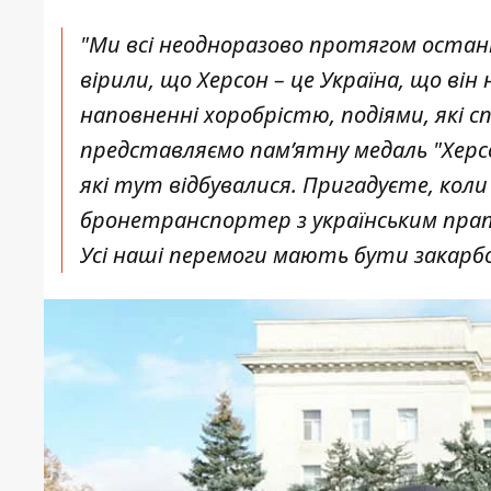
"Ми всі неодноразово протягом останн
вірили, що Херсон – це Україна, що він 
наповненні хоробрістю, подіями, які с
представляємо пам’ятну медаль "Херсон
які тут відбувалися. Пригадуєте, коли
бронетранспортер з українським прапор
Усі наші перемоги мають бути закарб