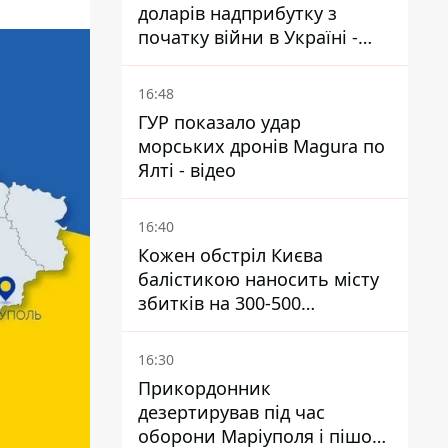
доларів надприбутку з
початку війни в Україні -
Bloomberg
16:48
ГУР показало удар
морських дронів Magura по
Ялті - відео
16:40
Кожен обстріл Києва
балістикою наносить місту
збитків на 300-500
мільйонів - Петро
Пантелеєв
16:30
Прикордонник
дезертирував під час
оборони Маріуполя і пішов