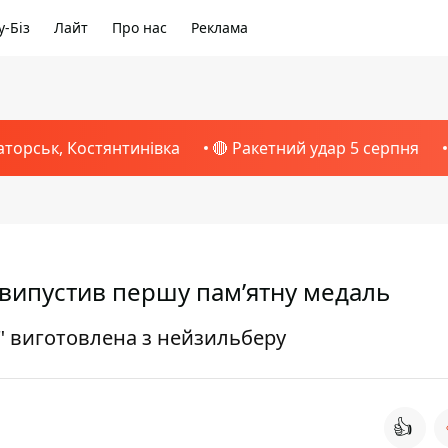
-Біз
Лайт
Про нас
Реклама
аторськ, Костянтинівка
🔴 Ракетний удар 5 серпня
к випустив першу пам’ятну медаль
в" виготовлена з нейзильберу
👍