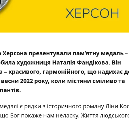
 Херсона презентували пам’ятну медаль –
обила художниця
Наталія Фандікова. Він
 – красивого, гармонійного, що надихає д
 весни 2022 року, коли містяни сміливо та
пантів.
медалі є рядки з історичного роману Ліни Ко
і, що Бог покаже нам неласку. Життя людськог