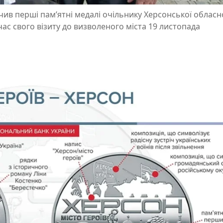
в перші пам’ятні медалі очільнику Херсонської обласн
час свого візиту до визволеного міста 19 листопада