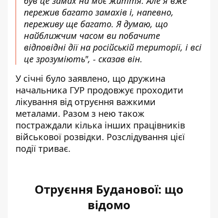
був це замах на моє життя. Але я вже
пережив багато замахів і, напевно,
переживу ще багато. Я думаю, що
найближчим часом ви побачите
відповідні дії на російській території, і всі
це зрозуміють", - сказав він.
У січні було заявлено, що дружина
начальника ГУР продовжує проходити
лікування від отруєння важкими
металами. Разом з нею також
постраждали кілька інших працівників
військової розвідки. Розслідування цієї
події триває.
Отруєння Буданової: що
відомо