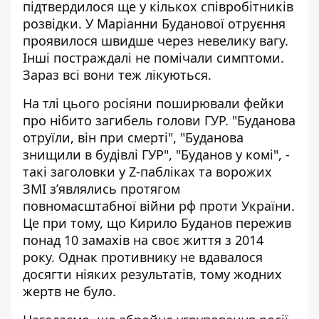
підтвердилося ще у кількох співробітників
розвідки. У Маріанни Буданової отруєння
проявилося швидше через невелику вагу.
Інші постраждалі не помічали симптоми.
Зараз всі вони теж лікуються.
На тлі цього росіяни
поширювали фейки
про нібито загибель
голови ГУР. "Буданова
отруїли, він при смерті", "Буданова
знищили в будівлі ГУР", "Буданов у комі", -
такі заголовки у Z-пабліках та ворожих
ЗМІ зʼявлялись протягом
повномасштабної війни рф проти України.
Це при тому, що Кирило Буданов пережив
понад 10 замахів на своє життя з 2014
року. Однак противнику не вдавалося
досягти ніяких результатів, тому жодних
жертв не було.