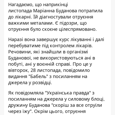
Нагадаємо, що наприкінці
листопада Маріанна Буданова
потрапила
до лікарні
. Їй діагностували отруєння
важкими металами. Є підозри, що
отруєння було скоєне цілеспрямовано.
Наразі вона завершує курс лікуванні і далі
перебуватиме під контролем лікарів.
Речовини, які знайшли в організмі
Буданової,
не використовуються ані в
побуті
, ані у воєнній справі. Про це у
вівторок, 28 листопада, повідомило
видання "Бабель" з посиланням на
джерела у розвідці.
Як повідомляла "Українська правда" з
посиланням на джерела у силовому блоці,
дружину Буданова
"скоріш за все отруїли
через їжу"
. Окрім цього, отруєння