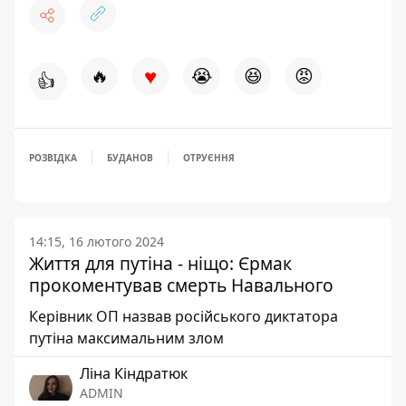
♥
🔥
😭
😆
😡
👍
РОЗВІДКА
БУДАНОВ
ОТРУЄННЯ
14:15, 16 лютого 2024
Життя для путіна - ніщо: Єрмак
прокоментував смерть Навального
Керівник ОП назвав російського диктатора
путіна максимальним злом
Ліна Кіндратюк
ADMIN