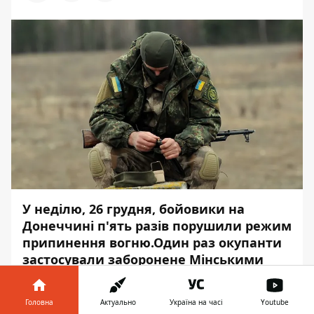
У неділю, 26 грудня, бойовики на
Донеччині п'ять разів порушили режим
припинення вогню.Один раз окупанти
застосували заборонене Мінськими
домовленостями озброєння.
Про це повідомляє
Інформатор
із
Головна
Актуально
Україна на часі
Youtube