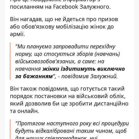
посиланням на
Facebook
Залужного.
Він нагадав, що не йдеться про призов
або обов'язкову мобілізацію жінок до
армії.
"Ми плануємо запровадити перехідну
норму, що стосується зборів (навчань)
військовозобов'язаних, а саме: на
навчання
жінки їздитимуть виключно
за бажанням
", - повідомив Залужний.
Він також повідомив, що готується такий
порядок постановки на військовий облік,
який дозволив би це зробити дистанційно
та онлайн.
"Протягом наступного року всі процедури
будуть відкалібровані таким чином, щоб
для наших співгромадянок, чиї