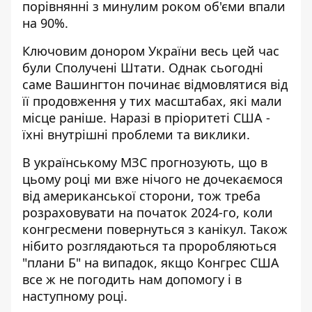
порівнянні з минулим роком об
'єми
впали
на 90%
.
Ключовим донором України весь цей час
були Сполучені Штати. Однак сьогодні
саме Вашингтон починає відмовлятися від
її продовження у тих масштабах, які мали
місце раніше. Наразі в пріоритеті США -
їхні
внутрішні проблеми та виклики
.
В українському МЗС прогнозують, що в
цьому році ми вже нічого не дочекаємося
від американської сторони, тож треба
розраховувати на початок 2024-го, коли
конгресмени повернуться з канікул. Також
нібито розглядаються та
проробляються
"плани Б"
на випадок, якщо Конгрес США
все ж не погодить нам допомогу і в
наступному році.