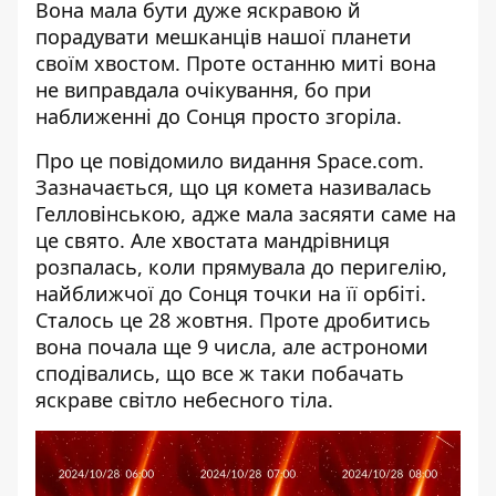
Вона мала бути дуже яскравою й
порадувати мешканців нашої планети
своїм хвостом. Проте останню миті вона
не виправдала очікування, бо при
наближенні до Сонця просто згоріла.
Про це повідомило видання Space.com.
Зазначається, що ця
комета називалась
Гелловінською
, адже мала засяяти саме на
це свято. Але хвостата мандрівниця
розпалась, коли прямувала до перигелію,
найближчої до Сонця точки на її орбіті.
Сталось це 28 жовтня. Проте дробитись
вона почала ще 9 числа, але астрономи
сподівались, що все ж таки побачать
яскраве світло небесного тіла.