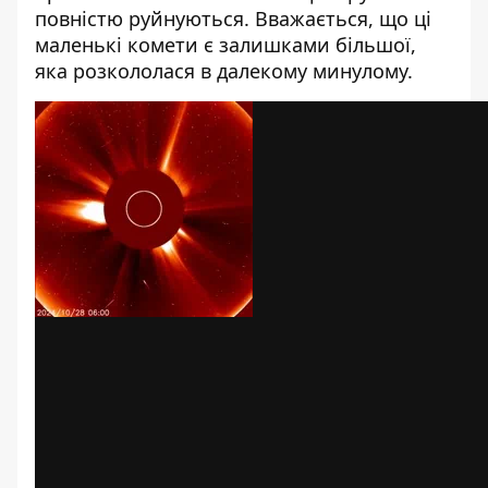
повністю руйнуються. Вважається, що ці
маленькі комети є залишками більшої,
яка розкололася в далекому минулому.