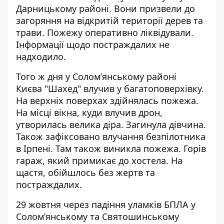
Дарницькому районі. Вони призвели до
загоряння на відкритій території дерев та
трави. Пожежу оперативно ліквідували.
Інформації щодо постраждалих не
надходило.
Того ж дня у Солом’янському районі
Києва
"Шахед" влучив у багатоповерхівку
.
На верхніх поверхах здійнялась пожежа.
На місці вікна, куди влучив дрон,
утворилась велика діра. Загинула дівчина.
Також зафіксовано влучання безпілотника
в Ірпені. Там
також виникла пожежа
. Горів
гараж, який примикає до хостела. На
щастя, обійшлось без жертв та
постраждалих.
29 жовтня через падіння уламків БПЛА у
Солом’янському та Святошинському