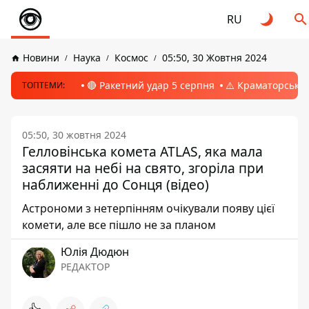
RU
Новини
Наука
Космос
05:50, 30 Жовтня 2024
🔴 Ракетний удар 5 серпня
⚠️ Краматорськ, 
ТОПТЕМИ:
05:50, 30 жовтня 2024
Гелловінська комета ATLAS, яка мала
засяяти на небі на свято, згоріла при
наближенні до Сонця (відео)
Астрономи з нетерпінням очікували появу цієї
комети, але все пішло не за планом
Юлія Дюдюн
РЕДАКТОР