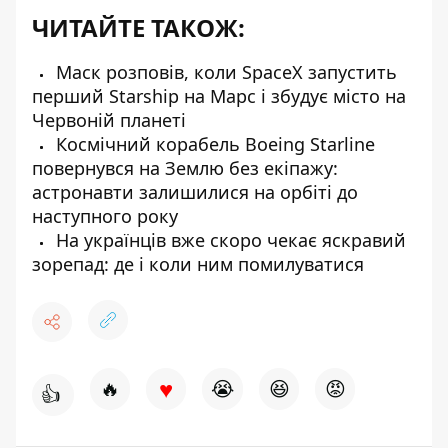
ЧИТАЙТЕ ТАКОЖ:
Маск розповів, коли SpaceX запустить
перший Starship на Марс і збудує місто на
Червоній планеті
Космічний корабель Boeing Starline
повернувся на Землю без екіпажу:
астронавти залишилися на орбіті до
наступного року
На українців вже скоро чекає яскравий
зорепад: де і коли ним помилуватися
♥
🔥
😭
😆
😡
👍