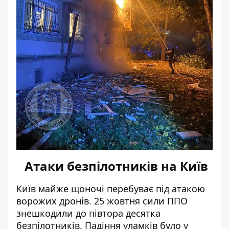
Атаки безпілотників на Київ
Київ майже щоночі перебуває під атакою
ворожих дронів. 25 жовтня
сили ППО
знешкодили
до півтора десятка
безпілотників. Падіння уламків було у