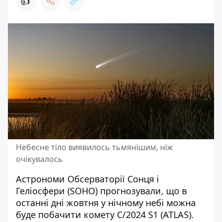
👍
Небесне тіло виявилось тьмянішим, ніж
очікувалось
Астрономи Обсерваторії Сонця і
Геліосфери (SOHO) прогнозували, що в
останні дні жовтня у нічному небі
можна
буде побачити комету
C/2024 S1 (ATLAS).