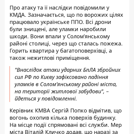
Про атаку та її наслідки повідомили у
КМДА. Зазначається, що по ворожих цілях
працювало українське ППО. Всі дрони
були знищені, але
уламки наробили
шкоди
. Вони впали у Соломʼянському
районі столиці, через що сталась пожежа.
Горить квартира у багатоповерхівці, а
також нежитлові приміщення.
"Внаслідок атаки ударних БпЛА збройних
сил РФ по Києву зафіксовано падіння
уламків в Солом’янському районі міста,
на території житлової забудови", –
йдеться у повідомленні.
Керівник КМВА Сергій Попко відмітив, що
вогонь охопив кілька поверхів будинку.
На місце події спрямовані всі служби. Мер
міста Віталій Кличко додав, що наразі за