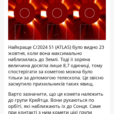
Найкраще C/2024 S1 (ATLAS) було видно 23
жовтня, коли вона максимально
наблизилась до Землі. Тоді її зоряна
величина досягла лише 8,7 одиниці, тому
спостерігати за кометою можна було
тільки за допомогою телескопа. Це звісно
засмутило прихильників таких явищ.
Варто зазначити, що ця комета належить
до групи Крейтца. Вони рухаються по
орбіті, які наближають їх до Сонця. Саме
при контакті з ним комети цієї групи