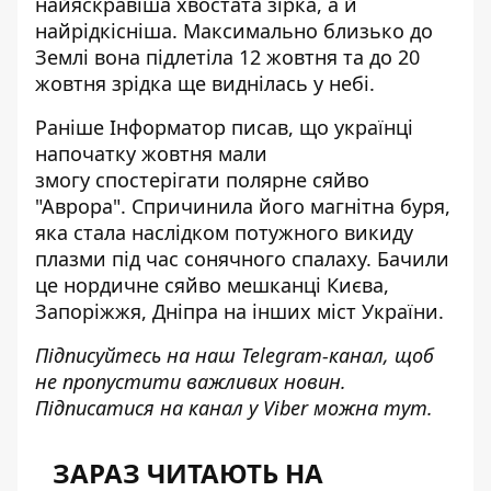
найяскравіша хвостата зірка, а й
найрідкісніша. Максимально близько до
Землі вона підлетіла 12 жовтня та до 20
жовтня зрідка ще виднілась у небі.
Раніше Інформатор писав, що українці
напочатку жовтня мали
змогу
спостерігати полярне сяйво
"Аврора"
. Спричинила його магнітна буря,
яка стала наслідком потужного викиду
плазми під час сонячного спалаху. Бачили
це нордичне сяйво мешканці Києва,
Запоріжжя, Дніпра на інших міст України.
Підписуйтесь на наш
Telegram-канал
, щоб
не пропустити важливих новин.
Підписатися на канал у Viber можна
тут.
ЗАРАЗ ЧИТАЮТЬ НА