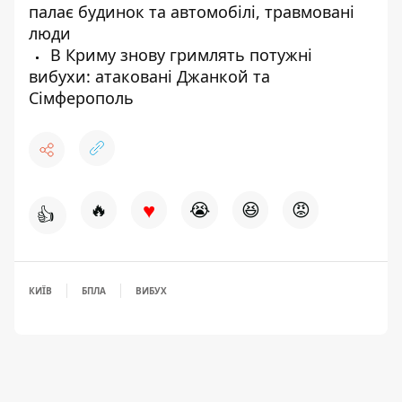
палає будинок та автомобілі, травмовані
люди
В Криму знову гримлять потужні
вибухи: атаковані Джанкой та
Сімферополь
♥
🔥
😭
😆
😡
👍
КИЇВ
БПЛА
ВИБУХ