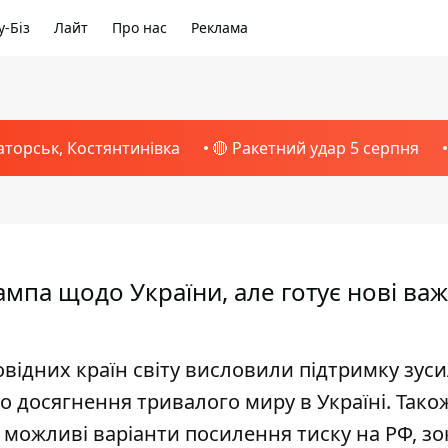
-Біз
Лайт
Про нас
Реклама
аторськ, Костянтинівка
🔴 Ракетний удар 5 серпня
ампа щодо України, але готує нові важ
ровідних країн світу висловили підтримку зус
досягнення тривалого миру в Україні. Тако
і можливі варіанти посилення тиску на РФ, з