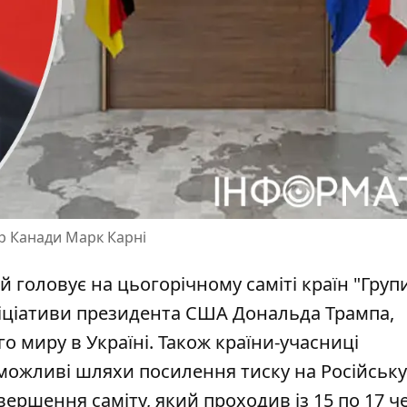
єр Канади Марк Карні
ий головує на цьогорічному
саміті країн "Груп
ніціативи президента США Дональда Трампа,
о миру в Україні. Також країни-учасниці
 можливі шляхи посилення тиску на Російську
вершення саміту, який проходив із 15 по 17 ч