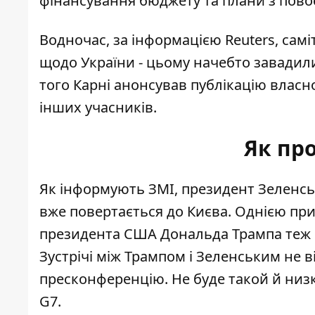
фінансування бюджету та плани з пово
Водночас, за інформацією Reuters, сам
щодо України - цьому начебто завадили
того Карні анонсував публікацію власно
інших учасників.
Як пр
Як інформують ЗМІ, президент Зеленсь
вже
повертається до Києва
. Однією пр
президента США Дональда Трампа теж
Зустрічі між Трампом і Зеленським не в
пресконференцію. Не буде такой й низк
G7.