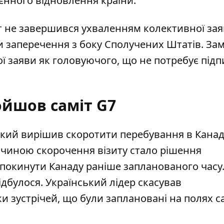
єнного відновлення країни.
іт не завершився ухваленням колективної за
 заперечення з боку Сполучених Штатів. Зам
ї заяви як головуючого, що не потребує підп
ойшов саміт G7
кий вирішив скоротити перебування в Канаді
ичиною скорочення візиту стало рішення
 покинути Канаду раніше
запланованого часу
ідбулося. Український лідер скасував
и зустрічей, що були заплановані на полях с