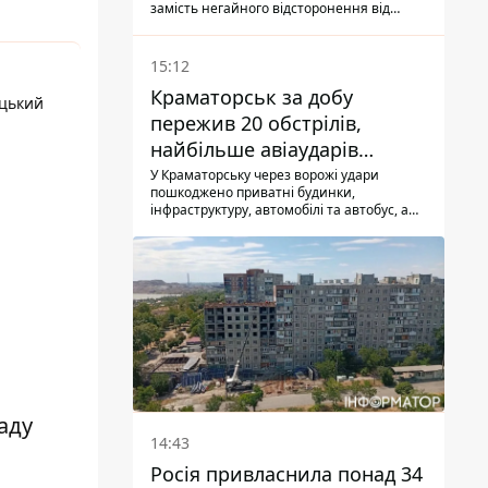
замість негайного відсторонення від
посади.
15:12
Краматорськ за добу
ецький
пережив 20 обстрілів,
найбільше авіаударів
КАБ-250
У Краматорську через ворожі удари
пошкоджено приватні будинки,
інфраструктуру, автомобілі та автобус, а
загалом за добу на Донеччині загинула
одна людина і ще 15 отримали поранення
аду
14:43
Росія привласнила понад 34