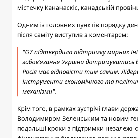
містечку Кананаскіс, канадській провін
Одним із головних пунктів порядку денн
після саміту виступив з коментарем:
"G7 підтвердила підтримку мирних ін
зобов’язання України дотримуватись 
Росія має відповісти тим самим. Лід
інструменти економічного та політичн
механізми".
Крім того, в рамках зустрічі глави де
Володимиром Зеленським та новим ге
подальші кроки з підтримки незалежної