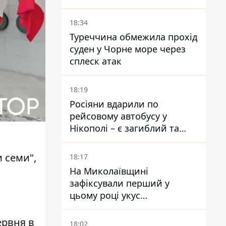
на 10 км - експерт
попередив про посилення
18:34
наступу
Туреччина обмежила прохід
суден у Чорне море через
сплеск атак
18:19
Росіяни вдарили по
рейсовому автобусу у
Нікополі – є загиблий та
поранені
и семи"
,
18:17
На Миколаївщині
зафіксували перший у
цьому році укус
небезпечного каракурта
ервня в
18:02