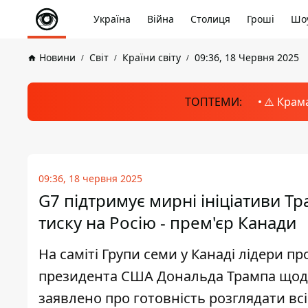
Україна
Війна
Столиця
Гроші
Шоу
Новини
Світ
Країни світу
09:36, 18 Червня 2025
ТОПТЕМИ:
⚠️ Крам
09:36, 18 червня 2025
G7 підтримує мирні ініціативи Тр
тиску на Росію - прем'єр Канади
На саміті Групи семи у Канаді лідери п
президента США Дональда Трампа щодо 
заявлено про готовність розглядати вс