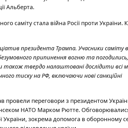
ції Альберта.
ого саміту стала війна Росії проти України. К
іціатив президента Трампа. Учасники саміту 
безумовного припинення вогню та погодились
ери також твердо налаштовані дослідити всі 
ого тиску на РФ, включаючи нові санкційні
ржав провели переговори з президентом Украї
нсеком НАТО Марком Рютте. Обговорювалис
 України, зокрема допомога в оборонному се