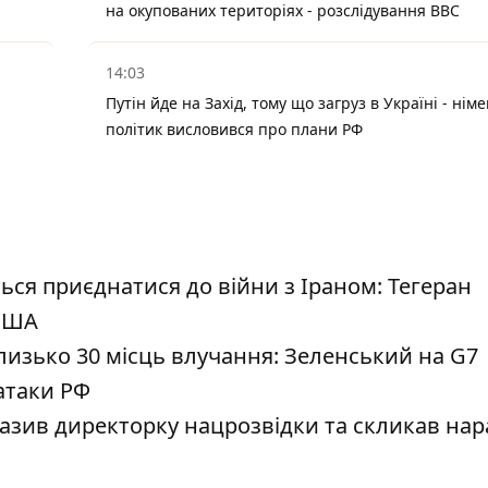
на окупованих територіях - розслідування BBC
14:03
Путін йде на Захід, тому що загруз в Україні - нім
політик висловився про плани РФ
ься приєднатися до війни з Іраном: Тегеран
 США
лизько 30 місць влучання: Зеленський на G7
атаки РФ
разив директорку нацрозвідки та скликав нар