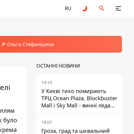
RU
🔎 Ольга Стефанішина
ОСТАННІ НОВИНИ
19:10
елі
У Києві тихо помирають
ТРЦ Ocean Plaza, Blockbuster
Mall і Sky Mall - винні ледачі
иллям
менеджери й канібалізм
ж було
19:07
окрема
Гроза, град та шквальний