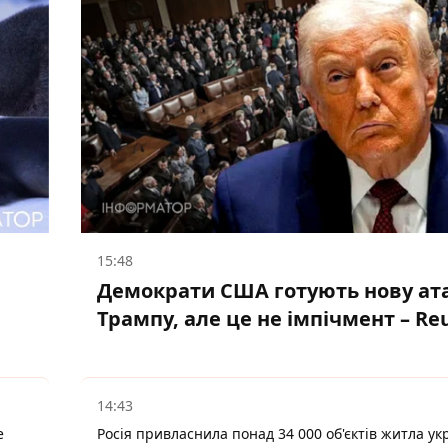
15:48
Демократи США готують нову ата
Трампу, але це не імпічмент – Re
14:43
е
Росія привласнила понад 34 000 об'єктів житла ук