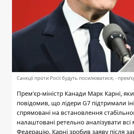
Санкції проти Росії будуть посилюватися, - прем’
Прем'єр-міністр Канади Марк Карні, як
повідомив, що лідери G7 підтримали і
спрямовані на встановлення стабільног
налаштовані ретельно аналізувати всі
Федерацію. Карні зробив заяву після за