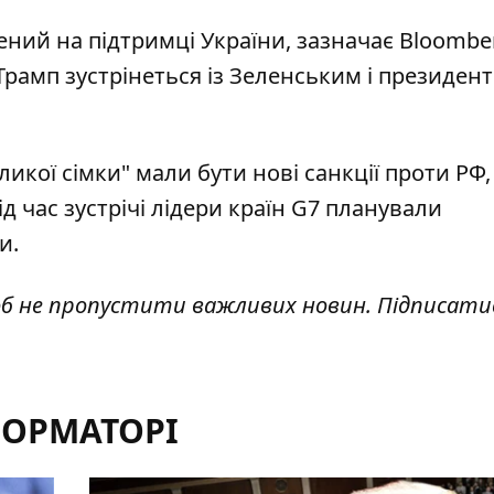
жений на
підтримці України
, зазначає Bloombe
 Трамп зустрінеться із Зеленським і президен
ликої сімки" мали бути нові санкції проти РФ
д час зустрічі лідери країн G7 планували
ки
.
об не пропустити важливих новин. Підписати
ФОРМАТОРІ