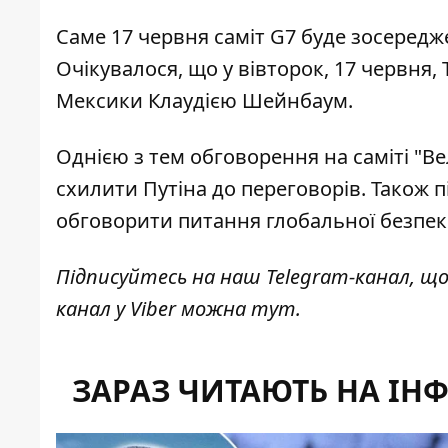
Саме 17 червня саміт G7 буде зосеред
Очікувалося, що у вівторок, 17 червня,
Мексики Клаудією Шейнбаум.
Однією з тем обговорення на саміті "Ве
схилити Путіна до переговорів. Також пі
обговорити
питання глобальної безпе
Підписуйтесь на наш
Telegram-канал
, щ
канал у Viber можна
тут
.
ЗАРАЗ ЧИТАЮТЬ НА ІН