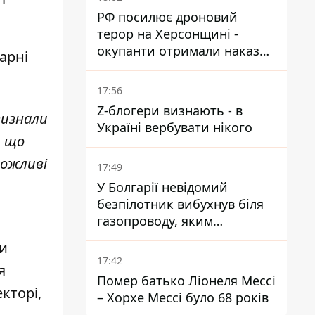
РФ посилює дроновий
терор на Херсонщині -
окупанти отримали наказ
арні
вільно полювати на автівки
17:56
Z-блогери визнають - в
визнали
Україні вербувати нікого
, що
можливі
17:49
У Болгарії невідомий
безпілотник вибухнув біля
газопроводу, яким
постачають газ до України
ни
17:42
я
Помер батько Ліонеля Мессі
кторі,
– Хорхе Мессі було 68 років