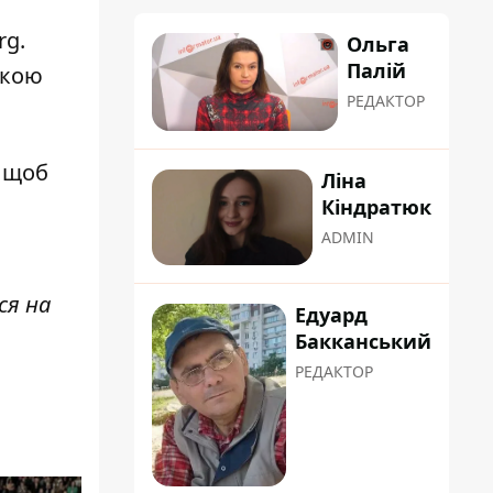
rg.
Ольга
Палій
ткою
РЕДАКТОР
, щоб
Ліна
Кіндратюк
ADMIN
ся на
Едуард
Бакканський
РЕДАКТОР