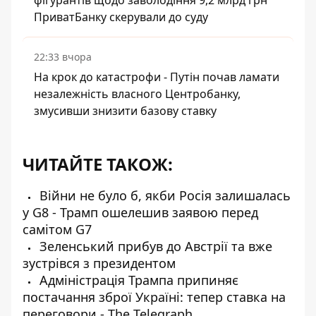
фігурантів щодо заволодіння 9,2 млрд грн
ПриватБанку скерували до суду
22:33 вчора
На крок до катастрофи - Путін почав ламати
незалежність власного Центробанку,
змусивши знизити базову ставку
ЧИТАЙТЕ ТАКОЖ:
Війни не було б, якби Росія залишалась
у G8 - Трамп ошелешив заявою перед
самітом G7
Зеленський прибув до Австрії та вже
зустрівся з президентом
Адміністрація Трампа припиняє
постачання зброї Україні: тепер ставка на
переговори - The Telegraph