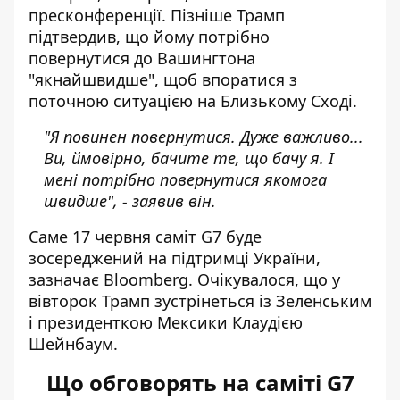
пресконференції. Пізніше Трамп
підтвердив, що йому потрібно
повернутися до Вашингтона
"якнайшвидше", щоб впоратися з
поточною ситуацією на Близькому Сході.
"Я повинен повернутися. Дуже важливо...
Ви, ймовірно, бачите те, що бачу я. І
мені потрібно повернутися якомога
швидше", - заявив він.
Саме 17 червня саміт G7 буде
зосереджений на підтримці України
,
зазначає Bloomberg. Очікувалося, що у
вівторок Трамп зустрінеться із Зеленським
і президенткою Мексики Клаудією
Шейнбаум.
Що обговорять на саміті G7