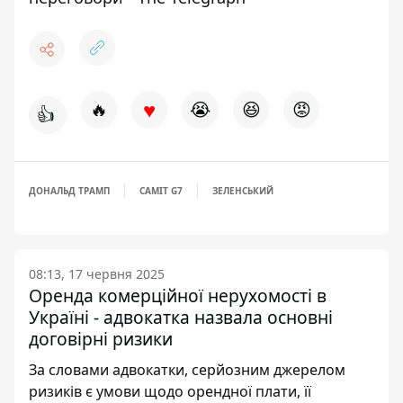
♥
🔥
😭
😆
😡
👍
ДОНАЛЬД ТРАМП
САМІТ G7
ЗЕЛЕНСЬКИЙ
08:13, 17 червня 2025
Оренда комерційної нерухомості в
Україні - адвокатка назвала основні
договірні ризики
За словами адвокатки, серйозним джерелом
ризиків є умови щодо орендної плати, її