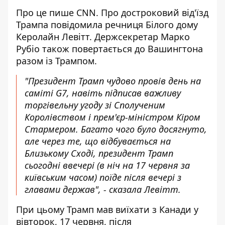
Про це пише CNN. Про достроковий від'їзд
Трампа повідомила речниця Білого дому
Керолайн Левітт. Держсекретар Марко
Рубіо також повертається до Вашингтона
разом із Трампом.
"Президент Трамп чудово провів день на
саміті G7, навіть підписав важливу
торгівельну угоду зі Сполученим
Королівством і прем'єр-міністром Кіром
Стармером. Багато чого було досягнуто,
але через те, що відбувається на
Близькому Сході, президент Трамп
сьогодні ввечері (в ніч на 17 червня за
київським часом) поїде після вечері з
главами держав", - сказала Левітт.
При цьому Трамп мав виїхати з Канади у
вівторок, 17 червня, після