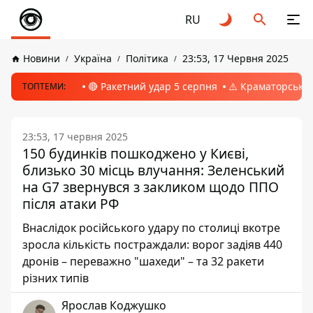
RU
Новини
Україна
Політика
23:53, 17 Червня 2025
🔴 Ракетний удар 5 серпня
⚠️ Краматорськ, 
ТОПТЕМИ:
23:53, 17 червня 2025
150 будинків пошкоджено у Києві,
близько 30 місць влучання: Зеленський
на G7 звернувся з закликом щодо ППО
після атаки РФ
Внаслідок російського удару по столиці вкотре
зросла кількість постраждали: ворог задіяв 440
дронів – переважно "шахеди" – та 32 ракети
різних типів
Ярослав Коджушко