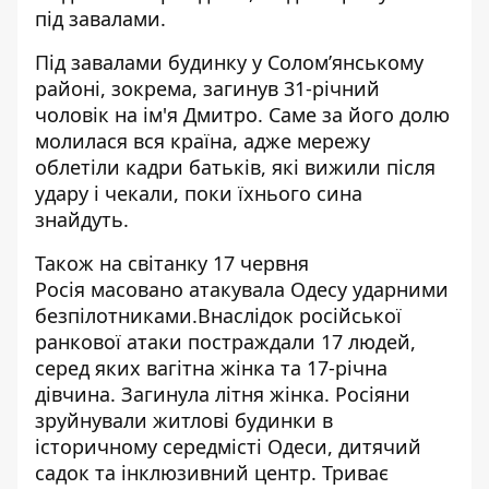
під завалами.
Під завалами будинку у Соломʼянському
районі, зокрема,
загинув 31-річний
чоловік
на ім'я Дмитро. Саме за його долю
молилася вся країна, адже мережу
облетіли кадри батьків, які вижили після
удару і чекали, поки їхнього сина
знайдуть.
Також на світанку 17 червня
Росія
масовано атакувала Одесу
ударними
безпілотниками.Внаслідок російської
ранкової атаки постраждали 17 людей,
серед яких вагітна жінка та 17-річна
дівчина. Загинула літня жінка. Росіяни
зруйнували житлові будинки в
історичному середмісті Одеси, дитячий
садок та інклюзивний центр. Триває