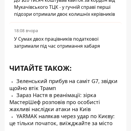
До $20 тисяч коштував квиток за кордон від
Мукачівського ТЦК - у гучній справі перші
підозри отримали двоє колишніх керівників
18:08 вчора
У Сумах двох працівників податкової
затримали під час отримання хабаря
ЧИТАЙТЕ ТАКОЖ:
Зеленський прибув на саміт G7, звідки
щойно втік Трамп
Зараз Настя в реанімації: зірка
МастерШеф розповів про особисті
жахливі наслідки атаки на Київ
YARMAK налякав через удар по Києву:
це тільки початок, виїжджайте за місто