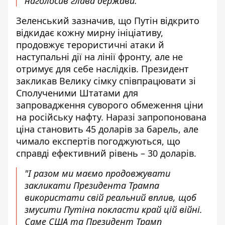
наголосив глава держави.
Зеленський зазначив, що Путін відкрито
відкидає кожну мирну ініціативу,
продовжує терористичні атаки й
наступальні дії на лінії фронту, але не
отримує для себе наслідків. Президент
закликав Велику сімку співпрацювати зі
Сполученими Штатами для
запровадження суворого обмеження ціни
на російську нафту. Наразі запропонована
ціна становить 45 доларів за барель, але
чимало експертів погоджуються, що
справді ефективний рівень – 30 доларів.
"І разом ми маємо продовжувати
закликати Президента Трампа
використати свій реальний вплив, щоб
змусити Путіна покласти край цій війні.
Саме США та Президент Трамп