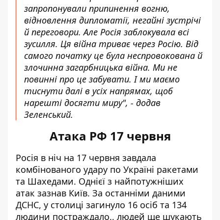
запропонували припинення вогню,
відновлення дипломатії, негайні зустрічі
й переговори. Але Росія заблокувала всі
зусилля. Ця війна триває через Росію. Від
самого початку це була неспровокована й
злочинна загарбницька війна. Ми не
повинні про це забувати. І ми маємо
тиснути далі в усіх напрямах, щоб
нарешті досягти миру", - додав
Зеленський.
Атака РФ 17 червня
Росія в ніч на 17 червня завдала
комбінованого удару по Україні ракетами
та Шахедами. Однієї з
найпотужніших
атак зазнав Київ
. За останніми даними
ДСНС, у столиці загинуло 16 осіб та 134
людини постраждало., людей ще шукають