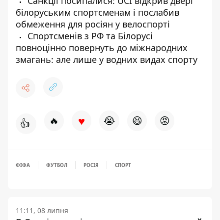
Санкції посипалися: UCI відкрив двері
білоруським спортсменам і послабив
обмеження для росіян у велоспорті
Спортсменів з РФ та Білорусі
повноцінно повернуть до міжнародних
змагань: але лише у водних видах спорту
♥
🔥
😭
😆
😡
👍
ФІФА
ФУТБОЛ
РОСІЯ
СПОРТ
11:11, 08 липня