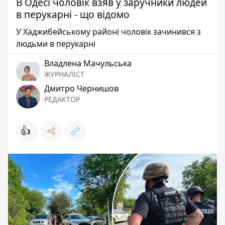
В Одесі чоловік взяв у заручники людей
в перукарні - що відомо
У Хаджибейському районі чоловік зачинився з
людьми в перукарні
Владлена Мачульська
ЖУРНАЛІСТ
Дмитро Чернишов
РЕДАКТОР
👍