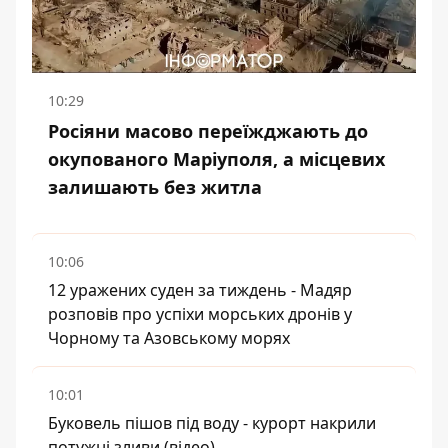
10:29
Росіяни масово переїжджають до
окупованого Маріуполя, а місцевих
залишають без житла
10:06
12 уражених суден за тиждень - Мадяр
розповів про успіхи морських дронів у
Чорному та Азовському морях
10:01
Буковель пішов під воду - курорт накрили
потужні зливи (відео)