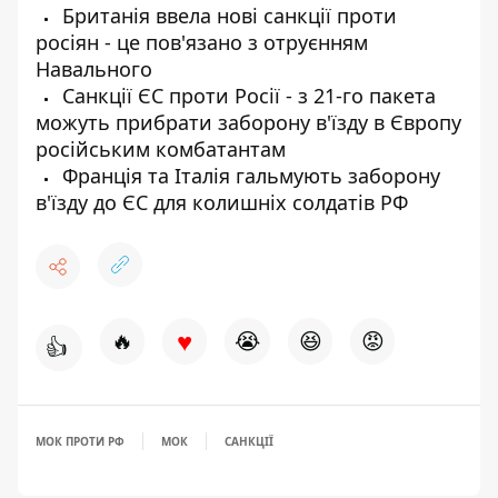
Британія ввела нові санкції проти
росіян - це пов'язано з отруєнням
Навального
Санкції ЄС проти Росії - з 21-го пакета
можуть прибрати заборону в'їзду в Європу
російським комбатантам
Франція та Італія гальмують заборону
в'їзду до ЄС для колишніх солдатів РФ
♥
🔥
😭
😆
😡
👍
МОК ПРОТИ РФ
МОК
САНКЦІЇ