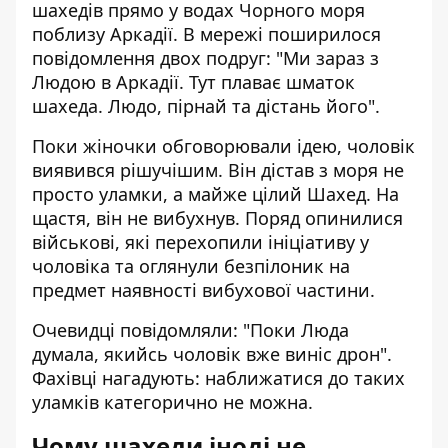
шахедів прямо у водах Чорного моря
поблизу Аркадії. В мережі поширилося
повідомлення двох подруг: "Ми зараз з
Людою в Аркадії. Тут плаває шматок
шахеда. Людо, пірнай та дістань його".
Поки жіночки обговорювали ідею, чоловік
виявився рішучішим. Він дістав з моря не
просто уламки, а майже цілий Шахед. На
щастя, він не вибухнув. Поряд опинилися
військові, які перехопили ініціативу у
чоловіка та оглянули безпілоник на
предмет наявності вибухової частини.
Очевидці повідомляли: "Поки Люда
думала, якийсь чоловік вже виніс дрон".
Фахівці нагадують: наближатися до таких
уламків категорично не можна.
Чому шахеди іноді не