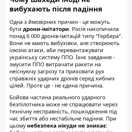
вибухають після падіння
Одна з ймовірних причин - це можуть
бути
дрони-імітатори
. Росія накопичила
понад 6 000 дронів-імітацій типу "Гербера".
Вони не мають вибухівки, але створюють
ілюзію атаки, аби перевантажувати
українську систему ППО. Їхнє завдання -
змусити ППО витрачати ракети на
неіснуючу загрозу та приховати рух
справжніх ударних дронів серед хибних
цілей. Проте це - не єдина причина.
Бойова частина реального ударного
безпілотника може не спрацювати через
технічну несправність, пошкодження під
час збиття або нестабільне падіння. При
цьому
небезпека нікуди не зникає
: