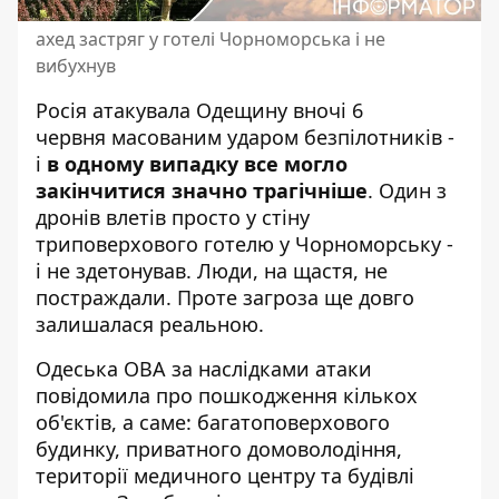
ахед застряг у готелі Чорноморська і не
вибухнув
Росія атакувала Одещину вночі 6
червня масованим ударом безпілотників -
і
в одному випадку все могло
закінчитися значно трагічніше
.
Один з
дронів влетів
просто у стіну
триповерхового готелю у Чорноморську -
і не здетонував. Люди, на щастя, не
постраждали. Проте загроза ще довго
залишалася реальною.
Одеська ОВА за наслідками атаки
повідомила про пошкодження кількох
об'єктів, а саме: багатоповерхового
будинку, приватного домоволодіння,
території медичного центру та будівлі