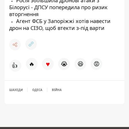
Росія збільшила дронові атаки з
Білорусі - ДПСУ попередила про ризик
вторгнення
Агент ФСБ у Запоріжжі хотів навести
дрон на СІЗО, щоб втекти з-під варти
♥
🔥
😭
😆
😡
👍
ШАХЕДИ
ОДЕСА
ВІЙНА