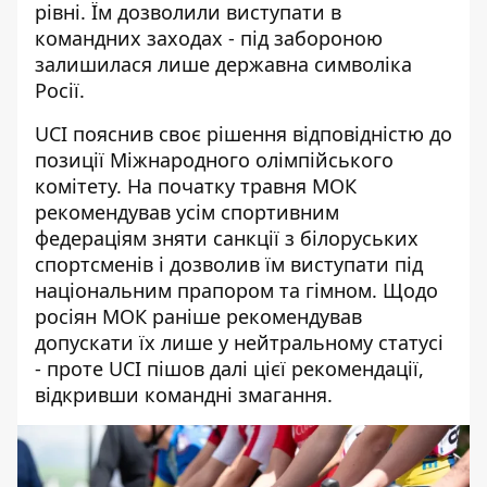
рівні. Їм дозволили виступати в
командних заходах - під забороною
залишилася лише державна символіка
Росії.
UCI пояснив своє рішення відповідністю до
позиції Міжнародного олімпійського
комітету. На початку травня МОК
рекомендував усім спортивним
федераціям зняти санкції з білоруських
спортсменів і дозволив їм виступати під
національним прапором та гімном. Щодо
росіян МОК раніше рекомендував
допускати їх лише у нейтральному статусі
- проте UCI пішов далі цієї рекомендації,
відкривши командні змагання.