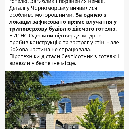
готелю. Загиблих і поранених немає.
Деталі у Чорноморську виявилися
особливо моторошними.
За однією з
локацій зафіксовано пряме влучання у
триповерхову будівлю діючого готелю
.
У
ДСНС Одещини підтвердили
: дрон
пробив конструкцію та застряг у стіні - але
бойова частина не спрацювала.
Піротехніки дістали безпілотник з готелю і
вивезли у безпечне місце.