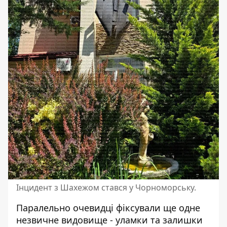
Інцидент з Шахежом стався у Чорноморську.
Паралельно очевидці фіксували ще одне
незвичне видовище - уламки та залишки