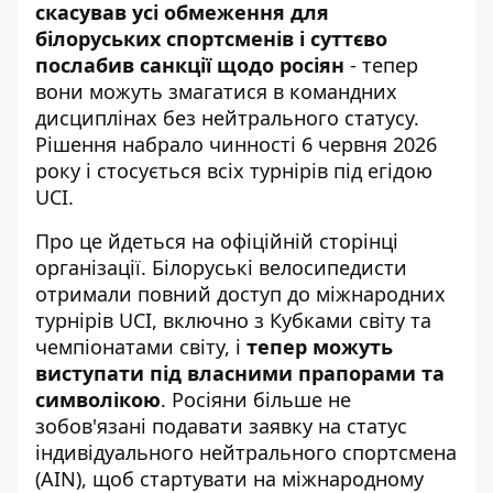
скасував усі обмеження для
білоруських спортсменів
і суттєво
послабив санкції щодо росіян
- тепер
вони можуть змагатися в командних
дисциплінах без нейтрального статусу.
Рішення набрало чинності 6 червня 2026
року і стосується всіх турнірів під егідою
UCI.
Про це йдеться на
офіційній сторінці
організації
. Білоруські велосипедисти
отримали повний доступ до міжнародних
турнірів UCI, включно з Кубками світу та
чемпіонатами світу, і
тепер можуть
виступати під власними прапорами та
символікою
. Росіяни більше не
зобов'язані подавати заявку на статус
індивідуального нейтрального спортсмена
(AIN), щоб стартувати на міжнародному