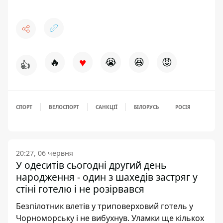
♥
🔥
😭
😆
😡
👍
СПОРТ
ВЕЛОСПОРТ
САНКЦІЇ
БІЛОРУСЬ
РОСІЯ
20:27, 06 червня
У одеситів сьогодні другий день
народження - один з шахедів застряг у
стіні готелю і не розірвався
Безпілотник влетів у триповерховий готель у
Чорноморську і не вибухнув. Уламки ще кількох