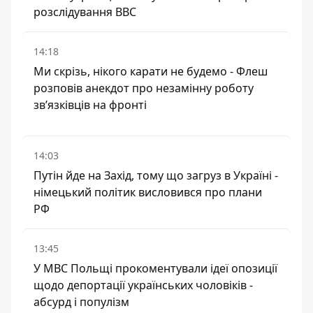
розслідування BBC
14:18
Ми скрізь, нікого карати не будемо - Флеш
розповів анекдот про незамінну роботу
зв’язківців на фронті
14:03
Путін йде на Захід, тому що загруз в Україні -
німецький політик висловився про плани
РФ
13:45
У МВС Польщі прокоментували ідеї опозиції
щодо депортації українських чоловіків -
абсурд і популізм