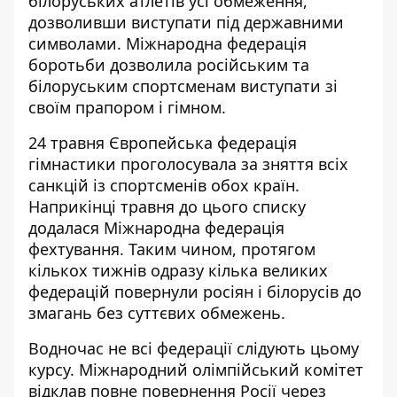
білоруських атлетів усі обмеження,
дозволивши виступати під державними
символами. Міжнародна федерація
боротьби дозволила російським та
білоруським спортсменам виступати зі
своїм прапором і гімном.
24 травня Європейська федерація
гімнастики проголосувала за зняття всіх
санкцій із спортсменів обох країн.
Наприкінці травня до цього списку
додалася Міжнародна федерація
фехтування. Таким чином, протягом
кількох тижнів одразу кілька великих
федерацій повернули росіян і білорусів до
змагань без суттєвих обмежень.
Водночас не всі федерації слідують цьому
курсу. Міжнародний олімпійський комітет
відклав повне повернення Росії через