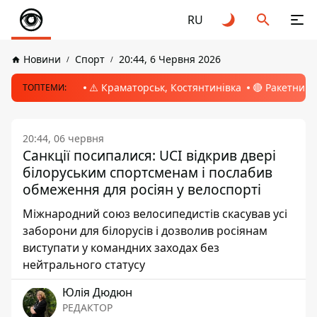
RU
Новини
Спорт
20:44, 6 Червня 2026
⚠️ Краматорськ, Костянтинівка
🔴 Ракетний 
ТОПТЕМИ:
20:44, 06 червня
Санкції посипалися: UCI відкрив двері
білоруським спортсменам і послабив
обмеження для росіян у велоспорті
Міжнародний союз велосипедистів скасував усі
заборони для білорусів і дозволив росіянам
виступати у командних заходах без
нейтрального статусу
Юлія Дюдюн
РЕДАКТОР