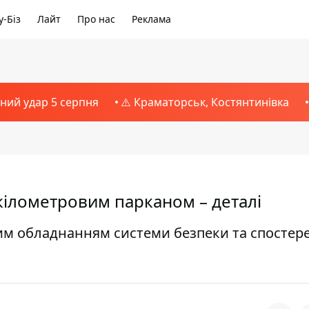
-Біз
Лайт
Про нас
Реклама
тний удар 5 серпня
⚠️ Краматорськ, Костянтинівка
-кілометровим парканом – деталі
им обладнанням системи безпеки та спостер