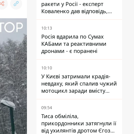
ракети у Росії - експерт
Коваленко дав відповідь,
яка навряд чи сподобається
українцям
10:13
Росія вдарила по Сумах
КАБами та реактивними
дронами - є поранені
10:10
У Києві затримали крадія-
невдаху, який спалив чужий
мотоцикл заради вмісту
багажника
09:54
Тиса обміліла,
прикордонники затягнули її
від ухилянтів дротом Єгоза,