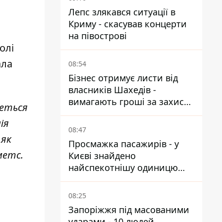
Лепс злякався ситуації в
Криму - скасував концерти
м
на півострові
олі
ала
08:54
Бізнес отримує листи від
власників Шахедів -
вимагають гроші за захист
деться
від атак
ія
08:47
 як
Просмажка пасажирів - у
метс.
Києві знайдено
найспекотнішу одиницю
громадського транспорту
08:25
Запоріжжя під масованими
ударами - 10 людей