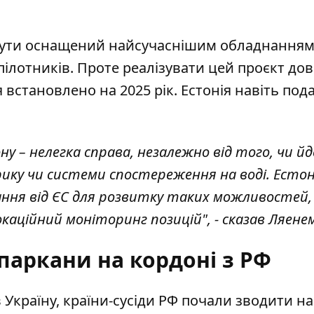
є бути оснащений найсучаснішим обладнання
ілотників. Проте реалізувати цей проєкт дов
встановлено на 2025 рік. Естонія навіть под
у – нелегка справа, незалежно від того, чи й
ику чи системи спостереження на воді. Естон
ання від ЄС для розвитку таких можливостей,
аційний моніторинг позицій", - сказав Ляене
паркани на кордоні з РФ
Україну, країни-сусіди РФ почали зводити на