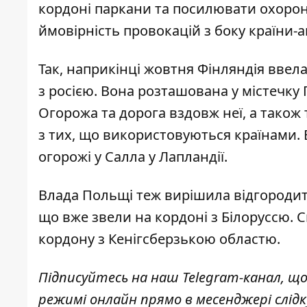
кордоні паркани та посилювати охорон
ймовірність провокацій з боку країни-а
Так, наприкінці жовтня
Фінляндія ввела
з росією. Вона розташована у містечку 
Огорожа та дорога вздовж неї, а тако
з тих, що використовуються країнами. 
огорожі у Салла у Лапландії.
Влада Польщі теж вирішила відгородити
що вже
звели на кордоні з Білоруссю
. 
кордону з Кенігсберзькою областю.
Підписуйтесь на наш
Telegram-канал
, щ
режимі онлайн прямо в месенджері слід