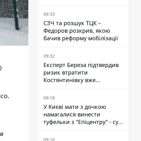
який вбиває диких тварин -
правозахисники бʼють на
09:33
сполох
СЗЧ та розшук ТЦК –
Федоров розкрив, якою
бачив реформу мобілізації
09:32
Експерт Береза підтвердив
0
ризик втратити
Костянтинівку вже
найближчими місяцями
co.
09:18
У Києві мати з дочкою
намагалися винести
туфельки з "Епіцентру" - суд
виніс вирок
ав
09:16