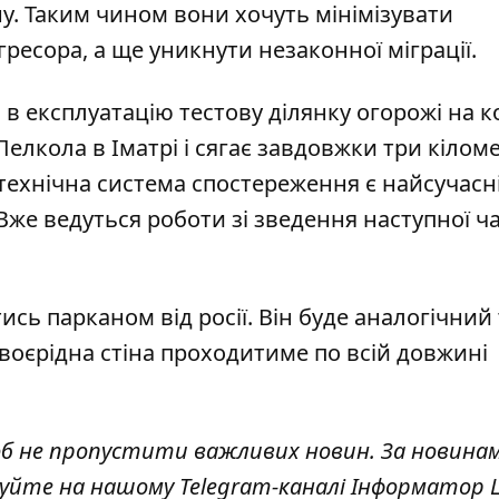
у. Таким чином вони хочуть мінімізувати
гресора, а ще уникнути незаконної міграції.
 в експлуатацію тестову ділянку огорожі
на к
Пелкола в Іматрі і сягає завдовжки три кілом
ж технічна система спостереження є найсучас
Вже ведуться роботи зі зведення наступної ч
сь парканом від росії. Він буде аналогічний 
Своєрідна стіна проходитиме по всій довжині
об не пропустити важливих новин. За новина
куйте на нашому Telegram-каналі
Інформатор L