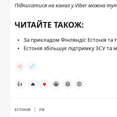
Підписатися на канал у Viber можна
ту
ЧИТАЙТЕ ТАКОЖ:
За прикладом Фінляндії: Естонія та 
Естонія збільшує підтримку ЗСУ та 
♥
👍
🔥
😭
😆
😡
ЕСТОНІЯ
РФ