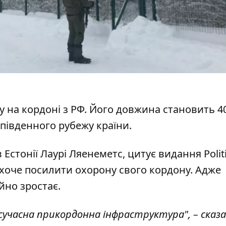
у на кордоні з РФ
. Його довжина становить 4
 південного рубежу країни.
Естонії Лаурі Ляенеметс, цитує видання Politi
 хоче посилити охорону
свого кордону. Адже
ійно зростає.
учасна прикордонна інфраструктура", – сказ