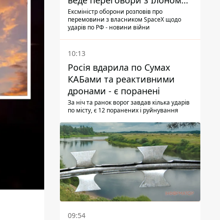
веде переговори з Ілоном
Маском
Ексміністр оборони розповів про
перемовини з власником SpaceX щодо
ударів по РФ - новини війни
10:13
Росія вдарила по Сумах
КАБами та реактивними
дронами - є поранені
За ніч та ранок ворог завдав кілька ударів
по місту, є 12 поранених і руйнування
09:54