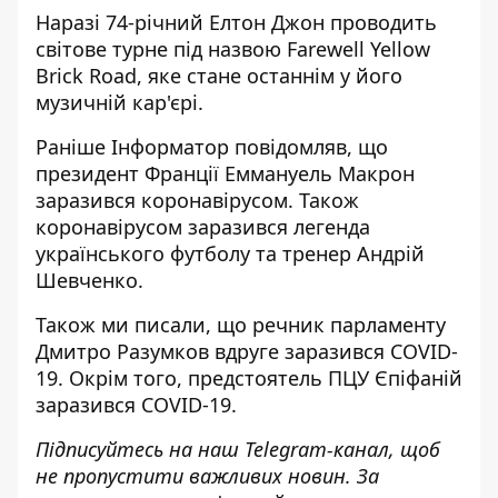
Наразі 74-річний Елтон Джон проводить
світове турне під назвою Farewell Yellow
Brick Road, яке стане останнім у його
музичній кар'єрі.
Раніше
Інформатор
повідомляв, що
президент Франції Еммануель
Макрон
заразився коронавірусом
. Також
коронавірусом заразився легенда
українського футболу
та тренер Андрій
Шевченко.
Також ми писали, що речник парламенту
Дмитро
Разумков вдруге заразився COVID-
19
. Окрім того,
предстоятель ПЦУ Єпіфаній
заразився
COVID-19.
Підписуйтесь на наш
Telegram-канал
, щоб
не пропустити важливих новин. За