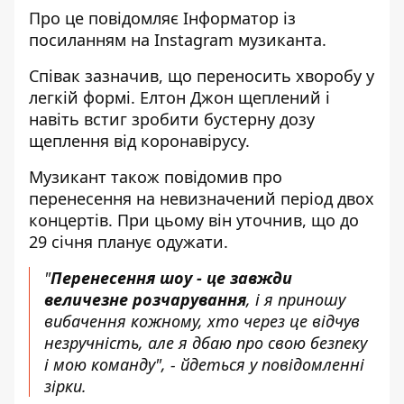
Про це повідомляє
Інформатор
із
посиланням на
Instagram
музиканта.
Співак зазначив, що переносить хворобу у
легкій формі. Елтон Джон щеплений і
навіть встиг зробити бустерну дозу
щеплення від коронавірусу.
Музикант також повідомив про
перенесення на невизначений період двох
концертів. При цьому він уточнив, що до
29 січня планує одужати.
"
Перенесення шоу - це завжди
величезне розчарування
, і я приношу
вибачення кожному, хто через це відчув
незручність, але я дбаю про свою безпеку
і мою команду", - йдеться у повідомленні
зірки.