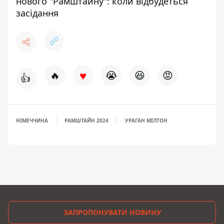
нового "Рамштайну": коли відбудеться
засідання
♥
🔥
😭
😆
😡
👍
НІМЕЧЧИНА
РАМШТАЙН 2024
УРАГАН МІЛТОН
ЗАПРОПОНУВАТИ НОВИНУ