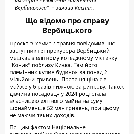
ймовірне незаконне збагачення
Вербицького", – заявив Костін.
Що відомо про справу
Вербицького
Проєкт "Схеми" 7 травня повідомив, що
заступник генпрокурора Вербицький
мешкає
в елітному котеджному містечку
"Коник"
поблизу Києва. Там його
племінник купив будинок за понад 2
мільйони гривень. Проте ця ціна є в
майже у 6 разів нижчою за ринкову. Також
дівчина посадовця у 2024 році стала
власницею елітного майна на суму
щонайменше 52 млн гривень, при цьому
не маючи таких доходів.
По цим фактом Національне