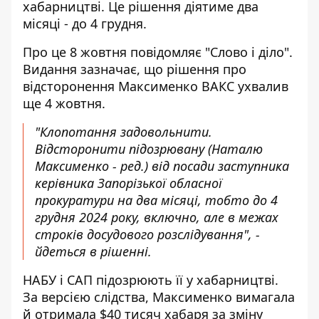
хабарництві
. Це рішення діятиме два
місяці - до 4 грудня.
Про це 8 жовтня повідомляє "Слово і діло".
Видання зазначає, що
рішення про
відсторонення Максименко
ВАКС ухвалив
ще 4 жовтня.
"Клопотання задовольнити.
Відсторонити підозрювану (Наталю
Максименко - ред.) від посади заступника
керівника Запорізької обласної
прокуратури на два місяці, тобто до 4
грудня 2024 року, включно, але в межах
строків досудового розслідування", -
йдеться в рішенні.
НАБУ і САП підозрюють її у хабарництві.
За версією слідства, Максименко вимагала
й отримала $40 тисяч хабаря за зміну