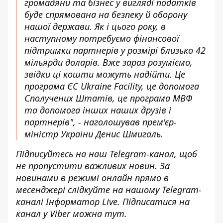
громадяни та бізнес у вигляді податків
буде спрямована на безпеку й оборону
нашої держави. Як і цього року, в
наступному потребуємо фінансової
підтримки партнерів у розмірі близько 42
мільярди доларів. Вже зараз розуміємо,
звідки ці кошти можуть надійти. Це
програма ЄС Ukraine Facility, це допомога
Сполучених Штатів, це програма МВФ
та допомога інших наших друзів і
партнерів", - наголошував прем'єр-
міністр України Денис Шмигаль.
Підписуйтесь на наш
Telegram-канал
, щоб
не пропустити важливих новин. За
новинами в режимі онлайн прямо в
месенджері слідкуйте на нашому Telegram-
каналі
Інформатор Live
. Підписатися на
канал у Viber можна
тут
.