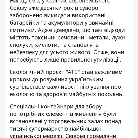
Нагадаємо, у країнах Європейського
Союзу вже десятки років суворо
заборонено викидати використані
батарейки та акумулятори у звичайні
смітники. Адже доведено, що такі відходи
містять токсичні речовини, метали, лужні
сполуки, кислоти, та становлять
небезпеку для усього живого. Отже, вони
потребують лише правильної утилізації.
Екологічний проєкт "АТБ" став важливим
кроком до розуміння українським
суспільством важливості піклування про
екологію та здоров'я майбутніх поколінь.
Спеціальні контейнери для збору
непотрібних елементів живлення були
встановлені у торговельних залах понад
тисячі супермаркетів найбільшої
української мережі. Свідомі громадяни