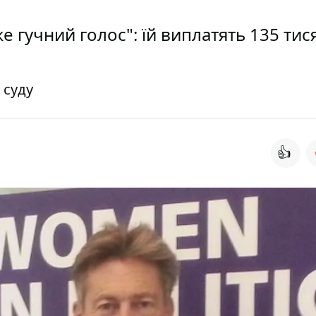
е гучний голос": їй виплатять 135 тис
 суду
👍