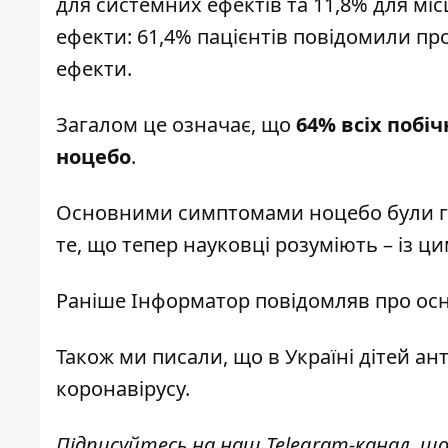
для системних ефектів та 11,8% для мі
ефекти: 61,4% пацієнтів повідомили пр
ефекти.
Загалом це означає, що
64% всіх побі
ноцебо
.
Основними симптомами ноцебо були гол
те, що тепер науковці розуміють – із 
Раніше І
нформатор
повідомляв
про ос
Також ми писали, що
в Україні дітей 
коронавірусу.
Підписуйтесь на наш
Telegram-канал
, щ