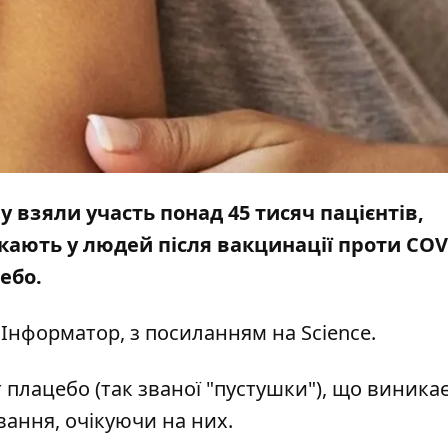
 взяли участь понад 45 тисяч пацієнтів,
икають у людей після вакцинації проти COV
ебо.
я
Інформатор,
з посиланням на
Science
.
плацебо (так званої "пустушки"), що виникає
вання, очікуючи на них.