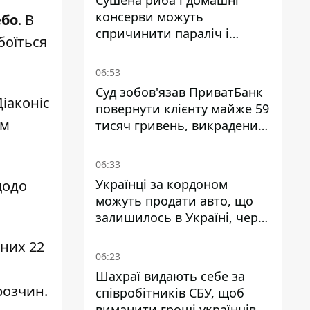
Сушена риба і домашні
консерви можуть
ебо
. В
спричинити параліч і
боїться
смерть - Держрибагентство
попереджає про ботулізм
06:53
Суд зобов'язав ПриватБанк
Діаконіс
повернути клієнту майже 59
им
тисяч гривень, викрадених
шахраями
06:33
Українці за кордоном
щодо
можуть продати авто, що
залишилось в Україні, через
Дію - МВС
 них 22
06:23
Шахраї видають себе за
розчин.
співробітників СБУ, щоб
виманити гроші українців