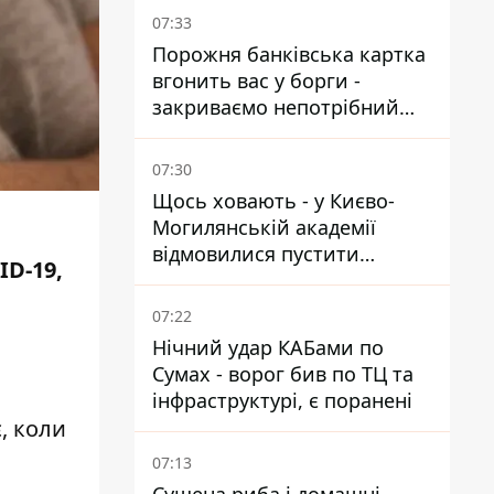
07:33
Порожня банківська картка
вгонить вас у борги -
закриваємо непотрібний
рахунок правильно
07:30
Щось ховають - у Києво-
Могилянській академії
відмовилися пустити
ID-19,
комісію з охорони пам'яток
на територію
07:22
Нічний удар КАБами по
Сумах - ворог бив по ТЦ та
інфраструктурі, є поранені
, коли
07:13