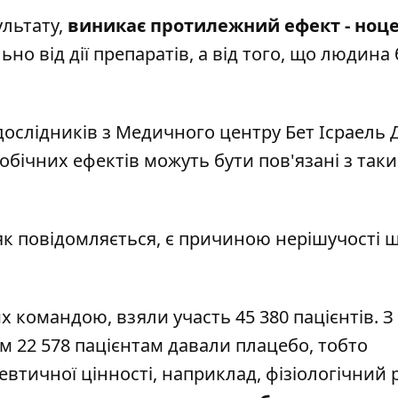
ультату,
виникає протилежний ефект - ноц
но від дії препаратів, а від того, що людина 
дослідників з Медичного центру Бет Ісраель 
побічних ефектів можуть бути пов'язані з так
як повідомляється, є причиною нерішучості 
 командою, взяли участь 45 380 пацієнтів. З
 22 578 пацієнтам давали плацебо, тобто
евтичної цінності, наприклад, фізіологічний 