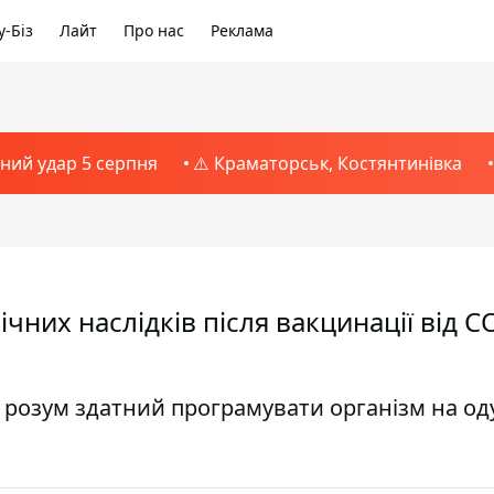
-Біз
Лайт
Про нас
Реклама
тний удар 5 серпня
⚠️ Краматорськ, Костянтинівка
чних наслідків після вакцинації від C
 розум здатний програмувати організм на о