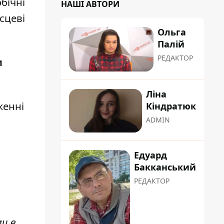
бічні
НАШІ АВТОРИ
сцеві
Ольга
Палій
РЕДАКТОР
м
Ліна
женні
Кіндратюк
ADMIN
Едуард
Бакканський
РЕДАКТОР
ми в