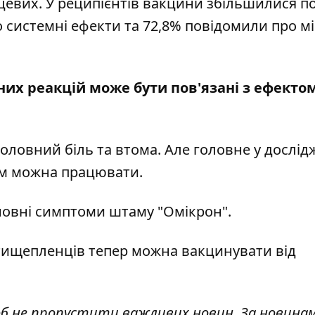
сцевих. У реципієнтів вакцини збільшилися по
о системні ефекти та 72,8% повідомили про мі
чних реакцій може бути пов'язані з ефекто
овний біль та втома. Але головне у дослід
цим можна працювати.
новні симптоми штаму "Омікрон"
.
антищепленців тепер можна вакцинувати
від
об не пропустити важливих новин. За новина