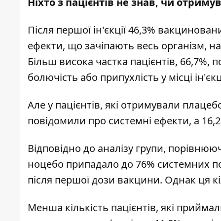
Ніхто з пацієнтів не знав, чи отрим
Після першої ін'єкції 46,3% вакцинован
ефекти, що зачіпають весь організм, н
Більш висока частка пацієнтів, 66,7%, 
болючість або припухлість у місці ін'єкці
Але у пацієнтів, які отримували плацеб
повідомили про системні ефекти, а 16,
Відповідно до аналізу групи, порівнюю
ноцебо припадало до 76% системних поб
після першої дози вакцини. Однак ця кі
Менша кількість пацієнтів, які прийма