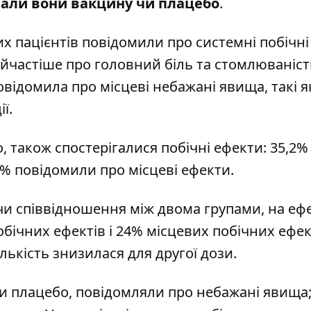
ували вони вакцину чи плацебо
.
их пацієнтів повідомили про системні побічні
айчастіше про головний біль та стомлюваніст
повідомила про місцеві небажані явища, такі я
ї.
о, також спостерігалися побічні ефекти: 35,2%
2% повідомили про місцеві ефекти.
чи співвідношення між двома групами, на еф
ічних ефектів і 24% місцевих побічних ефек
лькість знизилася для другої дози.
ли плацебо, повідомляли про небажані явища;