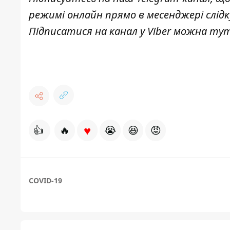
режимі онлайн прямо в месенджері слід
Підписатися на канал у Viber можна
ту
♥
👍
🔥
😭
😆
😡
COVID-19