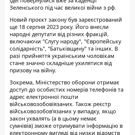
ідеї повернулися вже за каденції
Зеленського під час великої війни з рф.
Новий проєкт закону був
зареєстрований
ще 18 серпня 2023 року
. Його внесли
народні депутати від різних фракцій,
включаючи "Слугу народу", "Європейську
солідарність", "Батьківщину" та інших. В
разі прийняття українським чоловікам
стане значно складніше ухилятися від
призову на війну.
Зокрема, Міністерство оборони
отримає
доступ до особистих номерів телефонів
та
адрес електронної пошти
військовозобовїязаних. Також реєстр
військовозобовʼязаних у випадку, якщо
закон ухвалять (а в цьому немає
сумнівів)
зможе отримувати інформацію в
електронному вигляді
від низки відомств