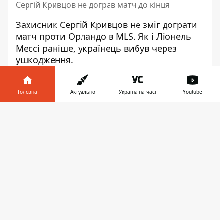
Сергій Кривцов не дограв матч до кінця
Захисник Сергій Кривцов не зміг дограти
матч проти Орландо в MLS. Як і
Ліонель
Мессі раніше
, українець вибув через
ушкодження.
У Кривцова діагностували підозру на струс
головного мозку, зазначив в
Головна
Актуально
Україна на часі
Youtube
Twitter американський журналіст Франко
Інформатор у
Панісо. Через це захисник не вийшов на
Завантажити
телефоні
👉
поле поперерві.
Наш футболіст вийшов у старті Інтер
Маямі, але наприкінці першого тайму був
змушений покинути поле. Це сталося
після боротьби у штрафному майданчику.
Зрештою, в перерві тренер Інтера
вирішив замінити гравця на Камала
Міллера.