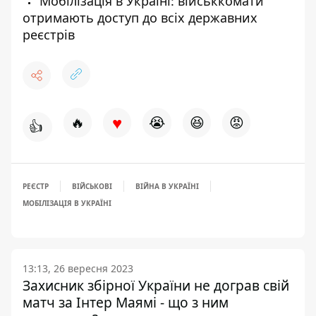
Мобілізація в Україні: військкомати
отримають доступ до всіх державних
реєстрів
♥
🔥
😭
😆
😡
👍
РЕЄСТР
ВІЙСЬКОВІ
ВІЙНА В УКРАЇНІ
МОБІЛІЗАЦІЯ В УКРАЇНІ
13:13, 26 вересня 2023
Захисник збірної України не дограв свій
матч за Інтер Маямі - що з ним