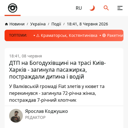
RU
Новини
Україна
Події
18:41, 8 Червня 2026
⚠️ Краматорськ, Костянтинівка
🔴 Ракетний 
ТОПТЕМИ:
18:41, 08 червня
ДТП на Богодухівщині на трасі Київ-
Харків - загинула пасажирка,
постраждали дитина і водій
У Валківській громаді Fiat злетів у кювет та
перекинувся - загинула 72-річна жінка,
постраждав 7-річний хлопчик
Ярослав Коджушко
РЕДАКТОР