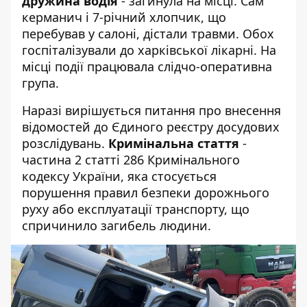
дружина водія
- загинула на місці. Сам
керманич і 7-річний хлопчик, що
перебував у салоні, дістали травми. Обох
госпіталізували до харківської лікарні. На
місці події працювала слідчо-оперативна
група.
Наразі вирішується питання про внесення
відомостей до Єдиного реєстру досудових
розслідувань.
Кримінальна стаття
-
частина 2 статті 286 Кримінального
кодексу України, яка стосується
порушення правил безпеки дорожнього
руху або експлуатації транспорту, що
спричинило загибель людини.