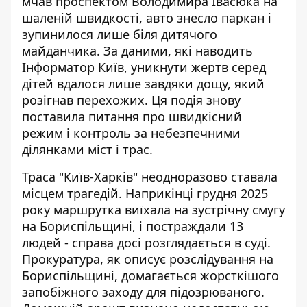
мчав проспектом Володимира Івасюка на
шаленій швидкості, авто знесло паркан і
зупинилося лише біля дитячого
майданчика. За даними, які наводить
Інформатор Київ
, уникнути жертв серед
дітей вдалося лише завдяки дощу, який
розігнав перехожих. Ця подія знову
поставила питання про швидкісний
режим і контроль за небезпечними
ділянками міст і трас.
Траса "Київ-Харків" неодноразово ставала
місцем трагедій. Наприкінці грудня 2025
року маршрутка виїхала на зустрічну смугу
на Бориспільщині, і постраждали 13
людей - справа досі розглядається в суді.
Прокуратура, як описує
розслідування на
Бориспільщині
, домагається жорсткішого
запобіжного заходу для підозрюваного.