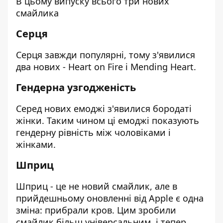
В цьому випуску всього три нових
смайлика
Серця
Серця завжди популярні, тому з'явилися
два нових - Heart on Fire і Mending Heart.
Гендерна узгодженість
Серед нових емоджі з'явилися бородаті
жінки. Таким чином ці емоджі показують
гендерну рівність між чоловіками і
жінками.
Шприц
Шприц - це не новий смайлик, але в
прийдешньому оновленні від Apple є одна
зміна: прибрали кров. Цим зробили
смайлик більш універсальним, і тепер