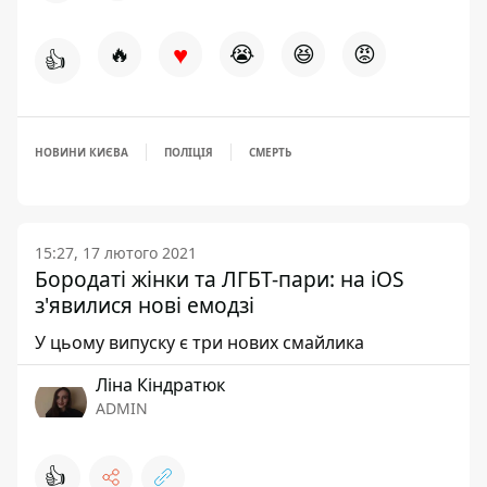
♥
🔥
😭
😆
😡
👍
НОВИНИ КИЄВА
ПОЛІЦІЯ
СМЕРТЬ
15:27, 17 лютого 2021
Бородаті жінки та ЛГБТ-пари: на iOS
з'явилися нові емодзі
У цьому випуску є три нових смайлика
Ліна Кіндратюк
ADMIN
👍