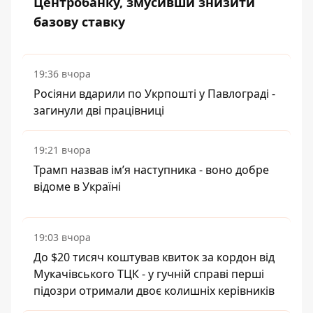
Центробанку, змусивши знизити
базову ставку
19:36 вчора
Росіяни вдарили по Укрпошті у Павлограді -
загинули дві працівниці
19:21 вчора
Трамп назвав імʼя наступника - воно добре
відоме в Україні
19:03 вчора
До $20 тисяч коштував квиток за кордон від
Мукачівського ТЦК - у гучній справі перші
підозри отримали двоє колишніх керівників