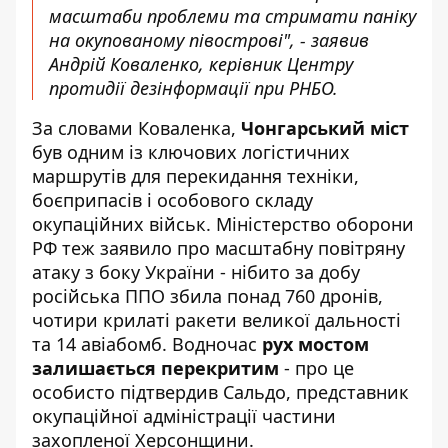
масштаби проблеми та стримати паніку
на окупованому півострові", - заявив
Андрій Коваленко, керівник Центру
протидії дезінформації при РНБО.
За словами Коваленка,
Чонгарський міст
був одним із ключових логістичних
маршрутів для перекидання техніки,
боєприпасів і особового складу
окупаційних військ. Міністерство оборони
РФ теж заявило про масштабну повітряну
атаку з боку України - нібито за добу
російська ППО збила понад 760 дронів,
чотири крилаті ракети великої дальності
та 14 авіабомб. Водночас
рух мостом
залишається перекритим
- про це
особисто підтвердив Сальдо, представник
окупаційної адміністрації частини
захопленої Херсонщини.