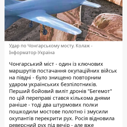
Удар по Чонгарському мосту. Колаж -
Інформатор-Україна
Чонгарський міст - один із ключових
маршрутів постачання окупаційних військ
на півдні - було знищено
повторним
ударом українських безпілотників
.
Перший бойовий виліт дронів "Бегемот"
по цій переправі стався кількома днями
раніше - тоді два штурмових полки
пошкодили мостове полотно і змусили
окупантів перекрити рух. Росія відновила
реверсний рух під вечір - але вже