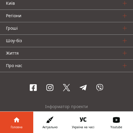
Київ
Регіони
Гроші
Шоу-біз
Життя
Про нас
Інформатор проекти
Столиця
Ваші фінанси
Авто
Geek
Головна
Актуально
Україна на часі
Youtube