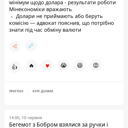
мінімум щодо долара - результати роботи
Мінекономіки вражають
Долари не приймають або беруть
комісію — адвокат пояснив, що потрібно
знати під час обміну валюти
♥
🔥
😭
😆
😡
👍
ПРОГНОЗ
КУРС ДОЛАРА
14:00, 10 червня
Бегемот з Бобром взялися за ручки і