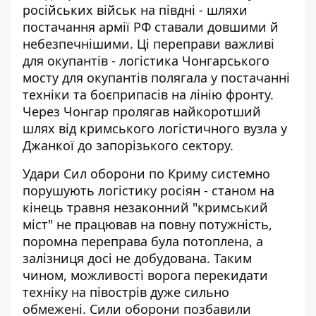
російських військ на півдні - шляхи
постачання армії РФ ставали довшими й
небезпечнішими. Ці переправи важливі
для окупантів -
логістика Чонгарського
мосту для окупантів
полягала у постачанні
техніки та боєприпасів на лінію фронту.
Через Чонгар пролягав найкоротший
шлях від кримського логістичного вузла у
Джанкої до запорізького сектору.
Удари Сил оборони по Криму системно
порушують логістику росіян - станом на
кінець травня незаконний "кримський
міст" не працював на повну потужність,
поромна переправа була потоплена, а
залізниця досі не добудована. Таким
чином,
можливості ворога перекидати
техніку на півострів
дуже сильно
обмежені. Сили оборони позбавили