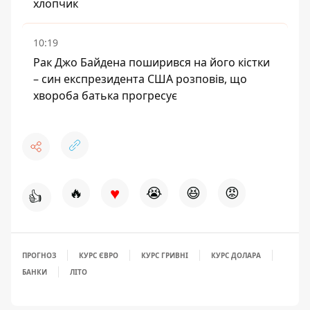
хлопчик
10:19
Рак Джо Байдена поширився на його кістки
– син експрезидента США розповів, що
хвороба батька прогресує
♥
🔥
😭
😆
😡
👍
ПРОГНОЗ
КУРС ЄВРО
КУРС ГРИВНІ
КУРС ДОЛАРА
БАНКИ
ЛІТО