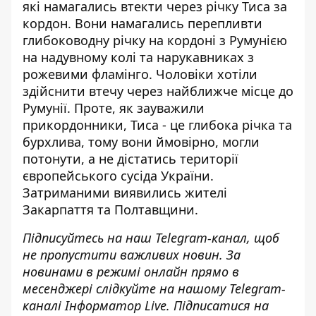
які намагались втекти через річку Тиса за
кордон. Вони намагались
перепливти
глибоководну річку на кордоні з Румунією
на надувному колі та нарукавниках з
рожевими фламінго. Чоловіки хотіли
здійснити втечу через найближче місце до
Румунії. Проте, як зауважили
прикордонники, Тиса - це глибока річка та
бурхлива, тому вони ймовірно, могли
потонути, а не дістатись території
європейського сусіда України.
Затриманими виявились жителі
Закарпаття та Полтавщини.
Підписуйтесь на наш
Telegram-канал
, щоб
не пропустити важливих новин. За
новинами в режимі онлайн прямо в
месенджері слідкуйте на нашому Telegram-
каналі
Інформатор Live
. Підписатися на