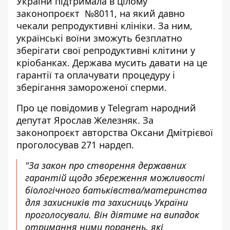
України
підтримала в цілому
законопроєкт №8011
, на який давно
чекали репродуктивні клініки. За ним,
українські воїни зможуть безплатно
зберігати свої репродуктивні клітини у
кріобанках. Держава мусить давати на це
гарантії та оплачувати процедуру і
зберігання замороженої сперми.
Про це повідомив у Telegram народний
депутат Ярослав Железняк. За
законопроєкт авторства Оксани Дмітрієвої
проголосував 271 нардеп.
"За закон про створення державних
гарантій щодо збереження можливості
біологічного батьківства/материнства
для захисників та захисниць України
проголосували. Він діятиме на випадок
отримання ними поранень, які